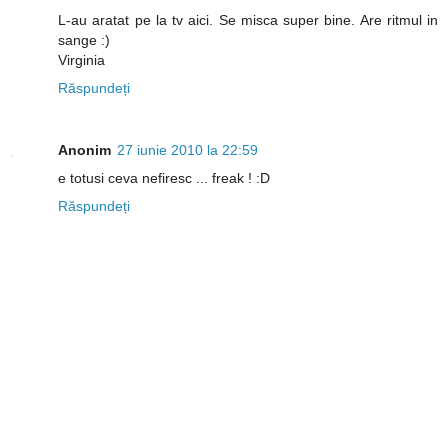
L-au aratat pe la tv aici. Se misca super bine. Are ritmul in
sange :)
Virginia
Răspundeți
Anonim
27 iunie 2010 la 22:59
e totusi ceva nefiresc ... freak ! :D
Răspundeți