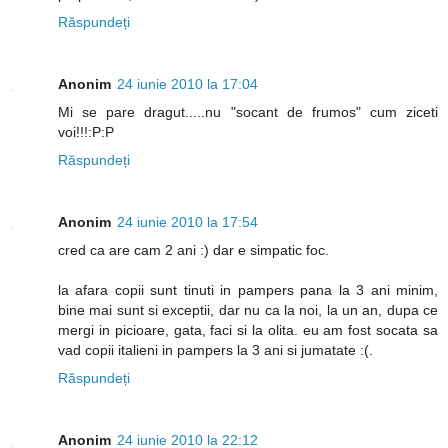
Răspundeți
Anonim
24 iunie 2010 la 17:04
Mi se pare dragut.....nu "socant de frumos" cum ziceti
voi!!!:P:P
Răspundeți
Anonim
24 iunie 2010 la 17:54
cred ca are cam 2 ani :) dar e simpatic foc.
la afara copii sunt tinuti in pampers pana la 3 ani minim,
bine mai sunt si exceptii, dar nu ca la noi, la un an, dupa ce
mergi in picioare, gata, faci si la olita. eu am fost socata sa
vad copii italieni in pampers la 3 ani si jumatate :(.
Răspundeți
Anonim
24 iunie 2010 la 22:12