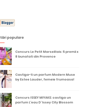
tări populare
Concurs Le Petit Marseillais: 5 premii x
8 bunatati din Provence
Castiga-ti un parfum Modern Muse
by Estee Lauder, femeie frumoasa!
Concurs ISSEY MIYAKE: castiga un
parfum L’eau D`Issey City Blossom