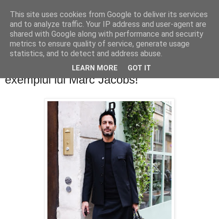
This site uses cookies from Google to deliver its services
PentruDive.ro
and to analyze traffic. Your IP address and user-agent are
shared with Google along with performance and security
metrics to ensure quality of service, generate usage
statistics, and to detect and address abuse.
sâmbătă, 2 octombrie 2010
Divilor, daca vreti sa fiti la moda, urmati
LEARN MORE
GOT IT
exemplul lui Marc Jacobs!