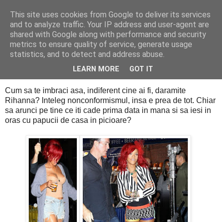
This site uses cookies from Google to deliver its services
PentruDive.ro
and to analyze traffic. Your IP address and user-agent are
shared with Google along with performance and security
metrics to ensure quality of service, generate usage
statistics, and to detect and address abuse.
joi, 28 octombrie 2010
What?!?!
LEARN MORE
GOT IT
Cum sa te imbraci asa, indiferent cine ai fi, daramite
Rihanna? Inteleg nonconformismul, insa e prea de tot. Chiar
sa arunci pe tine ce iti cade prima data in mana si sa iesi in
oras cu papucii de casa in picioare?