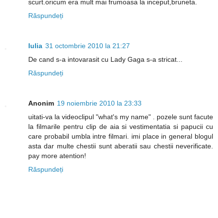
scurt.oricum era mult mai frumoasa la inceput,bruneta.
Răspundeți
Iulia
31 octombrie 2010 la 21:27
De cand s-a intovarasit cu Lady Gaga s-a stricat...
Răspundeți
Anonim
19 noiembrie 2010 la 23:33
uitati-va la videoclipul "what's my name" . pozele sunt facute
la filmarile pentru clip de aia si vestimentatia si papucii cu
care probabil umbla intre filmari. imi place in general blogul
asta dar multe chestii sunt aberatii sau chestii neverificate.
pay more atention!
Răspundeți