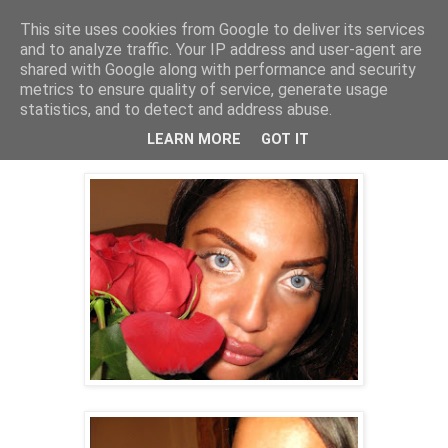
This site uses cookies from Google to deliver its services
PentruDive.ro
and to analyze traffic. Your IP address and user-agent are
shared with Google along with performance and security
metrics to ensure quality of service, generate usage
statistics, and to detect and address abuse.
joi, 11 noiembrie 2010
Chucky, varianta pitzi
LEARN MORE
GOT IT