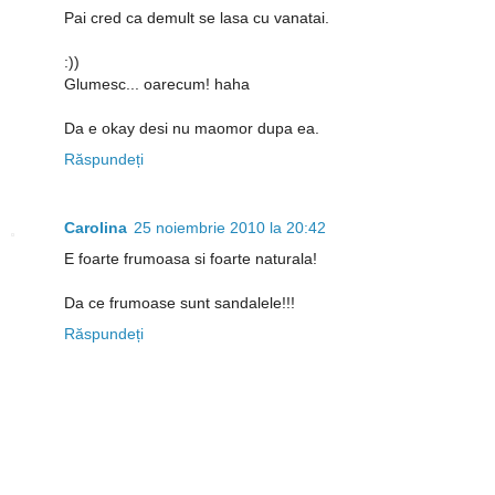
Pai cred ca demult se lasa cu vanatai.
:))
Glumesc... oarecum! haha
Da e okay desi nu maomor dupa ea.
Răspundeți
Carolina
25 noiembrie 2010 la 20:42
E foarte frumoasa si foarte naturala!
Da ce frumoase sunt sandalele!!!
Răspundeți