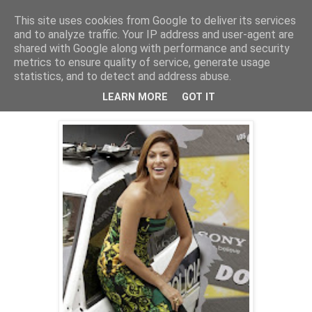
This site uses cookies from Google to deliver its services
PentruDive.ro
and to analyze traffic. Your IP address and user-agent are
shared with Google along with performance and security
metrics to ensure quality of service, generate usage
statistics, and to detect and address abuse.
vineri, 12 noiembrie 2010
Eva Mendes, absolutely perfect
LEARN MORE
GOT IT