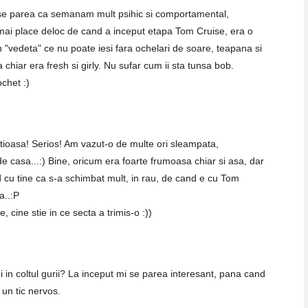
se parea ca semanam mult psihic si comportamental,
mai place deloc de cand a inceput etapa Tom Cruise, era o
in "vedeta" ce nu poate iesi fara ochelari de soare, teapana si
 chiar era fresh si girly. Nu sufar cum ii sta tunsa bob.
ochet :)
ioasa! Serios! Am vazut-o de multe ori sleampata,
de casa...:) Bine, oricum era foarte frumoasa chiar si asa, dar
d cu tine ca s-a schimbat mult, in rau, de cand e cu Tom
a..:P
, cine stie in ce secta a trimis-o :))
in coltul gurii? La inceput mi se parea interesant, pana cand
 un tic nervos.