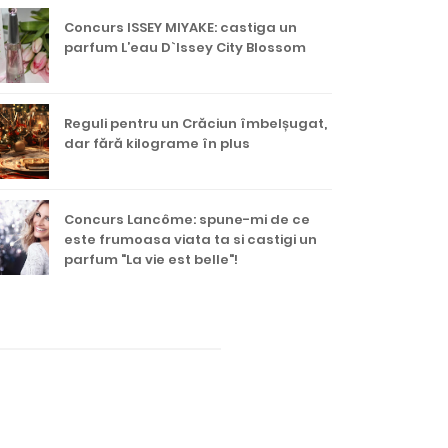
Concurs ISSEY MIYAKE: castiga un
parfum L’eau D`Issey City Blossom
Reguli pentru un Crăciun îmbelșugat,
dar fără kilograme în plus
Concurs Lancôme: spune-mi de ce
este frumoasa viata ta si castigi un
parfum "La vie est belle"!