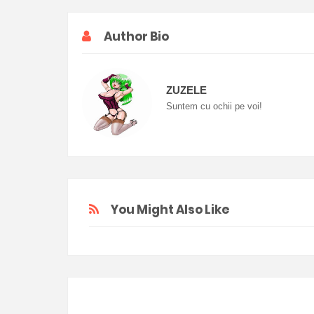
Author Bio
ZUZELE
Suntem cu ochii pe voi!
You Might Also Like