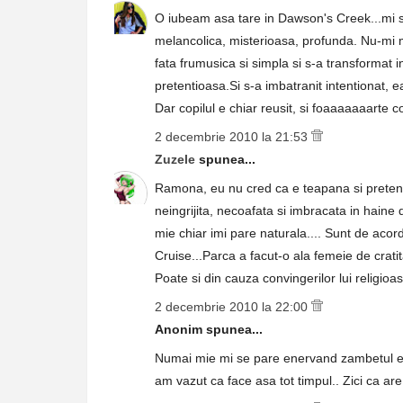
O iubeam asa tare in Dawson's Creek...mi 
melancolica, misterioasa, profunda. Nu-mi 
fata frumusica si simpla si s-a transformat 
pretentioasa.Si s-a imbatranit intentionat, ea
Dar copilul e chiar reusit, si foaaaaaaarte c
2 decembrie 2010 la 21:53
Zuzele
spunea...
Ramona, eu nu cred ca e teapana si pretent
neingrijita, necoafata si imbracata in haine 
mie chiar imi pare naturala.... Sunt de acor
Cruise...Parca a facut-o ala femeie de cratit
Poate si din cauza convingerilor lui religioase
2 decembrie 2010 la 22:00
Anonim spunea...
Numai mie mi se pare enervand zambetul ei 
am vazut ca face asa tot timpul.. Zici ca are