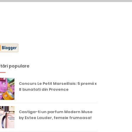
tări populare
Concurs Le Petit Marseillais: 5 premii x
8 bunatati din Provence
Castiga-ti un parfum Modern Muse
by Estee Lauder, femeie frumoasa!