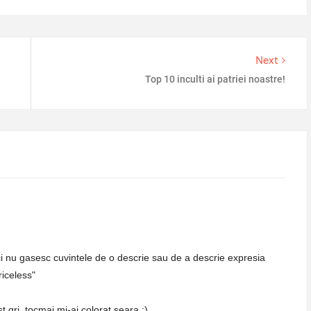
Next
Top 10 inculti ai patriei noastre!
ci nu gasesc cuvintele de o descrie sau de a descrie expresia
riceless"
 gri, tocmai mi-ai colorat seara ;)