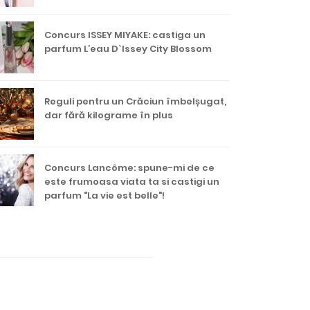
Concurs ISSEY MIYAKE: castiga un
parfum L’eau D`Issey City Blossom
Reguli pentru un Crăciun îmbelșugat,
dar fără kilograme în plus
Concurs Lancôme: spune-mi de ce
este frumoasa viata ta si castigi un
parfum "La vie est belle"!