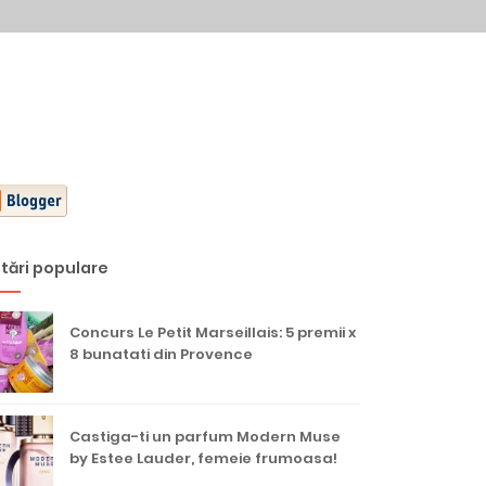
tări populare
Concurs Le Petit Marseillais: 5 premii x
8 bunatati din Provence
Castiga-ti un parfum Modern Muse
by Estee Lauder, femeie frumoasa!