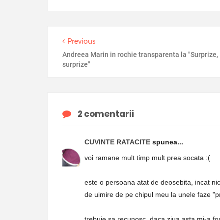
Previous
Andreea Marin in rochie transparenta la "Surprize,
surprize"
2 comentarii
CUVINTE RATACITE
spunea...
voi ramane mult timp mult prea socata :(
este o persoana atat de deosebita, incat ni
de uimire de pe chipul meu la unele faze "p
trebuie sa recunosc, daca ziua asta mi-a fost