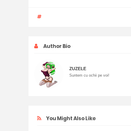
Author Bio
ZUZELE
Suntem cu ochii pe voi!
You Might Also Like