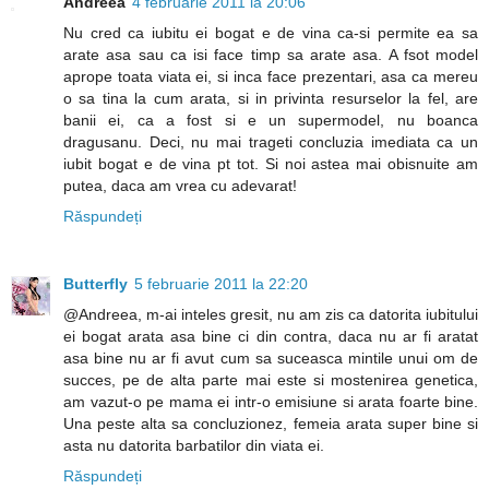
Andreea
4 februarie 2011 la 20:06
Nu cred ca iubitu ei bogat e de vina ca-si permite ea sa
arate asa sau ca isi face timp sa arate asa. A fsot model
aprope toata viata ei, si inca face prezentari, asa ca mereu
o sa tina la cum arata, si in privinta resurselor la fel, are
banii ei, ca a fost si e un supermodel, nu boanca
dragusanu. Deci, nu mai trageti concluzia imediata ca un
iubit bogat e de vina pt tot. Si noi astea mai obisnuite am
putea, daca am vrea cu adevarat!
Răspundeți
Butterfly
5 februarie 2011 la 22:20
@Andreea, m-ai inteles gresit, nu am zis ca datorita iubitului
ei bogat arata asa bine ci din contra, daca nu ar fi aratat
asa bine nu ar fi avut cum sa suceasca mintile unui om de
succes, pe de alta parte mai este si mostenirea genetica,
am vazut-o pe mama ei intr-o emisiune si arata foarte bine.
Una peste alta sa concluzionez, femeia arata super bine si
asta nu datorita barbatilor din viata ei.
Răspundeți