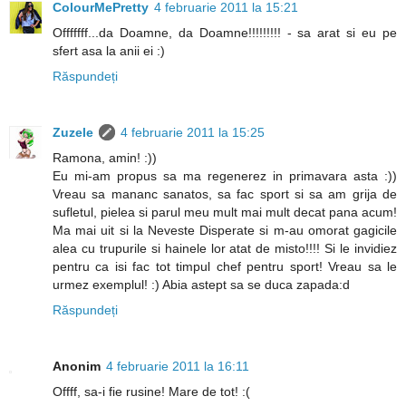
ColourMePretty
4 februarie 2011 la 15:21
Offfffff...da Doamne, da Doamne!!!!!!!!! - sa arat si eu pe
sfert asa la anii ei :)
Răspundeți
Zuzele
4 februarie 2011 la 15:25
Ramona, amin! :))
Eu mi-am propus sa ma regenerez in primavara asta :))
Vreau sa mananc sanatos, sa fac sport si sa am grija de
sufletul, pielea si parul meu mult mai mult decat pana acum!
Ma mai uit si la Neveste Disperate si m-au omorat gagicile
alea cu trupurile si hainele lor atat de misto!!!! Si le invidiez
pentru ca isi fac tot timpul chef pentru sport! Vreau sa le
urmez exemplul! :) Abia astept sa se duca zapada:d
Răspundeți
Anonim
4 februarie 2011 la 16:11
Offff, sa-i fie rusine! Mare de tot! :(