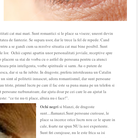
antitati cat mai mari. Sunt romantici si le place sa viseze; uneori devin
atea de fantezie. Se supara usor, dar le trece la fel de repede. Cand
 pentru a se gandi cum sa rezolve situatia cat mai bine posibil. Sunt
le lor.
Ochii caprui
apartin unor personalitati joviale, receptive spre
 o placere sa stai de vorba cu o astfel de persoana pentru ca atunci
ateaza prin inteligenta, vorbe spirituale si sarm. Au o putere de
sca, dar si sa fie iubite. In dragoste, prefera intotdeauna un Catalin
cu un simt al politetii innascut, adora romantismul, dar sunt persoane
 triste, primul lucru pe care il fac este sa puna mana pe un telefon si
t persoane razbunatoare, dar ajuta doar pe cei care le-au ajutat la
te: “ce tie nu-ti place, altuia nu-i face!”.
Ochi negri
si blanzi, de dragoste
sunt....flamanzi.Sunt persoane curioase, le
place sa incerce orice lucru nou ce le apare in
cale, foarte rar spun NU la noi experiente.
Sunt firi curajoase, nu le este frica sa isi