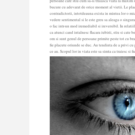
persoane care stiu cum sa-si traiasca viata la maxim s
bucure cu adevarat de orice moment al vietii. Le plac 
contradictorii, intotdeauna exista in mintea lor o mi
vedere sentimental si le este greu sa aleaga o singura
o fac intr-un mod iremediabil si ireversibil.
In relatii
ca atunci cand intalnesc flacara iubirii, stiu si cate 
om si sunt genul de persoane primite peste tot cu bra
fie placute oriunde se duc. Au tendinta de a privi cu 
ce au.
Scopul lor in viata este sa simta ca traiesc si f