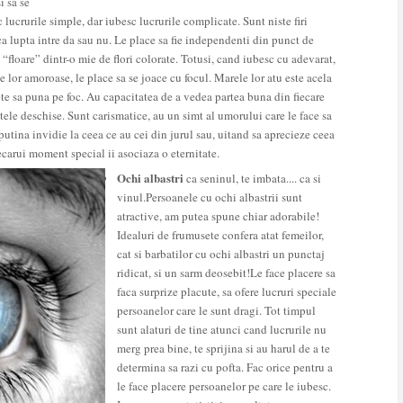
i sa se
lucrurile simple, dar iubesc lucrurile complicate. Sunt niste firi
ca lupta intre da sau nu. Le place sa fie independenti din punct de
 “floare” dintr-o mie de flori colorate. Totusi, cand iubesc cu adevarat,
le lor amoroase, le place sa se joace cu focul. Marele lor atu este acela
bete sa puna pe foc. Au capacitatea de a vedea partea buna din fiecare
tele deschise. Sunt carismatice, au un simt al umorului care le face sa
putina invidie la ceea ce au cei din jurul sau, uitand sa aprecieze ceea
iecarui moment special ii asociaza o eternitate.
Ochi albastri
ca seninul, te imbata.... ca si
vinul.Persoanele cu ochi albastrii sunt
atractive, am putea spune chiar adorabile!
Idealuri de frumusete confera atat femeilor,
cat si barbatilor cu ochi albastri un punctaj
ridicat, si un sarm deosebit!Le face placere sa
faca surprize placute, sa ofere lucruri speciale
persoanelor care le sunt dragi. Tot timpul
sunt alaturi de tine atunci cand lucrurile nu
merg prea bine, te sprijina si au harul de a te
determina sa razi cu pofta. Fac orice pentru a
le face placere persoanelor pe care le iubesc.