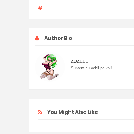
Author Bio
ZUZELE
Suntem cu ochii pe voi!
You Might Also Like