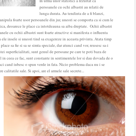
In urma unor statistici a rezultat ca
persoanele cu ochi albastri au relatii de
lunga durata. Au tendinta de a fi blanzi,
anipula foarte usor persoanele din jur, uneori se comporta ca si cum le
azica, deoarece le place ca intotdeauna sa aiba dreptate.
Ochii albastri
anele cu ochii albastri sunt foarte atractive si manifesta o influenta
n ele insele si uneori tind sa exagereze in aceasta privinta. Atata timp
place sa fie si sa se simta speciale, dar atunci cand vor, reusesc sa-i
entei superficialitati, sunt genul de persoane pe care te poti baza de
ul in ceea ce fac, sunt constante in sentimentele lor si dau dovada de o
nci cand iubesc o spun verde in fata. Nicio problema daca nu i se
calitatile sale. Si apoi, are el armele sale secrete...