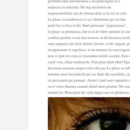
politetea mai intotdeauna e un princiupiu ce-l
respecta cu strictete. Nu fug niciodata de
responsabilitati sau de obstacolele ce le ies in cale.
Le place sa zambeasca si sa-i determine pe cei din
jurul lor sa faca la fel. Sunt persoane "pupacioase",
le place sa primeasca, dar si sa le ofere saruturi in c
confuzi pentru ca nu mai reusesc sa desluseasca realit
sunt suparati sau tristi doresc liniste, sa fie singuri,
incapatanati si orgoliosi, si rar renunta la convingeri
nou si spre tot ceea ce inseamna relatii sociale. Este
cand vrea, chiar straluceste. Fara prea mult efort! Ep
fascinare enorma asupra celor din jur. Le place sa iube
terestru unui luceafar de pe cer. Sunt firi sensibile, 
cu picioarele pe pamant. Atunci cand sunt suparate sau
sa-si verse durerea cerand sfatul unui prieten. Nu sun
randul lor. Principiul de viata dupa care se ghideaza es