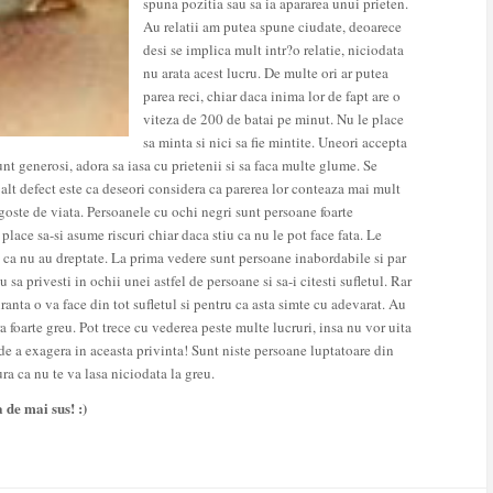
spuna pozitia sau sa ia apararea unui prieten.
Au relatii am putea spune ciudate, deoarece
desi se implica mult intr?o relatie, niciodata
nu arata acest lucru. De multe ori ar putea
parea reci, chiar daca inima lor de fapt are o
viteza de 200 de batai pe minut. Nu le place
sa minta si nici sa fie mintite. Uneori accepta
unt generosi, adora sa iasa cu prietenii si sa faca multe glume. Se
 alt defect este ca deseori considera ca parerea lor conteaza mai mult
oste de viata. Persoanele cu ochi negri sunt persoane foarte
lace sa-si asume riscuri chiar daca stiu ca nu le pot face fata. Le
iu ca nu au dreptate. La prima vedere sunt persoane inabordabile si par
 sa privesti in ochii unei astfel de persoane si sa-i citesti sufletul. Rar
ranta o va face din tot sufletul si pentru ca asta simte cu adevarat. Au
ara foarte greu. Pot trece cu vederea peste multe lucruri, insa nu vor uita
 de a exagera in aceasta privinta! Sunt niste persoane luptatoare din
gura ca nu te va lasa niciodata la greu.
 de mai sus! :)