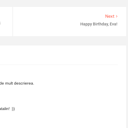
Next
i
Happy Birthday, Eva!
 de mult descrierea.
alin! :))