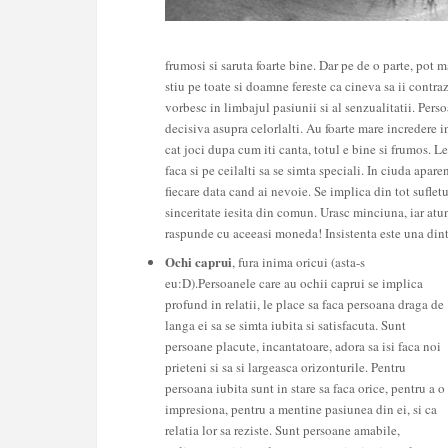
frumosi si saruta foarte bine.
Dar pe de o parte, pot m
stiu pe toate si doamne fereste ca cineva sa ii contr
vorbesc in limbajul pasiunii si al senzualitatii. Perso
decisiva asupra celorlalti. Au foarte mare incredere i
cat joci dupa cum iti canta, totul e bine si frumos. Le 
faca si pe ceilalti sa se simta speciali. In ciuda apar
fiecare data cand ai nevoie. Se implica din tot suflet
sinceritate iesita din comun. Urasc minciuna, iar atu
raspunde cu aceeasi moneda! Insistenta este una dintre 
Ochi caprui
, fura inima oricui (asta-s
eu:D).Persoanele care au ochii caprui se implica
profund in relatii, le place sa faca persoana draga de
langa ei sa se simta iubita si satisfacuta. Sunt
persoane placute, incantatoare, adora sa isi faca noi
prieteni si sa si largeasca orizonturile. Pentru
persoana iubita sunt in stare sa faca orice, pentru a o
impresiona, pentru a mentine pasiunea din ei, si ca
relatia lor sa reziste. Sunt persoane amabile,