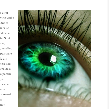
in unor
 vine vorba
idon ii
ru ca se
edere si
ste. Sunt
ale,
 veselie,
 persoane
le din
hnesc sau
tea de a
za pentru
 si
place sa
u sa
ca uneori
na
unor