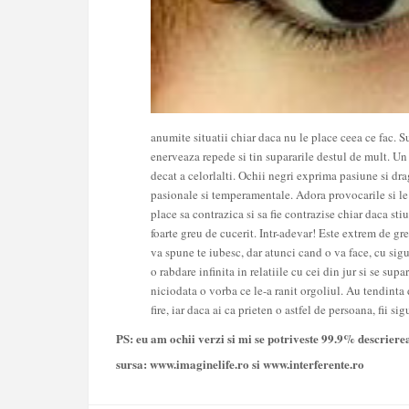
anumite situatii chiar daca nu le place ceea ce fac. S
enerveaza repede si tin supararile destul de mult. Un
decat a celorlalti.
Ochii negri
exprima pasiune si drag
pasionale si temperamentale. Adora provocarile si le p
place sa contrazica si sa fie contrazise chiar daca st
foarte greu de cucerit. Intr-adevar! Este extrem de greu
va spune te iubesc, dar atunci cand o va face, cu sigu
o rabdare infinita in relatiile cu cei din jur si se sup
niciodata o vorba ce le-a ranit orgoliul. Au tendinta
fire, iar daca ai ca prieten o astfel de persoana, fii si
PS: eu am ochii verzi si mi se potriveste 99.9% descrierea
sursa: www.imaginelife.ro si www.interferente.ro