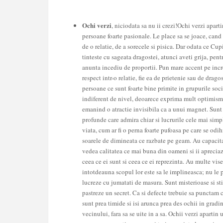
Ochi verzi
, niciodata sa nu ii crezi!Ochi verzi apart
persoane foarte pasionale. Le place sa se joace, cand
de o relatie, de a sorecele si pisica. Dar odata ce Cup
tinteste cu sageata dragostei, atunci aveti grija, pent
anunta incediu de proportii. Pun mare accent pe incr
respect intr-o relatie, fie ea de prietenie sau de drago
persoane ce sunt foarte bine primite in grupurile soci
indiferent de nivel, deoarece exprima mult optimism,
emanind o atractie invisibila ca a unui magnet. Sunt
profunde care admira chiar si lucrurile cele mai simp
viata, cum ar fi o perna foarte pufoasa pe care se odi
soarele de dimineata ce razbate pe geam. Au capacita
vedea calitatea ce mai buna din oameni si ii aprecia
ceea ce ei sunt si ceea ce ei reprezinta. Au multe vise,
intotdeauna scopul lor este sa le implineasca; nu le 
lucreze cu jumatati de masura. Sunt misterioase si sti
pastreze un secret. Ca si defecte trebuie sa punctam 
sunt prea timide si isi arunca prea des ochii in gradi
vecinului, fara sa se uite in a sa.
Ochii verzi
apartin 