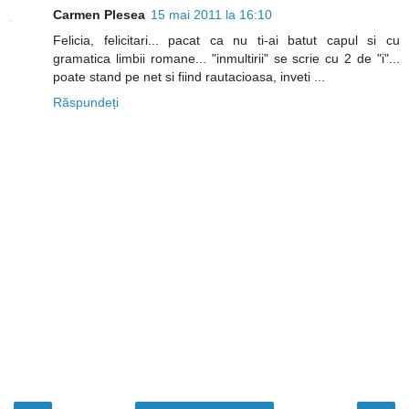
Carmen Plesea
15 mai 2011 la 16:10
Felicia, felicitari... pacat ca nu ti-ai batut capul si cu
gramatica limbii romane... "inmultirii" se scrie cu 2 de "i"...
poate stand pe net si fiind rautacioasa, inveti ...
Răspundeți