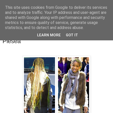
This site uses cookies from Google to deliver its services
PentruDive.ro
and to analyze traffic. Your IP address and user-agent are
shared with Google along with performance and security
metrics to ensure quality of service, generate usage
statistics, and to detect and address abuse.
duminică, 20 martie 2011
Willow Smith, pe urmele lui Carmen
LEARN MORE
GOT IT
Plesea