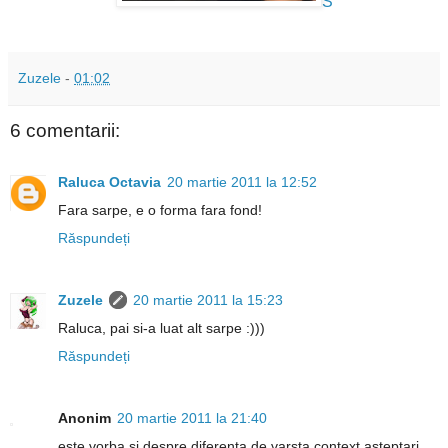
S
Zuzele
-
01:02
6 comentarii:
Raluca Octavia
20 martie 2011 la 12:52
Fara sarpe, e o forma fara fond!
Răspundeți
Zuzele
20 martie 2011 la 15:23
Raluca, pai si-a luat alt sarpe :)))
Răspundeți
Anonim
20 martie 2011 la 21:40
este vorba si despre diferenta de varsta,context,asteptari..