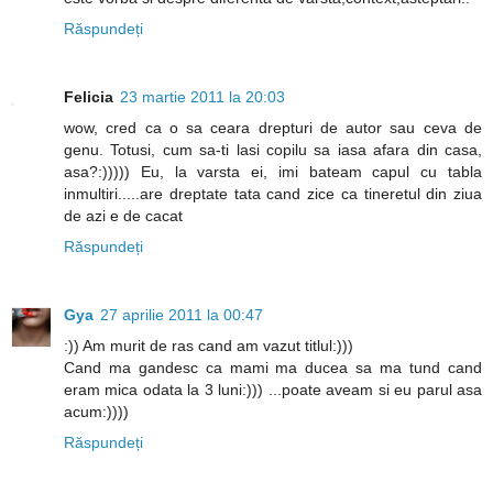
Răspundeți
Felicia
23 martie 2011 la 20:03
wow, cred ca o sa ceara drepturi de autor sau ceva de
genu. Totusi, cum sa-ti lasi copilu sa iasa afara din casa,
asa?:))))) Eu, la varsta ei, imi bateam capul cu tabla
inmultiri.....are dreptate tata cand zice ca tineretul din ziua
de azi e de cacat
Răspundeți
Gya
27 aprilie 2011 la 00:47
:)) Am murit de ras cand am vazut titlul:)))
Cand ma gandesc ca mami ma ducea sa ma tund cand
eram mica odata la 3 luni:))) ...poate aveam si eu parul asa
acum:))))
Răspundeți