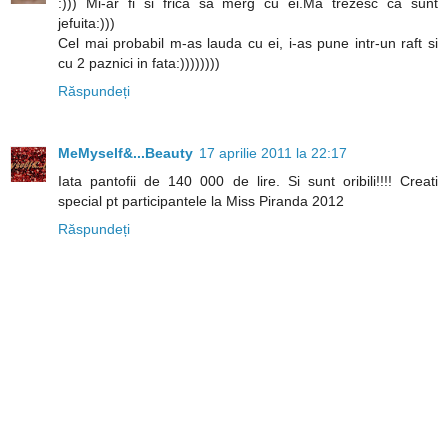
:))) Mi-ar fi si frica sa merg cu ei.Ma trezesc ca sunt
jefuita:)))
Cel mai probabil m-as lauda cu ei, i-as pune intr-un raft si
cu 2 paznici in fata:))))))))
Răspundeți
MeMyself&...Beauty
17 aprilie 2011 la 22:17
Iata pantofii de 140 000 de lire. Si sunt oribili!!!! Creati
special pt participantele la Miss Piranda 2012
Răspundeți