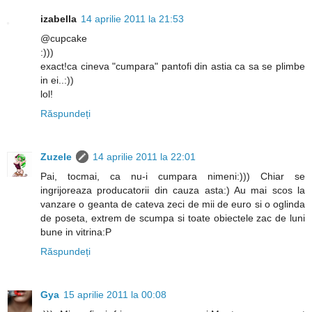
izabella
14 aprilie 2011 la 21:53
@cupcake
:)))
exact!ca cineva "cumpara" pantofi din astia ca sa se plimbe
in ei..:))
lol!
Răspundeți
Zuzele
14 aprilie 2011 la 22:01
Pai, tocmai, ca nu-i cumpara nimeni:))) Chiar se
ingrijoreaza producatorii din cauza asta:) Au mai scos la
vanzare o geanta de cateva zeci de mii de euro si o oglinda
de poseta, extrem de scumpa si toate obiectele zac de luni
bune in vitrina:P
Răspundeți
Gya
15 aprilie 2011 la 00:08