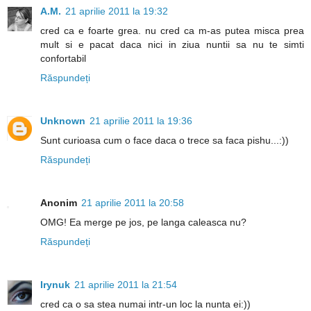
A.M.
21 aprilie 2011 la 19:32
cred ca e foarte grea. nu cred ca m-as putea misca prea
mult si e pacat daca nici in ziua nuntii sa nu te simti
confortabil
Răspundeți
Unknown
21 aprilie 2011 la 19:36
Sunt curioasa cum o face daca o trece sa faca pishu...:))
Răspundeți
Anonim
21 aprilie 2011 la 20:58
OMG! Ea merge pe jos, pe langa caleasca nu?
Răspundeți
Irynuk
21 aprilie 2011 la 21:54
cred ca o sa stea numai intr-un loc la nunta ei:))