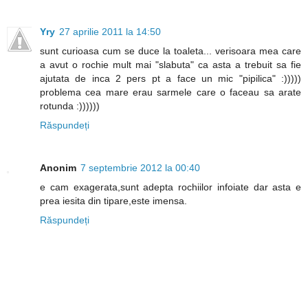
Yry
27 aprilie 2011 la 14:50
sunt curioasa cum se duce la toaleta... verisoara mea care
a avut o rochie mult mai "slabuta" ca asta a trebuit sa fie
ajutata de inca 2 pers pt a face un mic "pipilica" :)))))
problema cea mare erau sarmele care o faceau sa arate
rotunda :))))))
Răspundeți
Anonim
7 septembrie 2012 la 00:40
e cam exagerata,sunt adepta rochiilor infoiate dar asta e
prea iesita din tipare,este imensa.
Răspundeți