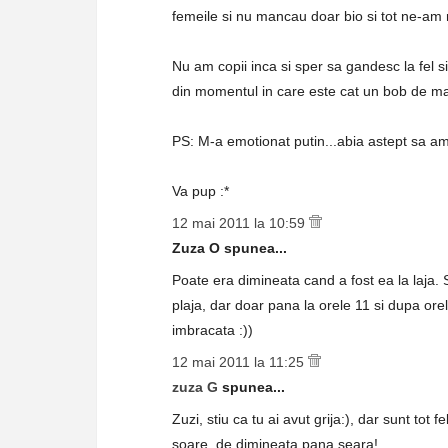
femeile si nu mancau doar bio si tot ne-am 
Nu am copii inca si sper sa gandesc la fel si
din momentul in care este cat un bob de m
PS: M-a emotionat putin...abia astept sa am 
Va pup :*
12 mai 2011 la 10:59
Zuza O spunea...
Poate era dimineata cand a fost ea la laja. 
plaja, dar doar pana la orele 11 si dupa ore
imbracata :))
12 mai 2011 la 11:25
zuza G
spunea...
Zuzi, stiu ca tu ai avut grija:), dar sunt tot f
soare, de dimineata pana seara!