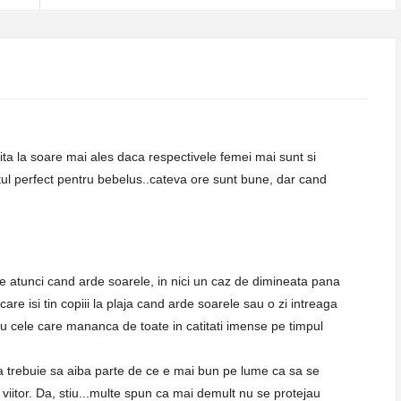
ta la soare mai ales daca respectivele femei mai sunt si
utul perfect pentru bebelus..cateva ore sunt bune, dar cand
e atunci cand arde soarele, in nici un caz de dimineata pana
are isi tin copiii la plaja cand arde soarele sau o zi intreaga
 cu cele care mananca de toate in catitati imense pe timpul
ica trebuie sa aiba parte de ce e mai bun pe lume ca sa se
viitor. Da, stiu...multe spun ca mai demult nu se protejau