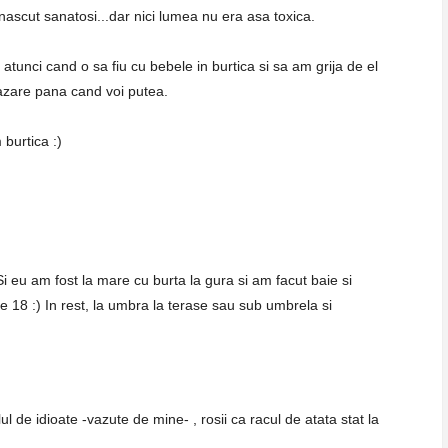
nascut sanatosi...dar nici lumea nu era asa toxica.
 atunci cand o sa fiu cu bebele in burtica si sa am grija de el
azare pana cand voi putea.
burtica :)
Si eu am fost la mare cu burta la gura si am facut baie si
le 18 :) In rest, la umbra la terase sau sub umbrela si
elul de idioate -vazute de mine- , rosii ca racul de atata stat la