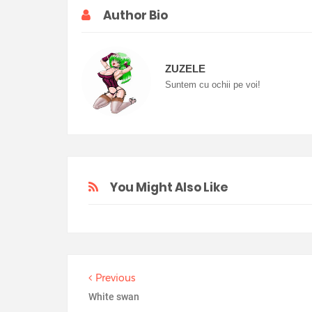
Author Bio
ZUZELE
Suntem cu ochii pe voi!
You Might Also Like
Previous
White swan