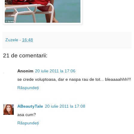
Zuzele
-
16:48
21 de comentarii:
Anonim
20 iulie 2011 la 17:06
se crede voluptoasa, dar e naspa rau de tot... bleaaaahhh!!!
Răspundeți
ABeautyTale
20 iulie 2011 la 17:08
asa cum?
Răspundeți