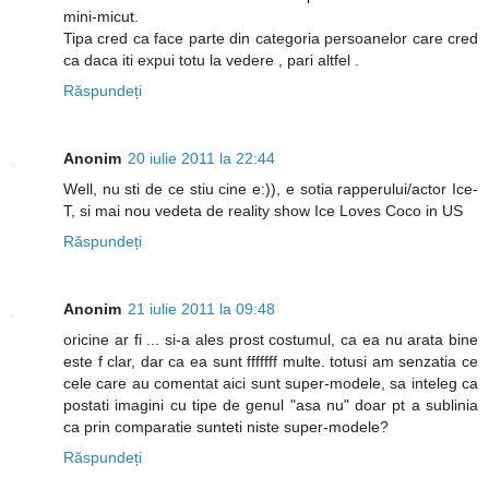
mini-micut.
Tipa cred ca face parte din categoria persoanelor care cred
ca daca iti expui totu la vedere , pari altfel .
Răspundeți
Anonim
20 iulie 2011 la 22:44
Well, nu sti de ce stiu cine e:)), e sotia rapperului/actor Ice-
T, si mai nou vedeta de reality show Ice Loves Coco in US
Răspundeți
Anonim
21 iulie 2011 la 09:48
oricine ar fi ... si-a ales prost costumul, ca ea nu arata bine
este f clar, dar ca ea sunt fffffff multe. totusi am senzatia ce
cele care au comentat aici sunt super-modele, sa inteleg ca
postati imagini cu tipe de genul "asa nu" doar pt a sublinia
ca prin comparatie sunteti niste super-modele?
Răspundeți