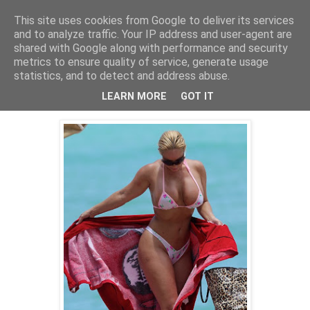
This site uses cookies from Google to deliver its services
PentruDive.ro
and to analyze traffic. Your IP address and user-agent are
shared with Google along with performance and security
metrics to ensure quality of service, generate usage
statistics, and to detect and address abuse.
miercuri, 20 iulie 2011
Ai iesi asa la plaja?
LEARN MORE
GOT IT