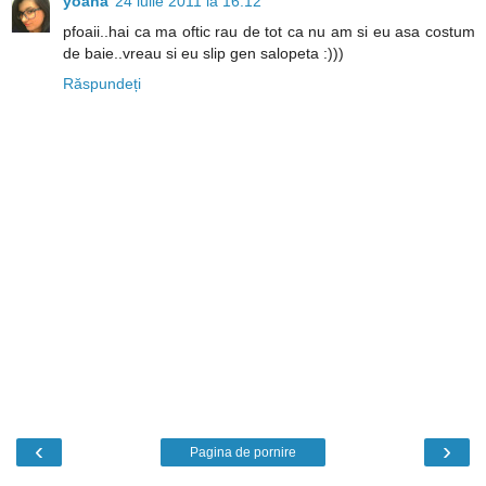
yoana
24 iulie 2011 la 16:12
pfoaii..hai ca ma oftic rau de tot ca nu am si eu asa costum
de baie..vreau si eu slip gen salopeta :)))
Răspundeți
‹
›
Pagina de pornire