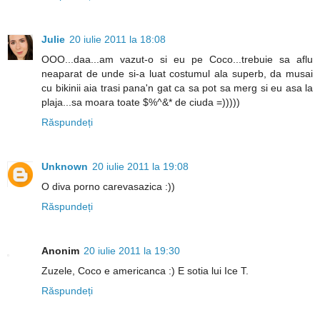
Julie
20 iulie 2011 la 18:08
OOO...daa...am vazut-o si eu pe Coco...trebuie sa aflu
neaparat de unde si-a luat costumul ala superb, da musai
cu bikinii aia trasi pana'n gat ca sa pot sa merg si eu asa la
plaja...sa moara toate $%^&* de ciuda =)))))
Răspundeți
Unknown
20 iulie 2011 la 19:08
O diva porno carevasazica :))
Răspundeți
Anonim
20 iulie 2011 la 19:30
Zuzele, Coco e americanca :) E sotia lui Ice T.
Răspundeți