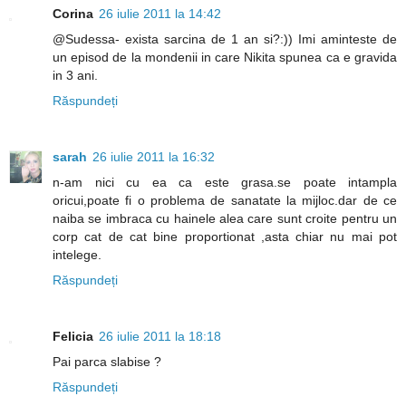
Corina
26 iulie 2011 la 14:42
@Sudessa- exista sarcina de 1 an si?:)) Imi aminteste de
un episod de la mondenii in care Nikita spunea ca e gravida
in 3 ani.
Răspundeți
sarah
26 iulie 2011 la 16:32
n-am nici cu ea ca este grasa.se poate intampla
oricui,poate fi o problema de sanatate la mijloc.dar de ce
naiba se imbraca cu hainele alea care sunt croite pentru un
corp cat de cat bine proportionat ,asta chiar nu mai pot
intelege.
Răspundeți
Felicia
26 iulie 2011 la 18:18
Pai parca slabise ?
Răspundeți