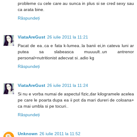
probleme cu cele care au sunca in plus si se cred sexy sau
ca arata bine.
Răspundeți
ViataAreGust
26 iulie 2011 la 11:21
Pacat de ea..ca e fata k-lumea..la banii ei,in cateva luni ar
putea sa slabeasca muuuult..un antrenor
personal+nutritionist adecvat si..adio kg
Răspundeți
ViataAreGust
26 iulie 2011 la 11:24
Si nu e vorba numai de aspectul fizic,dar kilogramele acelea
pe care le poarta dupa ea ii pot da mari dureri de coloana+
ca mai umbla si pe tocuri..
Răspundeți
Unknown
26 iulie 2011 la 11:52