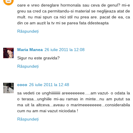
oare e vreo dereglare hormonala sau ceva de genul? mi-e
greu sa cred ca permitandu-si material se neglijeaza atat de
mult. nu mai spun ca nici stil nu prea are. pacat de ea, ca
din ce am auzit la tv mi se parea fata ddesteapta
Răspundeți
Maria Manea
26 iulie 2011 la 12:08
Sigur nu este gravida?
Răspundeți
coco
26 iulie 2011 la 12:48
sa vedeti ce unghiiiiiiiiii areeeeeeee.....am vazut- o odata la
o terasa...unghiile mi-au ramas in minte...nu am putut sa
ma uit la altceva...aveau o marimeeeeeeee...considerabila
cum nu am mai vazut niciodata !
Răspundeți