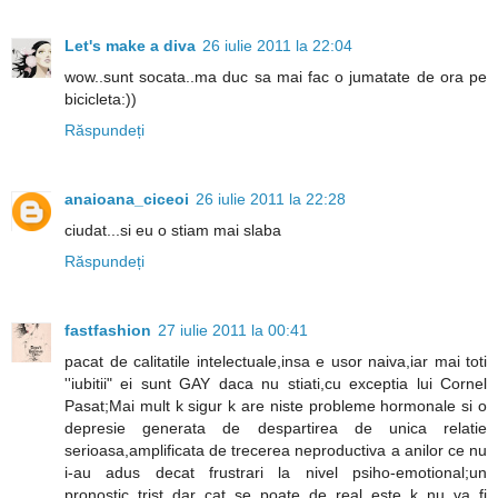
Let's make a diva
26 iulie 2011 la 22:04
wow..sunt socata..ma duc sa mai fac o jumatate de ora pe
bicicleta:))
Răspundeți
anaioana_ciceoi
26 iulie 2011 la 22:28
ciudat...si eu o stiam mai slaba
Răspundeți
fastfashion
27 iulie 2011 la 00:41
pacat de calitatile intelectuale,insa e usor naiva,iar mai toti
''iubitii" ei sunt GAY daca nu stiati,cu exceptia lui Cornel
Pasat;Mai mult k sigur k are niste probleme hormonale si o
depresie generata de despartirea de unica relatie
serioasa,amplificata de trecerea neproductiva a anilor ce nu
i-au adus decat frustrari la nivel psiho-emotional;un
pronostic trist dar cat se poate de real este k nu va fi