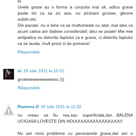
ei.
Unele grase au o forma a corpului mai ok, adica grase
peste tot ca sa zic asa, nu picioare groase, glezne
subtiri,etc.
Din pacate, nu e bine ca se multumeste cu atat, mai ales ca
acum cativa ani slabise considerabil, deci se poate! Mie mie
antipatica nu datorita faptului ca e grasa, ci datorita faptului
ca se lauda, mult prost si de pomana!
Răspundeți
iri
26 iulie 2011 la 10:52
groteeeeeeeeeeeesc:)))
Răspundeți
Ramona D
26 iulie 2011 la 11:02
nu vreau sa fiu rea,sau superficiala,dar....BALENA
UCIGASA LOVESTE DIN NOUUUUUUUUUUUUUUUU!
Nu am nicio probleme cu persoanele grase,dar am o