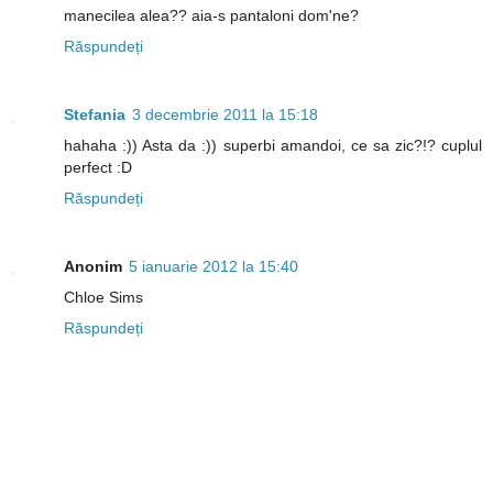
manecilea alea?? aia-s pantaloni dom'ne?
Răspundeți
Stefania
3 decembrie 2011 la 15:18
hahaha :)) Asta da :)) superbi amandoi, ce sa zic?!? cuplul
perfect :D
Răspundeți
Anonim
5 ianuarie 2012 la 15:40
Chloe Sims
Răspundeți