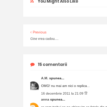
You Might Also Like
Previous
Cine vrea cadou....
15 comentarii
A.M.
spunea...
OMG! nu mai am nici o replica...
16 decembrie 2011 la 21:09
anna
spunea...