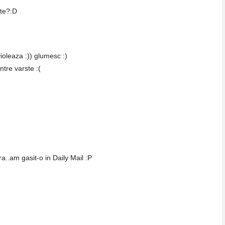
ste?:D
violeaza :)) glumesc :)
ntre varste :(
a..am gasit-o in Daily Mail :P