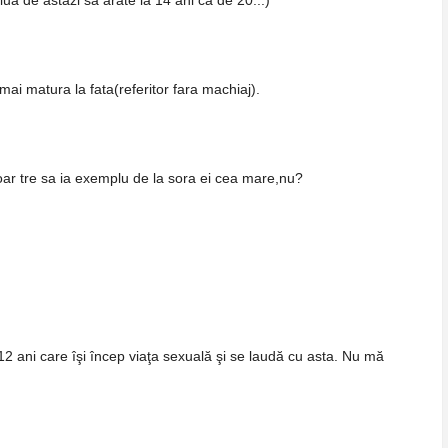
iua de astazi sa arate la 14 ani ca de 20..:)
 mai matura la fata(referitor fara machiaj).
ar tre sa ia exemplu de la sora ei cea mare,nu?
 12 ani care îşi încep viaţa sexuală şi se laudă cu asta. Nu mă