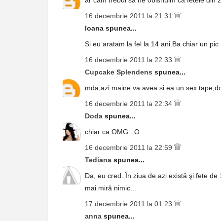
ar cam trebui sa ne obisnuim ca fetele din z
16 decembrie 2011 la 21:31
Ioana spunea...
Si eu aratam la fel la 14 ani.Ba chiar un pic
16 decembrie 2011 la 22:33
Cupcake Splendens
spunea...
mda,azi maine va avea si ea un sex tape,do
16 decembrie 2011 la 22:34
Doda
spunea...
chiar ca OMG .:O
16 decembrie 2011 la 22:59
Tediana
spunea...
Da, eu cred. În ziua de azi există şi fete de
mai miră nimic...
17 decembrie 2011 la 01:23
anna
spunea...