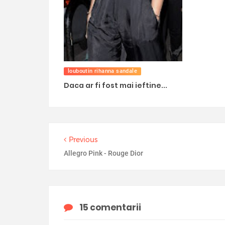
louboutin rihanna sandale
Daca ar fi fost mai ieftine...
Previous
Allegro Pink - Rouge Dior
15 comentarii