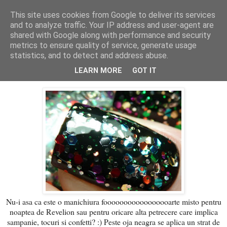
This site uses cookies from Google to deliver its services
PentruDive.ro
and to analyze traffic. Your IP address and user-agent are
shared with Google along with performance and security
metrics to ensure quality of service, generate usage
statistics, and to detect and address abuse.
luni, 2 ianuarie 2012
Finger Paints Fun-fetti
LEARN MORE
GOT IT
Nu-i asa ca este o manichiura fooooooooooooooooarte misto pentru
noaptea de Revelion sau pentru oricare alta petrecere care implica
sampanie, tocuri si confetti? :) Peste oja neagra se aplica un strat de