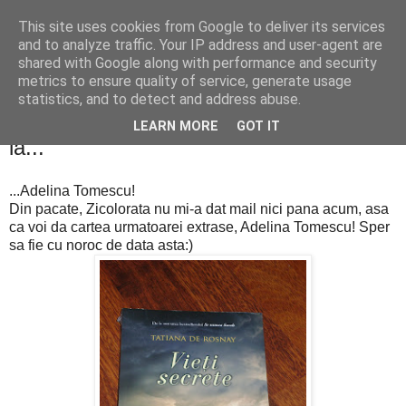
This site uses cookies from Google to deliver its services
PentruDive.ro
and to analyze traffic. Your IP address and user-agent are
shared with Google along with performance and security
metrics to ensure quality of service, generate usage
statistics, and to detect and address abuse.
miercuri, 18 ianuarie 2012
UPDATE: Cartea "Vieti secrete" merge
LEARN MORE
GOT IT
la...
...Adelina Tomescu!
Din pacate, Zicolorata nu mi-a dat mail nici pana acum, asa
ca voi da cartea urmatoarei extrase, Adelina Tomescu! Sper
sa fie cu noroc de data asta:)