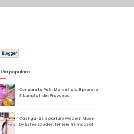
tări populare
Concurs Le Petit Marseillais: 5 premii x
8 bunatati din Provence
Castiga-ti un parfum Modern Muse
by Estee Lauder, femeie frumoasa!