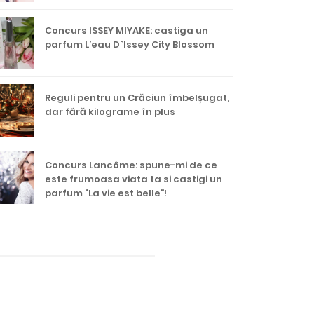
Concurs ISSEY MIYAKE: castiga un
parfum L’eau D`Issey City Blossom
Reguli pentru un Crăciun îmbelșugat,
dar fără kilograme în plus
Concurs Lancôme: spune-mi de ce
este frumoasa viata ta si castigi un
parfum "La vie est belle"!