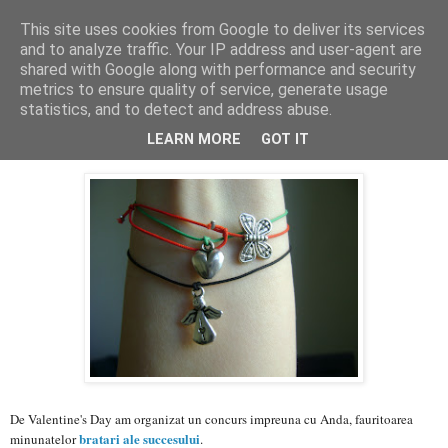
This site uses cookies from Google to deliver its services
PentruDive.ro
and to analyze traffic. Your IP address and user-agent are
shared with Google along with performance and security
metrics to ensure quality of service, generate usage
statistics, and to detect and address abuse.
luni, 20 februarie 2012
Nu vrei si tu martisoare norocoase?
LEARN MORE
GOT IT
De Valentine's Day am organizat un concurs impreuna cu Anda, fauritoarea
bratari ale succesului
minunatelor
.