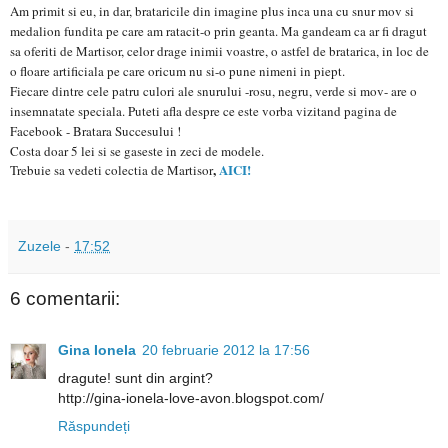
Am primit si eu, in dar, brataricile din imagine plus inca una cu snur mov si
medalion fundita pe care am ratacit-o prin geanta. Ma gandeam ca ar fi dragut
sa oferiti de Martisor, celor drage inimii voastre, o astfel de bratarica, in loc de
o floare artificiala pe care oricum nu si-o pune nimeni in piept.
Fiecare dintre cele patru culori ale snurului -rosu, negru, verde si mov- are o
insemnatate speciala. Puteti afla despre ce este vorba vizitand pagina de
Facebook - Bratara Succesului !
Costa doar 5 lei si se gaseste in zeci de modele.
,
AICI!
Trebuie sa vedeti colectia de Martisor
Zuzele
-
17:52
6 comentarii:
Gina Ionela
20 februarie 2012 la 17:56
dragute! sunt din argint?
http://gina-ionela-love-avon.blogspot.com/
Răspundeți