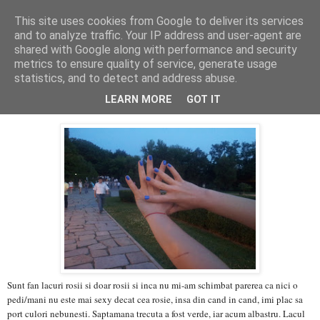
This site uses cookies from Google to deliver its services
PentruDive.ro
and to analyze traffic. Your IP address and user-agent are
shared with Google along with performance and security
metrics to ensure quality of service, generate usage
statistics, and to detect and address abuse.
marți, 26 iunie 2012
Albastrelele de pe unghiile mele
LEARN MORE
GOT IT
Sunt fan lacuri rosii si doar rosii si inca nu mi-am schimbat parerea ca nici o
pedi/mani nu este mai sexy decat cea rosie, insa din cand in cand, imi plac sa
port culori nebunesti. Saptamana trecuta a fost verde, iar acum albastru. Lacul