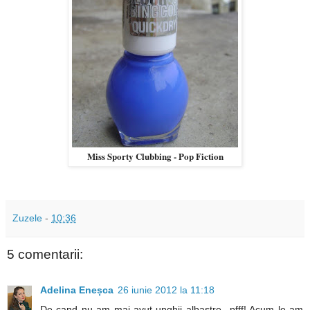
Miss Sporty Clubbing - Pop Fiction
Zuzele
-
10:36
5 comentarii:
Adelina Eneșca
26 iunie 2012 la 11:18
De cand nu am mai avut unghii albastre...pfff! Acum le am