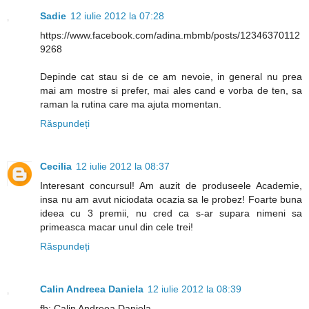
Sadie
12 iulie 2012 la 07:28
https://www.facebook.com/adina.mbmb/posts/12346370112
9268
Depinde cat stau si de ce am nevoie, in general nu prea
mai am mostre si prefer, mai ales cand e vorba de ten, sa
raman la rutina care ma ajuta momentan.
Răspundeți
Cecilia
12 iulie 2012 la 08:37
Interesant concursul! Am auzit de produseele Academie,
insa nu am avut niciodata ocazia sa le probez! Foarte buna
ideea cu 3 premii, nu cred ca s-ar supara nimeni sa
primeasca macar unul din cele trei!
Răspundeți
Calin Andreea Daniela
12 iulie 2012 la 08:39
fb: Calin Andreea Daniela