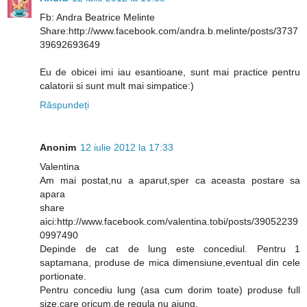
Fb: Andra Beatrice Melinte
Share:http://www.facebook.com/andra.b.melinte/posts/3737
39692693649
Eu de obicei imi iau esantioane, sunt mai practice pentru
calatorii si sunt mult mai simpatice:)
Răspundeți
Anonim
12 iulie 2012 la 17:33
Valentina
Am mai postat,nu a aparut,sper ca aceasta postare sa
apara
share
aici:http://www.facebook.com/valentina.tobi/posts/39052239
0997490
Depinde de cat de lung este concediul. Pentru 1
saptamana, produse de mica dimensiune,eventual din cele
portionate.
Pentru concediu lung (asa cum dorim toate) produse full
size,care oricum,de regula nu ajung.