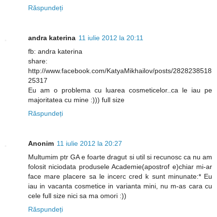
Răspundeți
andra katerina
11 iulie 2012 la 20:11
fb: andra katerina
share:
http://www.facebook.com/KatyaMikhailov/posts/2828238518
25317
Eu am o problema cu luarea cosmeticelor..ca le iau pe
majoritatea cu mine :))) full size
Răspundeți
Anonim
11 iulie 2012 la 20:27
Multumim ptr GA e foarte dragut si util si recunosc ca nu am
folosit niciodata produsele Academie(apostrof e)chiar mi-ar
face mare placere sa le incerc cred k sunt minunate:* Eu
iau in vacanta cosmetice in varianta mini, nu m-as cara cu
cele full size nici sa ma omori :))
Răspundeți