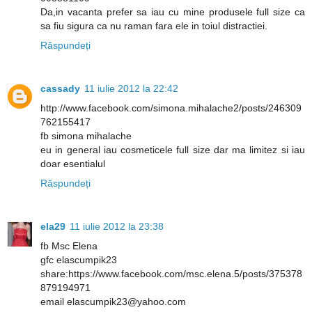
Da,in vacanta prefer sa iau cu mine produsele full size ca
sa fiu sigura ca nu raman fara ele in toiul distractiei.
Răspundeți
cassady
11 iulie 2012 la 22:42
http://www.facebook.com/simona.mihalache2/posts/246309
762155417
fb simona mihalache
eu in general iau cosmeticele full size dar ma limitez si iau
doar esentialul
Răspundeți
ela29
11 iulie 2012 la 23:38
fb Msc Elena
gfc elascumpik23
share:https://www.facebook.com/msc.elena.5/posts/375378
879194971
email elascumpik23@yahoo.com