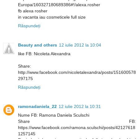
Europa/160327180689386#!/alexa.rosher
fb alexa rosher
in vacanta iau cosmeticele full size
Răspundeți
Beauty and others
12 iulie 2012 la 10:04
like FB: Nicoleta Alexandra
Share:
http://www.facebook.com/nicoletalexandra/posts/151600578
297175
Răspundeți
ramonadaniela_22
12 iulie 2012 la 10:31
Nume FB: Ramona Daniela Sculschi
Share FB:
https://www.facebook.com/ramona.sculschi/posts/42127618
1257145