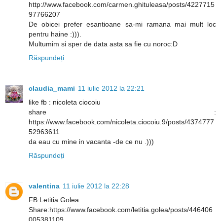
http://www.facebook.com/carmen.ghituleasa/posts/4227715
97766207
De obicei prefer esantioane sa-mi ramana mai mult loc
pentru haine :))).
Multumim si sper de data asta sa fie cu noroc:D
Răspundeți
claudia_mami
11 iulie 2012 la 22:21
like fb : nicoleta ciocoiu
share :
https://www.facebook.com/nicoleta.ciocoiu.9/posts/4374777
52963611
da eau cu mine in vacanta -de ce nu .)))
Răspundeți
valentina
11 iulie 2012 la 22:28
FB:Letitia Golea
Share:https://www.facebook.com/letitia.golea/posts/446406
005381109