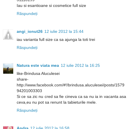
Iau si esantioane si cosmetice full size
Răspundeți
angi_ionut26
12 iulie 2012 la 15:44
iau varianta full size ca sa ajunga la toti trei
Răspundeți
Natura este viata mea
12 iulie 2012 la 16:25
like-Brindusa Aluculesei
share-
http://www.facebook.com/#!/brindusa.aluculesei/posts/1579
94201003303
Si ce sa zic nu cred sa fie cineva ca sa nu ia in vacanta asa
ceva,eu nu pot sa renunt la tabieturile mele.
Răspundeți
Andra
12 iulie 2012 la 16:58