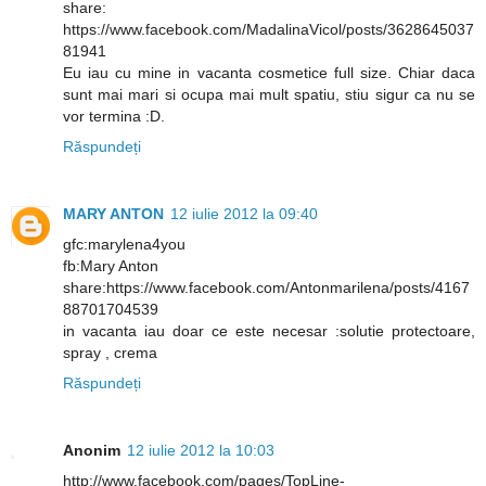
share:
https://www.facebook.com/MadalinaVicol/posts/3628645037
81941
Eu iau cu mine in vacanta cosmetice full size. Chiar daca
sunt mai mari si ocupa mai mult spatiu, stiu sigur ca nu se
vor termina :D.
Răspundeți
MARY ANTON
12 iulie 2012 la 09:40
gfc:marylena4you
fb:Mary Anton
share:https://www.facebook.com/Antonmarilena/posts/4167
88701704539
in vacanta iau doar ce este necesar :solutie protectoare,
spray , crema
Răspundeți
Anonim
12 iulie 2012 la 10:03
http://www.facebook.com/pages/TopLine-