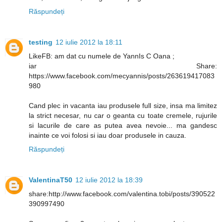
Răspundeți
testing
12 iulie 2012 la 18:11
LikeFB: am dat cu numele de YannIs C Oana ;
iar Share:
https://www.facebook.com/mecyannis/posts/263619417083
980
Cand plec in vacanta iau produsele full size, insa ma limitez
la strict necesar, nu car o geanta cu toate cremele, rujurile
si lacurile de care as putea avea nevoie... ma gandesc
inainte ce voi folosi si iau doar produsele in cauza.
Răspundeți
ValentinaT50
12 iulie 2012 la 18:39
share:http://www.facebook.com/valentina.tobi/posts/390522
390997490