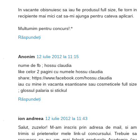
In vacante obisnuiesc sa iau fie produsul full size, fie torn in
recipiente mai mici cat sa-mi ajunga pentru cateva aplicari.
Multumim pentru concurs!:*
Răspundeți
Anonim
12 iulie 2012 la 11:15
nume de fb ; hossu claudia
like celor 2 pagini cu numele hossu claudia
share; https://www.facebook.com/hossu.claudia
iau cu mine in vacanta esantioane sau cosmeticele full size
; glossul palaria si stickul
Răspundeți
ion andreea
12 iulie 2012 la 11:43
Salut, zuzelor! M-am inscris prin adresa de mail, si am
trimis si prietenelor mele link-ul concursului. Trebuie sa
recunosc ca nu am mai folosit produsele Academie (au