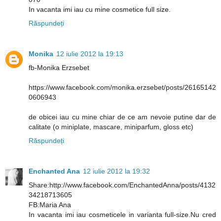
In vacanta imi iau cu mine cosmetice full size.
Răspundeți
Monika
12 iulie 2012 la 19:13
fb-Monika Erzsebet
https://www.facebook.com/monika.erzsebet/posts/26165142
0606943
de obicei iau cu mine chiar de ce am nevoie putine dar de
calitate (o miniplate, mascare, miniparfum, gloss etc)
Răspundeți
Enchanted Ana
12 iulie 2012 la 19:32
Share:http://www.facebook.com/EnchantedAnna/posts/4132
34218713605
FB:Maria Ana
In vacanta imi iau cosmeticele in varianta full-size.Nu cred