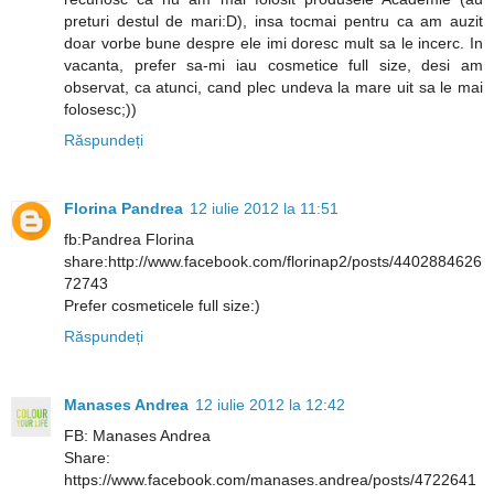
preturi destul de mari:D), insa tocmai pentru ca am auzit
doar vorbe bune despre ele imi doresc mult sa le incerc. In
vacanta, prefer sa-mi iau cosmetice full size, desi am
observat, ca atunci, cand plec undeva la mare uit sa le mai
folosesc;))
Răspundeți
Florina Pandrea
12 iulie 2012 la 11:51
fb:Pandrea Florina
share:http://www.facebook.com/florinap2/posts/4402884626
72743
Prefer cosmeticele full size:)
Răspundeți
Manases Andrea
12 iulie 2012 la 12:42
FB: Manases Andrea
Share:
https://www.facebook.com/manases.andrea/posts/4722641