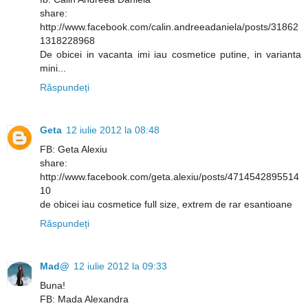
share:
http://www.facebook.com/calin.andreeadaniela/posts/31862
1318228968
De obicei in vacanta imi iau cosmetice putine, in varianta
mini...
Răspundeți
Geta
12 iulie 2012 la 08:48
FB: Geta Alexiu
share:
http://www.facebook.com/geta.alexiu/posts/4714542895514
10
de obicei iau cosmetice full size, extrem de rar esantioane
Răspundeți
Mad@
12 iulie 2012 la 09:33
Buna!
FB: Mada Alexandra