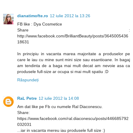
dianatimofte.ro
12 iulie 2012 la 13:26
FB like : Dya Cosmetice
Share :
http://www.facebook.com/BrilliantBeauty/posts/3645005436
18631
In principiu in vacanta marea majoritate a produselor pe
care le iau cu mine sunt mini size sau esantioane. In bagaj
am tendinta de a baga mai mult decat am nevoie asa ca
produsele full-size ar ocupa si mai mult spatiu :D
Răspundeți
RaL Petre
12 iulie 2012 la 14:08
Am dat like pe Fb cu numele Ral Diaconescu.
Share:
https://www.facebook.com/ral.diaconescu/posts/446685792
032031
...iar in vacanta mereu iau produsele full size :)