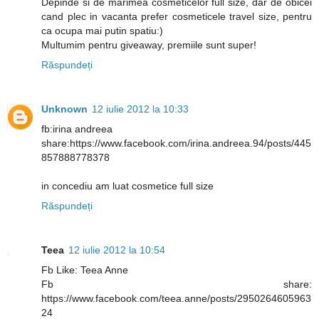
Depinde si de marimea cosmeticelor full size, dar de obicei
cand plec in vacanta prefer cosmeticele travel size, pentru
ca ocupa mai putin spatiu:)
Multumim pentru giveaway, premiile sunt super!
Răspundeți
Unknown
12 iulie 2012 la 10:33
fb:irina andreea
share:https://www.facebook.com/irina.andreea.94/posts/445
857888778378
in concediu am luat cosmetice full size
Răspundeți
Teea
12 iulie 2012 la 10:54
Fb Like: Teea Anne
Fb share:
https://www.facebook.com/teea.anne/posts/2950264605963
24