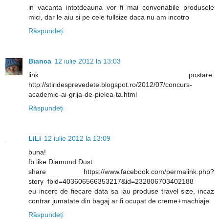
in vacanta intotdeauna vor fi mai convenabile produsele
mici, dar le aiu si pe cele fullsize daca nu am incotro
Răspundeți
Bianca
12 iulie 2012 la 13:03
link postare:
http://stiridesprevedete.blogspot.ro/2012/07/concurs-
academie-ai-grija-de-pielea-ta.html
Răspundeți
LiLi
12 iulie 2012 la 13:09
buna!
fb like Diamond Dust
share https://www.facebook.com/permalink.php?
story_fbid=403606566353217&id=232806703402188
eu incerc de fiecare data sa iau produse travel size, incaz
contrar jumatate din bagaj ar fi ocupat de creme+machiaje
Răspundeți