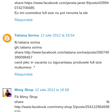
share:https://www.facebook.com/janeta.janet.9/posts/43994
0742705685
Eu imi cosmetice full size nu pot renunta la ele.
Răspundeți
Tatiana Sorina
12 iulie 2012 la 18:54
fb:tatiana sorina
gfc:tatiana sorina
share:http://www.facebook.com/tatiana.sorina/posts/266749
390098457
cand plec in vacanta cu sigurantaiau produsele full size
multumesc :*
Răspundeți
Mimy Shop
12 iulie 2012 la 18:58
Fb Mimy Shop
share fb
http://www.facebook.com/mimy.shop.5/posts/254122964698
070