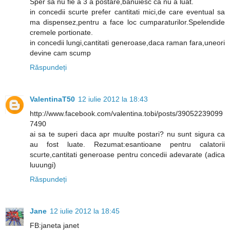
Sper sa nu fie a 3 a postare,banuiesc ca nu a luat.
in concedii scurte prefer cantitati mici,de care eventual sa
ma dispensez,pentru a face loc cumparaturilor.Spelendide
cremele portionate.
in concedii lungi,cantitati generoase,daca raman fara,uneori
devine cam scump
Răspundeți
ValentinaT50
12 iulie 2012 la 18:43
http://www.facebook.com/valentina.tobi/posts/39052239099
7490
ai sa te superi daca apr muulte postari? nu sunt sigura ca
au fost luate. Rezumat:esantioane pentru calatorii
scurte,cantitati generoase pentru concedii adevarate (adica
luuungi)
Răspundeți
Jane
12 iulie 2012 la 18:45
FB:janeta janet