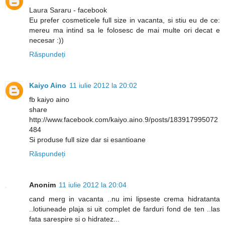
Laura Sararu - facebook
Eu prefer cosmeticele full size in vacanta, si stiu eu de ce:
mereu ma intind sa le folosesc de mai multe ori decat e
necesar :))
Răspundeți
Kaiyo Aino
11 iulie 2012 la 20:02
fb kaiyo aino
share
http://www.facebook.com/kaiyo.aino.9/posts/183917995072
484
Si produse full size dar si esantioane
Răspundeți
Anonim
11 iulie 2012 la 20:04
cand merg in vacanta ..nu imi lipseste crema hidratanta
..lotiuneade plaja si uit complet de farduri fond de ten ..las
fata sarespire si o hidratez...