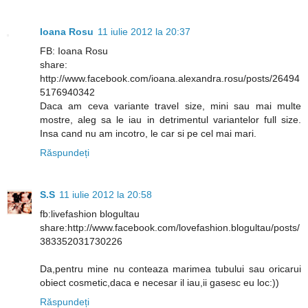
Ioana Rosu
11 iulie 2012 la 20:37
FB: Ioana Rosu
share:
http://www.facebook.com/ioana.alexandra.rosu/posts/26494
5176940342
Daca am ceva variante travel size, mini sau mai multe
mostre, aleg sa le iau in detrimentul variantelor full size.
Insa cand nu am incotro, le car si pe cel mai mari.
Răspundeți
S.S
11 iulie 2012 la 20:58
fb:livefashion blogultau
share:http://www.facebook.com/lovefashion.blogultau/posts/
383352031730226
Da,pentru mine nu conteaza marimea tubului sau oricarui
obiect cosmetic,daca e necesar il iau,ii gasesc eu loc:))
Răspundeți