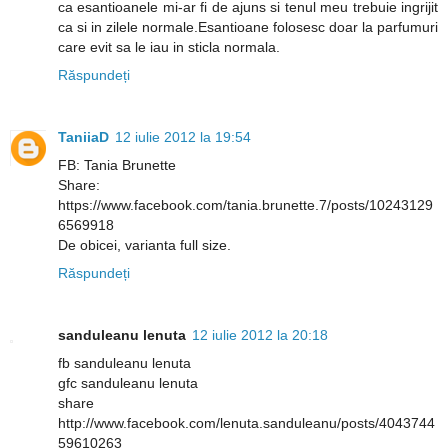
ca esantioanele mi-ar fi de ajuns si tenul meu trebuie ingrijit
ca si in zilele normale.Esantioane folosesc doar la parfumuri
care evit sa le iau in sticla normala.
Răspundeți
TaniiaD
12 iulie 2012 la 19:54
FB: Tania Brunette
Share:
https://www.facebook.com/tania.brunette.7/posts/10243129
6569918
De obicei, varianta full size.
Răspundeți
sanduleanu lenuta
12 iulie 2012 la 20:18
fb sanduleanu lenuta
gfc sanduleanu lenuta
share
http://www.facebook.com/lenuta.sanduleanu/posts/4043744
59610263