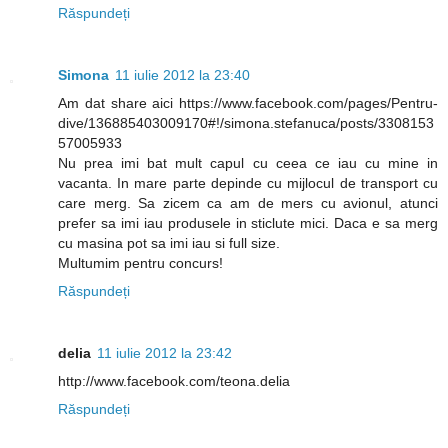
Răspundeți
Simona
11 iulie 2012 la 23:40
Am dat share aici https://www.facebook.com/pages/Pentru-
dive/136885403009170#!/simona.stefanuca/posts/3308153
57005933
Nu prea imi bat mult capul cu ceea ce iau cu mine in
vacanta. In mare parte depinde cu mijlocul de transport cu
care merg. Sa zicem ca am de mers cu avionul, atunci
prefer sa imi iau produsele in sticlute mici. Daca e sa merg
cu masina pot sa imi iau si full size.
Multumim pentru concurs!
Răspundeți
delia
11 iulie 2012 la 23:42
http://www.facebook.com/teona.delia
Răspundeți