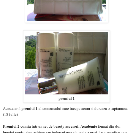
premiul 1
premiul 1
Acesta ar fi
al concursului care incepe acum si dureaza o saptamana
(18 iulie)
Premiul 2
Académie
consta intr-un set de beauty accesorii
format din doi
buretei pentru demachiere sau indepartarea eficienta a mastilor cosmetice care