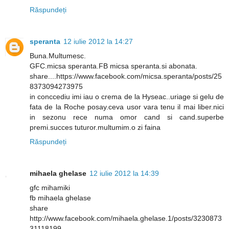
Răspundeți
speranta
12 iulie 2012 la 14:27
Buna.Multumesc.
GFC.micsa speranta.FB micsa speranta.si abonata.
share....https://www.facebook.com/micsa.speranta/posts/25
8373094273975
in conccediu imi iau o crema de la Hyseac..uriage si gelu de
fata de la Roche posay.ceva usor vara tenu il mai liber.nici
in sezonu rece numa omor cand si cand.superbe
premi.succes tuturor.multumim.o zi faina
Răspundeți
mihaela ghelase
12 iulie 2012 la 14:39
gfc mihamiki
fb mihaela ghelase
share
http://www.facebook.com/mihaela.ghelase.1/posts/3230873
31118199