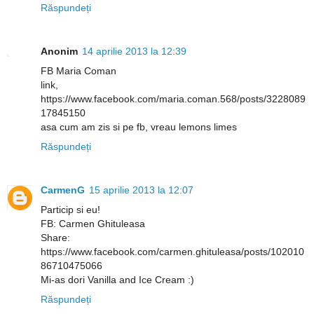
Răspundeți
Anonim
14 aprilie 2013 la 12:39
FB Maria Coman
link,
https://www.facebook.com/maria.coman.568/posts/3228089
17845150
asa cum am zis si pe fb, vreau lemons limes
Răspundeți
CarmenG
15 aprilie 2013 la 12:07
Particip si eu!
FB: Carmen Ghituleasa
Share:
https://www.facebook.com/carmen.ghituleasa/posts/102010
86710475066
Mi-as dori Vanilla and Ice Cream :)
Răspundeți