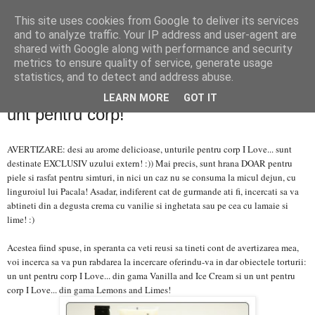
This site uses cookies from Google to deliver its services
PentruDive.ro
and to analyze traffic. Your IP address and user-agent are
shared with Google along with performance and security
metrics to ensure quality of service, generate usage
statistics, and to detect and address abuse.
miercuri, 10 aprilie 2013
Giveaway I Love Cosmetics: castiga un
LEARN MORE
GOT IT
unt pentru corp!
AVERTIZARE: desi au arome delicioase, unturile pentru corp I Love... sunt
destinate EXCLUSIV uzului extern! :)) Mai precis, sunt hrana DOAR pentru
piele si rasfat pentru simturi, in nici un caz nu se consuma la micul dejun, cu
linguroiul lui Pacala! Asadar, indiferent cat de gurmande ati fi, incercati sa va
abtineti din a degusta crema cu vanilie si inghetata sau pe cea cu lamaie si
lime! :)
Acestea fiind spuse, in speranta ca veti reusi sa tineti cont de avertizarea mea,
voi incerca sa va pun rabdarea la incercare oferindu-va in dar obiectele torturii:
un unt pentru corp I Love... din gama Vanilla and Ice Cream si un unt pentru
corp I Love... din gama Lemons and Limes!