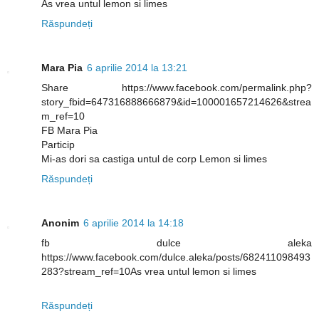
As vrea untul lemon si limes
Răspundeți
Mara Pia
6 aprilie 2014 la 13:21
Share https://www.facebook.com/permalink.php?
story_fbid=647316888666879&id=100001657214626&strea
m_ref=10
FB Mara Pia
Particip
Mi-as dori sa castiga untul de corp Lemon si limes
Răspundeți
Anonim
6 aprilie 2014 la 14:18
fb dulce aleka
https://www.facebook.com/dulce.aleka/posts/682411098493
283?stream_ref=10As vrea untul lemon si limes
Răspundeți