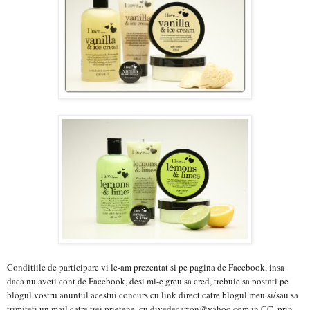
Conditiile de participare vi le-am prezentat si pe pagina de Facebook, insa
daca nu aveti cont de Facebook, desi mi-e greu sa cred, trebuie sa postati pe
blogul vostru anuntul acestui concurs cu link direct catre blogul meu si/sau sa
trimiteti un mail catre trei prietene, cu divedecarton@yahoo.com in CC, prin