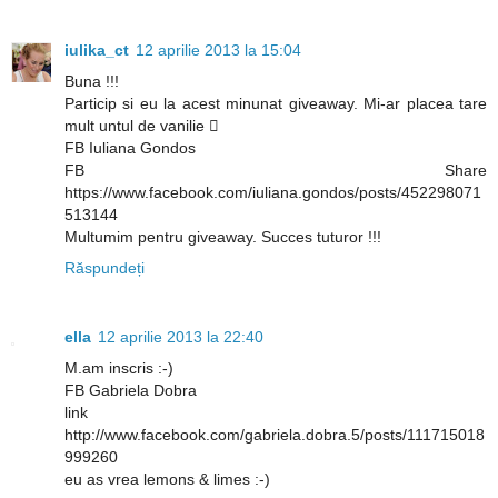
iulika_ct
12 aprilie 2013 la 15:04
Buna !!!
Particip si eu la acest minunat giveaway. Mi-ar placea tare
mult untul de vanilie 
FB Iuliana Gondos
FB Share
https://www.facebook.com/iuliana.gondos/posts/452298071
513144
Multumim pentru giveaway. Succes tuturor !!!
Răspundeți
ella
12 aprilie 2013 la 22:40
M.am inscris :-)
FB Gabriela Dobra
link
http://www.facebook.com/gabriela.dobra.5/posts/111715018
999260
eu as vrea lemons & limes :-)