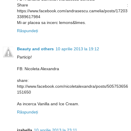
Share :
https://www.facebook.com/andrasescu.camelia/posts/17203
3389617984
Mi-ar placea sa incerc lemons&limes.
Răspundeți
Beauty and others
10 aprilie 2013 la 19:12
Particip!
FB: Nicoleta Alexandra
share:
http://www.facebook.com/nicoletalexandra/posts/505753656
151650
As incerca Vanilla and Ice Cream.
Răspundeți
izabella
10 aprilie 2013 la 23:11