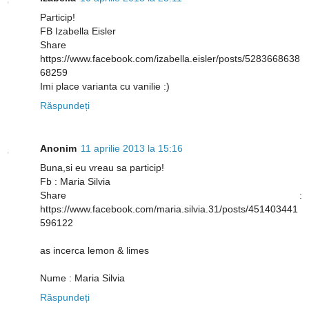
Particip!
FB Izabella Eisler
Share
https://www.facebook.com/izabella.eisler/posts/5283668638
68259
Imi place varianta cu vanilie :)
Răspundeți
Anonim
11 aprilie 2013 la 15:16
Buna,si eu vreau sa particip!
Fb : Maria Silvia
Share :
https://www.facebook.com/maria.silvia.31/posts/451403441
596122
as incerca lemon & limes
Nume : Maria Silvia
Răspundeți