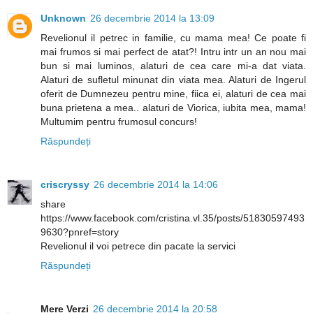
Unknown
26 decembrie 2014 la 13:09
Revelionul il petrec in familie, cu mama mea! Ce poate fi
mai frumos si mai perfect de atat?! Intru intr un an nou mai
bun si mai luminos, alaturi de cea care mi-a dat viata.
Alaturi de sufletul minunat din viata mea. Alaturi de Ingerul
oferit de Dumnezeu pentru mine, fiica ei, alaturi de cea mai
buna prietena a mea.. alaturi de Viorica, iubita mea, mama!
Multumim pentru frumosul concurs!
Răspundeți
criscryssy
26 decembrie 2014 la 14:06
share
https://www.facebook.com/cristina.vl.35/posts/51830597493
9630?pnref=story
Revelionul il voi petrece din pacate la servici
Răspundeți
Mere Verzi
26 decembrie 2014 la 20:58