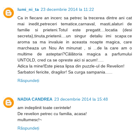
lumi_ni_ta
23 decembrie 2014 la 11:22
Ca in fiecare an incerc sa petrec la trecerea dintre ani cat
mai inedit,petreceri tematice,carnaval, masti,alaturi de
familie si prieteni.Totul este pregatit....locatia (desi
secreta),tinuta,prietenii....un singur detaliu imi scapa:ce
aroma sa ma invaluie in aceasta noapte magica, care
marcheaza un Nou An minunat , si ...de la care am o
multime de asteptari?Călătoria magica a parfumului
UNTOLD, cred ca se opreste aici si acum!.....
Adica la mine!Este piesa lipsa din puzzle-ul de Revelion!
Sarbatori fericite, dragilor! Sa curga sampania......
Răspundeți
NADIA CANDREA
23 decembrie 2014 la 15:48
am indeplinit toate cerintele!
De revelion petrec cu familia, acasa!
multumesc!~
Răspundeți