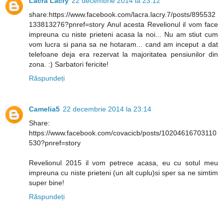
Lacra Lacry
22 decembrie 2014 la 23:12
share:https://www.facebook.com/lacra.lacry.7/posts/895532
133813276?pnref=story Anul acesta Revelionul il vom face
impreuna cu niste prieteni acasa la noi... Nu am stiut cum
vom lucra si pana sa ne hotaram... cand am inceput a dat
telefoane deja era rezervat la majoritatea pensiunilor din
zona. :) Sarbatori fericite!
Răspundeți
Camelia5
22 decembrie 2014 la 23:14
Share:
https://www.facebook.com/covacicb/posts/10204616703110
530?pnref=story
Revelionul 2015 il vom petrece acasa, eu cu sotul meu
impreuna cu niste prieteni (un alt cuplu)si sper sa ne simtim
super bine!
Răspundeți