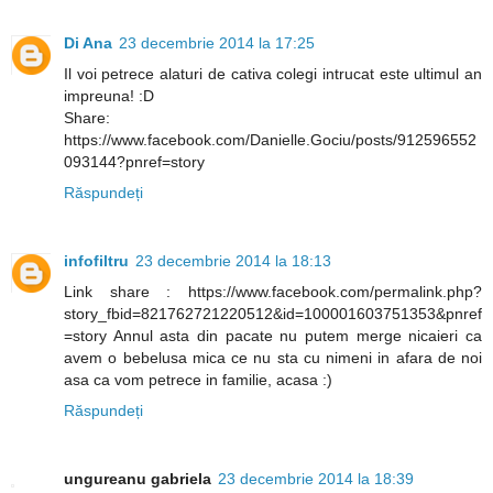
Di Ana
23 decembrie 2014 la 17:25
Il voi petrece alaturi de cativa colegi intrucat este ultimul an
impreuna! :D
Share:
https://www.facebook.com/Danielle.Gociu/posts/912596552
093144?pnref=story
Răspundeți
infofiltru
23 decembrie 2014 la 18:13
Link share : https://www.facebook.com/permalink.php?
story_fbid=821762721220512&id=100001603751353&pnref
=story Annul asta din pacate nu putem merge nicaieri ca
avem o bebelusa mica ce nu sta cu nimeni in afara de noi
asa ca vom petrece in familie, acasa :)
Răspundeți
ungureanu gabriela
23 decembrie 2014 la 18:39