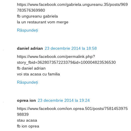
https://www.facebook.com/gabriela.ungureanu.35/posts/969
783576369980
fb ungureanu gabriela
la un restaurant vom merge
Răspundeți
daniel adrian
23 decembrie 2014 la 18:58
https://www.facebook.com/permalink.php?
story_fbid=362807357223379&id=100004823536530
fb daniel adrian
voi sta acasa cu familia
Răspundeți
oprea ion
23 decembrie 2014 la 19:24
https://www.facebook.com/ion.oprea.501/posts/7581453975
98839
stau acasa
fb ion oprea