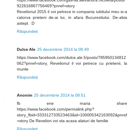
https://www.facebook.com/gavrila.alexandra.nicoleta/posts/
922616867756469?pnref=story
Revelionul 2015 il voi petrece in compania iubitului meu si-a
catorva prieteni de-ai lui, in afara Bucurestiului. De-abia
astept. :D
Răspundeți
Dulce Ale
25 decembrie 2014 la 08:49
https://www.facebook.com/dulce.ale.5/posts/785950134812
062?pnref=story, Revelionul il voi petrece cu prietenii, la
munte
Răspundeți
Anonim
25 decembrie 2014 la 08:51
fb ene maria share
https://www.facebook.com/permalink.php?
story_fbid=333312733523463&id=100005342163092&pnref
=story De Revelion voi sta acasa alaturi de familie
Răspundeți