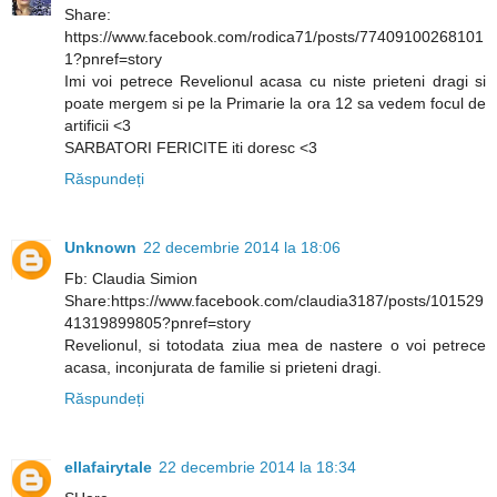
Share:
https://www.facebook.com/rodica71/posts/77409100268101
1?pnref=story
Imi voi petrece Revelionul acasa cu niste prieteni dragi si
poate mergem si pe la Primarie la ora 12 sa vedem focul de
artificii <3
SARBATORI FERICITE iti doresc <3
Răspundeți
Unknown
22 decembrie 2014 la 18:06
Fb: Claudia Simion
Share:https://www.facebook.com/claudia3187/posts/101529
41319899805?pnref=story
Revelionul, si totodata ziua mea de nastere o voi petrece
acasa, inconjurata de familie si prieteni dragi.
Răspundeți
ellafairytale
22 decembrie 2014 la 18:34