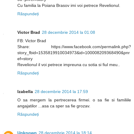
Cu familia la Poiana Brasov imi voi petrece Revelionul.
Răspundeți
Victor Brad
28 decembrie 2014 la 01:08
FB: Victor Brad
Share: https://www.facebook.com/permalink.php?
story_fbid=1535819910034973&id=100008209368490&pnr
ef=story
Revelionul il voi petrece impreuna cu sotia si fiul meu..
Răspundeți
Izabella
28 decembrie 2014 la 17:59
O sa mergem la pertrecerea firmei. o sa fie si familiile
angajatilor ...asa ca sper sa fie grozav.
Răspundeți
Unknown
28 decembrie 2014 la 18:14