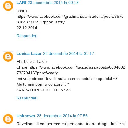
LARI
23 decembrie 2014 la 00:13
share:
https://www.facebook.com/gradinariu.larisadelia/posts/7676
39843271593?pnref=story
22.12.2014
Răspundeți
Lucica Lazar
23 decembrie 2014 la 01:17
FB. Lucica Lazar
Share.https://www.facebook.com/lucica.lazar/posts/6684082
73279416?pnref=story
Imi voi petrece Revelionul acasa cu sotul si nepotelul <3
Multumim pentru concurs! :-*
SARBATORI FERICITE! :-* <3
Răspundeți
Unknown
23 decembrie 2014 la 07:56
Revelionul il voi petrece cu persoane foarte dragi , iubite si