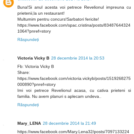
Buna!Si anul acesta voi petrece Revelionul impreuna cu
prietenii,la un restaurant!
Multumim pentru concurs!Sarbatori fericite!
https://www.facebook.com/spac.cristina/posts/83487644324
1064?pnref=story
Răspundeți
Victoria Vicky B
28 decembrie 2014 la 20:53
Fb: Victoria Vicky B
Share:
https://www.facebook.com/victoria.vickyb/posts/1519268275
000890?pnref=story
Imi voi petrece Revelionul acasa, cu cativa prieteni si
familia. Nu avem planuri s aplecam undeva..
Răspundeți
Mary_LENA
28 decembrie 2014 la 21:49
https://www.facebook.com/Mary.Lena32/posts/7097133224