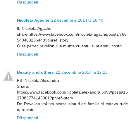
Răspundeți
Nicoleta Agache
22 decembrie 2014 la 16:40
fb:Nicoleta Agache
share:https://www.facebook.com/nicoleta.agache/posts/768
549463236448?pnref=story
O sa petrec revelionul la munte cu sotul si prietenii nostri.
Răspundeți
Beauty and others
22 decembrie 2014 la 17:15
FB: Nicoleta Alexandra
Share:
https://www.facebook.com/nicoleta.alexandra.5099/posts/15
27983774145901?pnref=story
De Revelion voi sta acasa alaturi de familie si cateva rude
apropiate!
Răspundeți