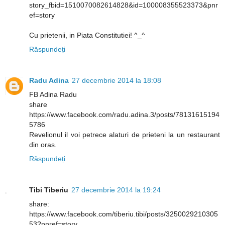
story_fbid=1510070082614828&id=100008355523373&pnr
ef=story
Cu prietenii, in Piata Constitutiei! ^_^
Răspundeți
Radu Adina
27 decembrie 2014 la 18:08
FB Adina Radu
share
https://www.facebook.com/radu.adina.3/posts/78131615194
5786
Revelionul il voi petrece alaturi de prieteni la un restaurant
din oras.
Răspundeți
Tibi Tiberiu
27 decembrie 2014 la 19:24
share:
https://www.facebook.com/tiberiu.tibi/posts/3250029210305
53?pnref=story