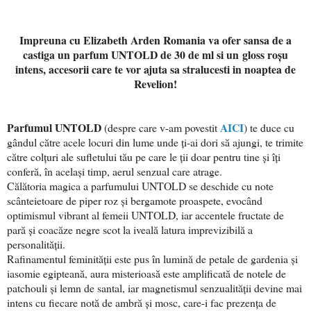
Impreuna cu Elizabeth Arden Romania va ofer sansa de a
castiga un parfum UNTOLD de 30 de ml si un
gloss roșu
intens, accesorii care te vor ajuta sa stralucesti in noaptea de
Revelion!
Parfumul UNTOLD
AICI
(despre care v-am povestit
) te duce cu
gândul către acele locuri din lume unde ți-ai dori să ajungi, te trimite
către colțuri ale sufletului tău pe care le ții doar pentru tine și îți
conferă, în același timp, aerul senzual care atrage.
Călătoria magica a parfumului UNTOLD se deschide cu note
scânteietoare de piper roz și bergamote proaspete, evocând
optimismul vibrant al femeii UNTOLD, iar accentele fructate de
pară și coacăze negre scot la iveală latura imprevizibilă a
personalității.
Rafinamentul feminității este pus în lumină de petale de gardenia și
iasomie egipteană, aura misterioasă este amplificată de notele de
patchouli și lemn de santal, iar magnetismul senzualității devine mai
intens cu fiecare notă de ambră și mosc, care-i fac prezența de