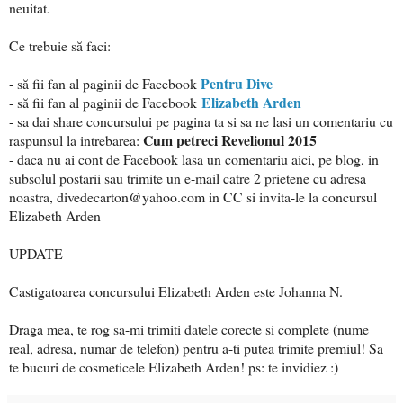
neuitat.
Ce trebuie să faci:
Pentru Dive
- să fii fan al paginii de Facebook
Elizabeth Arden
- să fii fan al paginii de Facebook
- sa dai share concursului pe pagina ta si sa ne lasi un comentariu cu
Cum petreci Revelionul 2015
raspunsul la intrebarea:
- daca nu ai cont de Facebook lasa un comentariu aici, pe blog, in
subsolul postarii sau trimite un e-mail catre 2 prietene cu adresa
noastra, divedecarton@yahoo.com in CC si invita-le la concursul
Elizabeth Arden
UPDATE
Castigatoarea concursului Elizabeth Arden este Johanna N.
Draga mea, te rog sa-mi trimiti datele corecte si complete (nume
real, adresa, numar de telefon) pentru a-ti putea trimite premiul! Sa
te bucuri de cosmeticele Elizabeth Arden! ps: te invidiez :)