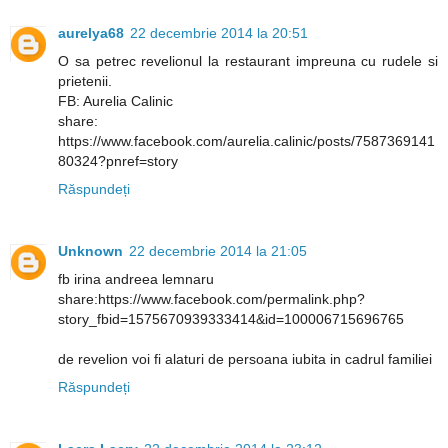
aurelya68
22 decembrie 2014 la 20:51
O sa petrec revelionul la restaurant impreuna cu rudele si
prietenii.
FB: Aurelia Calinic
share:
https://www.facebook.com/aurelia.calinic/posts/7587369141
80324?pnref=story
Răspundeți
Unknown
22 decembrie 2014 la 21:05
fb irina andreea lemnaru
share:https://www.facebook.com/permalink.php?
story_fbid=1575670939333414&id=100006715696765
de revelion voi fi alaturi de persoana iubita in cadrul familiei
Răspundeți