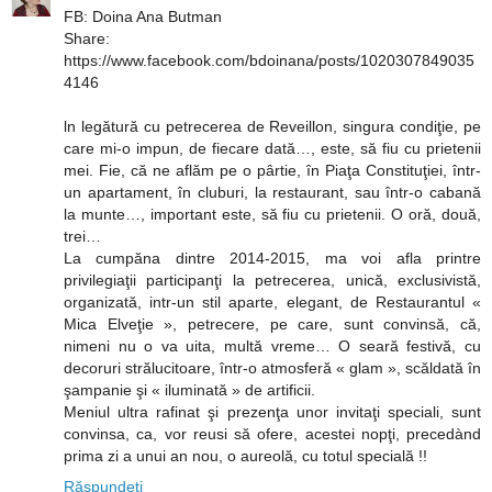
FB: Doina Ana Butman
Share:
https://www.facebook.com/bdoinana/posts/1020307849035
4146
ln legătură cu petrecerea de Reveillon, singura condiţie, pe
care mi-o impun, de fiecare dată…, este, să fiu cu prietenii
mei. Fie, că ne aflăm pe o pârtie, în Piaţa Constituţiei, într-
un apartament, în cluburi, la restaurant, sau într-o cabană
la munte…, important este, să fiu cu prietenii. O oră, două,
trei…
La cumpăna dintre 2014-2015, ma voi afla printre
privilegiaţii participanţi la petrecerea, unică, exclusivistă,
organizată, intr-un stil aparte, elegant, de Restaurantul «
Mica Elveţie », petrecere, pe care, sunt convinsă, că,
nimeni nu o va uita, multă vreme… O seară festivă, cu
decoruri strălucitoare, într-o atmosferă « glam », scăldată în
şampanie şi « iluminată » de artificii.
Meniul ultra rafinat şi prezenţa unor invitaţi speciali, sunt
convinsa, ca, vor reusi să ofere, acestei nopţi, precedànd
prima zi a unui an nou, o aureolă, cu totul specială !!
Răspundeți