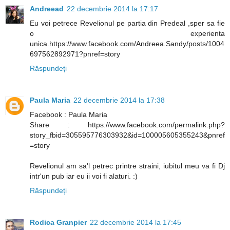
Andreead
22 decembrie 2014 la 17:17
Eu voi petrece Revelionul pe partia din Predeal ,sper sa fie
o experienta
unica.https://www.facebook.com/Andreea.Sandy/posts/1004
697562892971?pnref=story
Răspundeți
Paula Maria
22 decembrie 2014 la 17:38
Facebook : Paula Maria
Share : https://www.facebook.com/permalink.php?
story_fbid=305595776303932&id=100005605355243&pnref
=story
Revelionul am sa'l petrec printre straini, iubitul meu va fi Dj
intr'un pub iar eu ii voi fi alaturi. :)
Răspundeți
Rodica Granpier
22 decembrie 2014 la 17:45