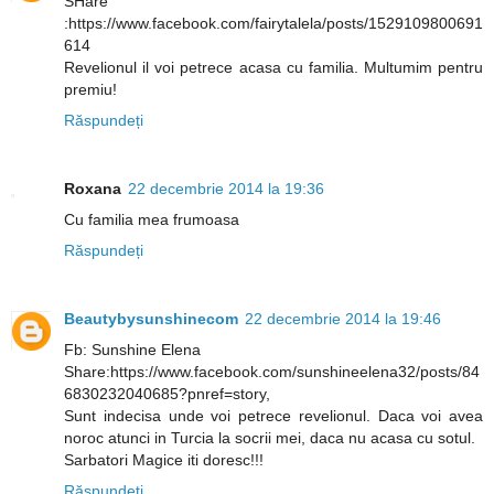
SHare
:https://www.facebook.com/fairytalela/posts/1529109800691
614
Revelionul il voi petrece acasa cu familia. Multumim pentru
premiu!
Răspundeți
Roxana
22 decembrie 2014 la 19:36
Cu familia mea frumoasa
Răspundeți
Beautybysunshinecom
22 decembrie 2014 la 19:46
Fb: Sunshine Elena
Share:https://www.facebook.com/sunshineelena32/posts/84
6830232040685?pnref=story,
Sunt indecisa unde voi petrece revelionul. Daca voi avea
noroc atunci in Turcia la socrii mei, daca nu acasa cu sotul.
Sarbatori Magice iti doresc!!!
Răspundeți