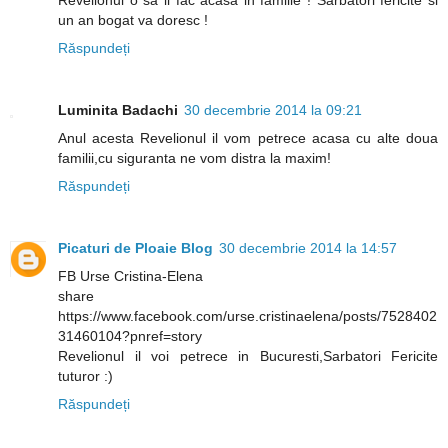
Revelionul o sa il fac acasa in familie ! Sarbatori fericite si
un an bogat va doresc !
Răspundeți
Luminita Badachi
30 decembrie 2014 la 09:21
Anul acesta Revelionul il vom petrece acasa cu alte doua
familii,cu siguranta ne vom distra la maxim!
Răspundeți
Picaturi de Ploaie Blog
30 decembrie 2014 la 14:57
FB Urse Cristina-Elena
share
https://www.facebook.com/urse.cristinaelena/posts/7528402
31460104?pnref=story
Revelionul il voi petrece in Bucuresti,Sarbatori Fericite
tuturor :)
Răspundeți