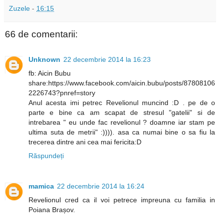
Zuzele
-
16:15
66 de comentarii:
Unknown
22 decembrie 2014 la 16:23
fb: Aicin Bubu
share:https://www.facebook.com/aicin.bubu/posts/87808106
2226743?pnref=story
Anul acesta imi petrec Revelionul muncind :D . pe de o
parte e bine ca am scapat de stresul "gatelii" si de
intrebarea " eu unde fac revelionul ? doamne iar stam pe
ultima suta de metrii" :)))). asa ca numai bine o sa fiu la
trecerea dintre ani cea mai fericita:D
Răspundeți
mamica
22 decembrie 2014 la 16:24
Revelionul cred ca il voi petrece impreuna cu familia in
Poiana Brașov.