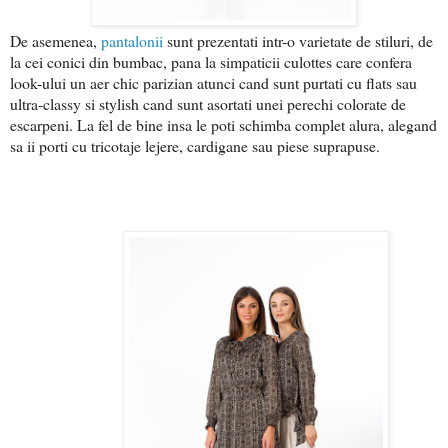
De asemenea,
pantalonii
sunt prezentati intr-o varietate de stiluri, de
la cei conici din bumbac, pana la simpaticii culottes care confera
look-ului un aer chic parizian atunci cand sunt purtati cu flats sau
ultra-classy si stylish cand sunt asortati unei perechi colorate de
escarpeni. La fel de bine insa le poti schimba complet alura, alegand
sa ii porti cu tricotaje lejere, cardigane sau piese suprapuse.