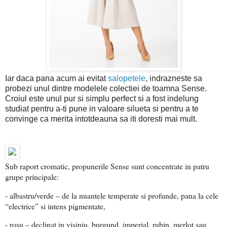
Iar daca pana acum ai evitat
salopetele
, indrazneste sa
probezi unul dintre modelele colectiei de toamna Sense.
Croiul este unul pur si simplu perfect si a fost indelung
studiat pentru a-ti pune in valoare silueta si pentru a te
convinge ca merita intotdeauna sa iti doresti mai mult.
Sub raport cromatic, propunerile Sense sunt concentrate in patru
grupe principale:
- albastru/verde – de la nuantele temperate si profunde, pana la cele
“electrice” si intens pigmentate,
- rosu – declinat in visiniu, burgund, imperial, rubin, merlot sau