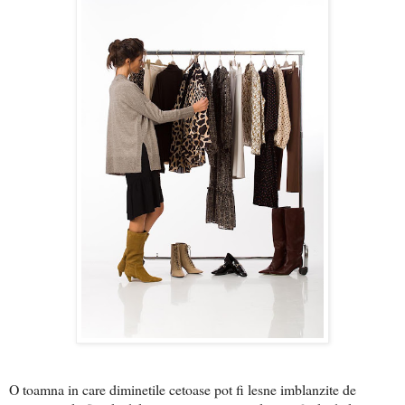
O toamna in care diminetile cetoase pot fi lesne imblanzite de