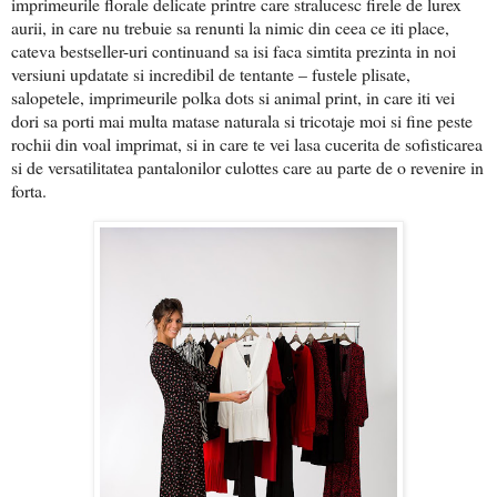
imprimeurile florale delicate printre care stralucesc firele de lurex
aurii, in care nu trebuie sa renunti la nimic din ceea ce iti place,
cateva bestseller-uri continuand sa isi faca simtita prezinta in noi
versiuni updatate si incredibil de tentante – fustele plisate,
salopetele, imprimeurile polka dots si animal print, in care iti vei
dori sa porti mai multa matase naturala si tricotaje moi si fine peste
rochii din voal imprimat, si in care te vei lasa cucerita de sofisticarea
si de versatilitatea pantalonilor culottes care au parte de o revenire in
forta.