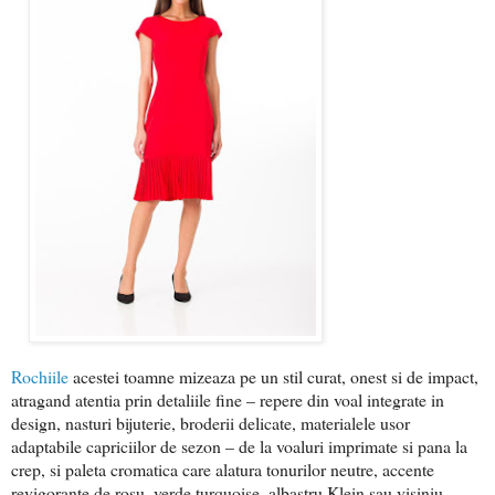
Rochiile
acestei toamne mizeaza pe un stil curat, onest si de impact,
atragand atentia prin detaliile fine – repere din voal integrate in
design, nasturi bijuterie, broderii delicate, materialele usor
adaptabile capriciilor de sezon – de la voaluri imprimate si pana la
crep, si paleta cromatica care alatura tonurilor neutre, accente
revigorante de rosu, verde turquoise, albastru Klein sau visiniu.