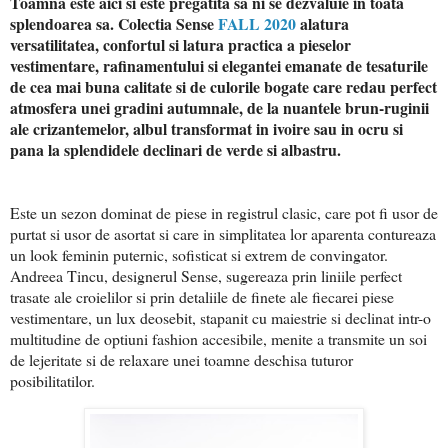
Toamna este aici si este pregatita sa ni se dezvaluie in toata
splendoarea sa. Colectia Sense
FALL 2020
alatura
versatilitatea, confortul si latura practica a pieselor
vestimentare, rafinamentului si elegantei emanate de tesaturile
de cea mai buna calitate si de culorile bogate care redau perfect
atmosfera unei gradini autumnale, de la nuantele brun-ruginii
ale crizantemelor, albul transformat in ivoire sau in ocru si
pana la splendidele declinari de verde si albastru.
Este un sezon dominat de piese in registrul clasic, care pot fi usor de
purtat si usor de asortat si care in simplitatea lor aparenta contureaza
un look feminin puternic, sofisticat si extrem de convingator.
Andreea Tincu, designerul Sense, sugereaza prin liniile perfect
trasate ale croielilor si prin detaliile de finete ale fiecarei piese
vestimentare, un lux deosebit, stapanit cu maiestrie si declinat intr-o
multitudine de optiuni fashion accesibile, menite a transmite un soi
de lejeritate si de relaxare unei toamne deschisa tuturor
posibilitatilor.