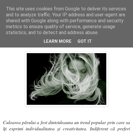
This site uses cookies from Google to deliver its services
PentruDive.ro
and to analyze traffic. Your IP address and user-agent are
shared with Google along with performance and security
metrics to ensure quality of service, generate usage
statistics, and to detect and address abuse.
vineri, 21 iulie 2023
5 tendințe de blond în 2023
LEARN MORE
GOT IT
Culoarea părului a fost dintotdeauna un trend popular prin care sa
îți exprimi individualitatea și creativitatea. Indiferent că preferi