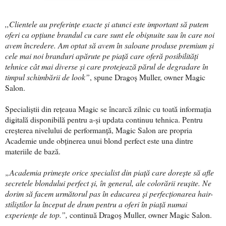
,,Clientele au preferințe exacte și atunci este important să putem
oferi ca opțiune brandul cu care sunt ele obișnuite sau în care noi
avem încredere. Am optat să avem în saloane produse premium și
cele mai noi branduri apărute pe piață care oferă posibilități
tehnice cât mai diverse și care protejează părul de degradare în
timpul schimbării de look”
, spune Dragoș Muller, owner Magic
Salon.
Specialiștii din rețeaua Magic se încarcă zilnic cu toată informația
digitală disponibilă pentru a-și updata continuu tehnica. Pentru
creșterea nivelului de performanță, Magic Salon are propria
Academie unde obținerea unui blond perfect este una dintre
materiile de bază.
„Academia primește orice specialist din piață care dorește să afle
secretele blondului perfect și, în general, ale colorării reușite. Ne
dorim să facem următorul pas în educarea și perfecționarea hair-
stiliștilor la început de drum pentru a oferi în piață numai
experiențe de top.”,
continuă Dragoș Muller, owner Magic Salon.