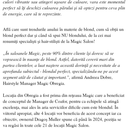
culori vibrante sau atingeri ușoare de culoare, vara este momentul
perfect să îți deschizi culoarea părului și să optezi pentru ceva plin
de energie, care să te reprezinte.
Află care sunt trendurile anului în materie de blond, cum să obții un
blond perfect dar și când să spui NU blondului, de la cei mai
renumiți specialiști și hair-stiliști de la Magic Salon!
„În saloanele Magic, peste 90% dintre cliente își doresc să se
vopsească în nuanțe de blond. Astfel, datorită cererii mari din
partea clientelor, a luat naștere această dorință și necesitate de a
aprofunda subiectul - blondul perfect, specializându-ne pe acest
segment atât de căutat și important.”,
afirmă Andreea Dobre,
Hairstyle Manager Magic Obregia.
Locația din Obregia a fost prima din rețeaua Magic care a beneficiat
de conceptul de Manager de Coafor, pentru ca echipele să atingă
excelența, mai ales în aria serviciilor dificile cum este blondul. În
viitorul apropiat, alte 4 locații vor beneficia de acest concept iar ca
obiectiv, ownerul Dragoș Muller spune că până în 2024, poziția se
va regăsi în toate cele 21 de locații Magic Salon.