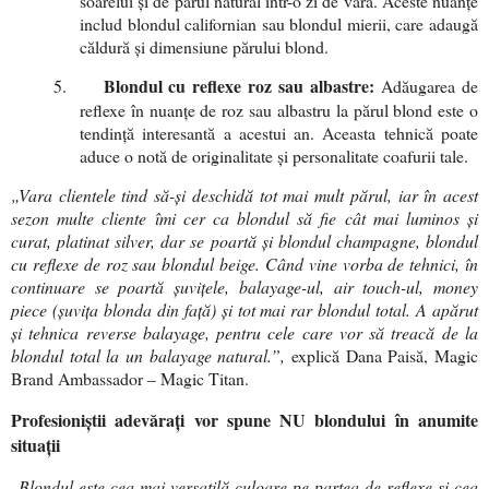
soarelui și de părul natural într-o zi de vară. Aceste nuanțe
includ blondul californian sau blondul mierii, care adaugă
căldură și dimensiune părului blond.
Blondul cu reflexe roz sau albastre:
5.
Adăugarea de
reflexe în nuanțe de roz sau albastru la părul blond este o
tendință interesantă a acestui an. Aceasta tehnică poate
aduce o notă de originalitate și personalitate coafurii tale.
„Vara clientele tind să-și deschidă tot mai mult părul, iar în acest
sezon multe cliente îmi cer ca blondul să fie cât mai luminos și
curat, platinat silver, dar se poartă și blondul champagne, blondul
cu reflexe de roz sau blondul beige.
Când vine vorba de tehnici, în
continuare se poartă șuvițele, balayage-ul, air touch-ul, money
piece (șuvița blonda din față) și tot mai rar blondul total. A apărut
și tehnica reverse balayage, pentru cele care vor să treacă de la
blondul total la un balayage natural.
”,
explică Dana Paisă, Magic
Brand Ambassador – Magic Titan.
Profesioniștii adevărați vor spune NU blondului în anumite
situații
„
Blondul este cea mai versatilă culoare pe partea de reflexe și cea