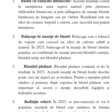
Blond cu rădăcini întunecate:
1.
Această tendință constă
în menținerea unui aspect natural prin păstrarea
rădăcinilor întunecate și prin adăugarea de nuanțe blonde
luminoase pe lungime sau pe vârfuri. Rezultatul este un
efect de creștere treptată a culorii, care necesită mai puțină
întreținere.
Balayage în nuanțe de blond:
2.
Balayage este o tehnică
de vopsire care creează un efect de culoare subtil și
natural. În 2023, balayage-ul în nuanțe de blond rămâne
popular, cu combinații de nuanțe precum blondul cenușiu,
blondul nisip sau blondul platinat.
Blondul platinat
3.
: Blondul platinat continuă să fie în
tendințe în 2023. Această nuanță de blond foarte deschis
poate crea un aspect șic și modern. Pentru a menține părul
sănătos și puternic după vopsirea în blond platinat, este
important să acorzi o atenție deosebită îngrijirii și
hidratării acestuia.
Radiația solară:
4.
În 2023, se preconizează că vor fi
populare nuanțele de blond care amintesc de lumina