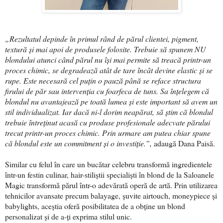
„Rezultatul depinde în primul rând de părul clientei, pigment,
textură și mai apoi de produsele folosite. Trebuie să spunem NU
blondului atunci când părul nu își mai permite să treacă printr-un
proces chimic, se degradează atât de tare încât devine elastic și se
rupe. Este necesară cel puțin o pauză până se reface structura
firului de păr sau intervenția cu foarfeca de tuns. Sa înțelegem că
blondul nu avantajează pe toată lumea și este important să avem un
stil individualizat. Iar dacă ni-l dorim neapărat, să știm că blondul
trebuie întreținut acasă cu produse profesionale adecvate părului
trecut printr-un proces chimic. Prin urmare am putea chiar spune
că blondul este un commitment și o investiție.”,
adaugă Dana Paisă.
Similar cu felul în care un bucătar celebru transformă ingredientele
într-un festin culinar, hair-stiliștii specialiști în blond de la Saloanele
Magic transformă părul într-o adevărată operă de artă. Prin utilizarea
tehnicilor avansate precum balayage, șuvite airtouch, moneypiece și
babylights, aceștia oferă posibilitatea de a obține un blond
personalizat și de a-ți exprima stilul unic.