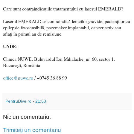
Care sunt contraindicațiile tratamentului cu laserul EMERALD?
Laserul EMERALD se contraindică femeilor gravide, pacienților cu
epilepsie fotosensibilă, pacemaker implantabil, cancer activ sau
aflați în primul an de remisiune.
UNDE:
Clinica NUWE, Bulevardul Ion Mihalache, nr. 60, sector 1,
București, România
office@nuwe.ro
/ +0745 36 88 99
PentruDive.ro
-
21:53
Niciun comentariu:
Trimiteți un comentariu