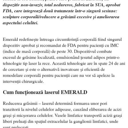
dispozitiv non-invaziv, total nedureros, fabricat în SUA, aprobat
FDA, care integrează două tratamente într-o singură sesiune:
sculptare corporală/reducere a grăsimii excesive și ameliorarea
aspectului celulitei.
Emerald redefinește întreaga circumferință corporală fiind singurul
dispozitiv aprobat și recomandat de FDA pentru pacienți cu IMC
(indice de masă corporală) de peste 30. Dispozitivul combate
excesul de grăsime localizată, emulsionând țesutul adipos printr-o
tehnologie tip laser la rece. Această tehnologie are în spate 24 de ani
de cercetare și este o alternativă inovatoare și eficientă de
remodelare corporală pentru pacienții care nu vor să apeleze la
intervenții chirurgicale.
Cum funcționează laserul EMERALD
Reducerea grăsimii – laserul determină formarea unor pori
tranzitorii la nivelul celulelor adipoase, cauzând eliberarea de acizi
grași și micșorarea celulelor. Vasele limfatice transportă acizii grași
liberi preluați din spațiul extracelular la ganglionii limfatici, unde
sunt prelucrați.