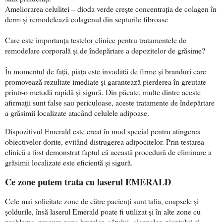
Ameliorarea celulitei – dioda verde crește concentrația de colagen în
derm și remodelează colagenul din septurile fibroase
Care este importanța testelor clinice pentru tratamentele de
remodelare corporală și de îndepărtare a depozitelor de grăsime?
În momentul de față, piața este invadată de firme și branduri care
promovează rezultate imediate și garantează pierderea în greutate
printr-o metodă rapidă și sigură. Din păcate, multe dintre aceste
afirmații sunt false sau periculoase, aceste tratamente de îndepărtare
a grăsimii localizate atacând celulele adipoase.
Dispozitivul Emerald este creat în mod special pentru atingerea
obiectivelor dorite, evitând distrugerea adipocitelor. Prin testarea
clinică a fost demonstrat faptul că această procedură de eliminare a
grăsimii localizate este eficientă și sigură.
Ce zone putem trata cu laserul EMERALD
Cele mai solicitate zone de către pacienți sunt talia, coapsele și
șoldurile, însă laserul Emerald poate fi utilizat și în alte zone cu
probleme, precum zona brațelor, gâtului, gleznelor, pieptului și