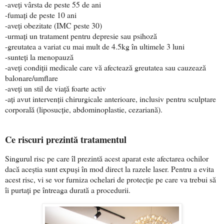
-aveți vârsta de peste 55 de ani
-fumați de peste 10 ani
-aveți obezitate (IMC peste 30)
-urmați un tratament pentru depresie sau psihoză
-greutatea a variat cu mai mult de 4.5kg în ultimele 3 luni
-sunteți la menopauză
-aveți condiții medicale care vă afectează greutatea sau cauzează
balonare/umflare
-aveți un stil de viață foarte activ
-ați avut intervenții chirurgicale anterioare, inclusiv pentru sculptare
corporală (liposucție, abdominoplastie, cezariană).
Ce riscuri prezintă tratamentul
Singurul risc pe care îl prezintă acest aparat este afectarea ochilor
dacă aceștia sunt expuși în mod direct la razele laser. Pentru a evita
acest risc, vi se vor furniza ochelari de protecție pe care va trebui să
îi purtați pe întreaga durată a procedurii.