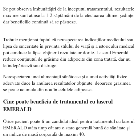
Se pot observa îmbunătățiri de la începutul tratamentului, rezultatele
maxime sunt atinse la 1-2 săptămâni de la efectuarea ultimei ședințe,
dar beneficiile continuă să se păstreze.
Trebuie menționat faptul că nerespectarea indicațiilor medicului sau
lipsa de sinceritate în privința stilului de viață și a istoricului medical
pot conduce la lipsa obținerii rezultatelor dorite. Laserul Emerald
reduce conținutul de grăsime din adipocite din zona tratată, dar nu
le îndepărtează sau distruge.
Nerespectarea unei alimentații sănătoase și a unei activități fizice
adecvate duce la anularea rezultatelor obținute, deoarece grăsimea
se poate acumula din nou în celulele adipoase.
Cine poate beneficia de tratamentul cu laserul
EMERALD
Orice pacient poate fi un candidat ideal pentru tratamentul cu laserul
EMERALD atâta timp cât are o stare generală bună de sănătate și
un indice de masă corporală de maxim 40.