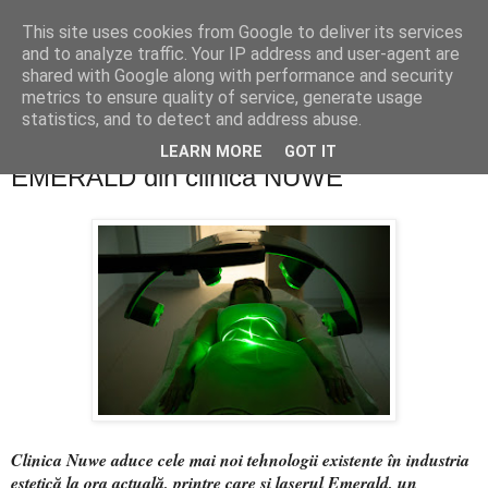
This site uses cookies from Google to deliver its services
PentruDive.ro
and to analyze traffic. Your IP address and user-agent are
shared with Google along with performance and security
metrics to ensure quality of service, generate usage
statistics, and to detect and address abuse.
marți, 31 octombrie 2023
Tot ce trebuie să știi despre laserul
LEARN MORE
GOT IT
EMERALD din clinica NUWE
Clinica Nuwe aduce cele mai noi tehnologii existente în industria
estetică la ora actuală, printre care și laserul Emerald, un