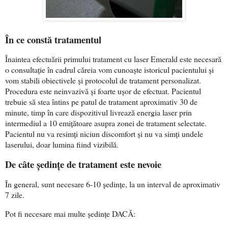
În ce constă tratamentul
Înaintea efectuării primului tratament cu laser Emerald este necesară
o consultație în cadrul căreia vom cunoaște istoricul pacientului și
vom stabili obiectivele și protocolul de tratament personalizat.
Procedura este neinvazivă și foarte ușor de efectuat. Pacientul
trebuie să stea întins pe patul de tratament aproximativ 30 de
minute, timp în care dispozitivul livrează energia laser prin
intermediul a 10 emițătoare asupra zonei de tratament selectate.
Pacientul nu va resimți niciun discomfort și nu va simți undele
laserului, doar lumina fiind vizibilă.
De câte ședințe de tratament este nevoie
În general, sunt necesare 6-10 ședințe, la un interval de aproximativ
7 zile.
Pot fi necesare mai multe ședințe DACĂ: