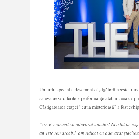
Un juriu special a desemnat câștigătorii acestei rund
să evalueze diferitele performanțe atât în ​​ceea ce pr
Câștigătoarea etapei ”cutia misterioasă” a fost echi
”Un eveniment cu adevărat uimitor! Nivelul de expert
an este remarcabil, am ridicat cu adevărat ștacheta 