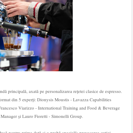
ndă principală, axată pe personalizarea rețetei clasice de espresso.
 format din 5 experți: Dionysis Moustis - Lavazza Capabilities
Francesco Viarizzo - International Training and Food & Beverage
 Manager și Lauro Fioretti - Simonelli Group.
odusă pentru prima dată și o probă specială: provocarea cutiei