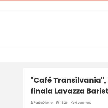
"Café Transilvania",
finala Lavazza Baris
PentruDive.ro
19:26
0 comment