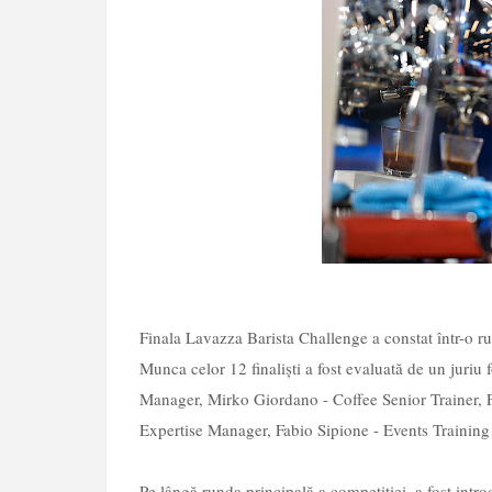
Finala Lavazza Barista Challenge a constat într-o ru
Munca celor 12 finaliști a fost evaluată de un juriu
Manager, Mirko Giordano - Coffee Senior Trainer, 
Expertise Manager, Fabio Sipione - Events Training
Pe lângă runda principală a competiției, a fost intr