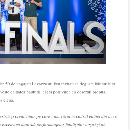
e: 50 de angajați Lavazza au fost invitați să deguste băuturile și
ivește calitatea băuturii, cât și potrivirea cu desertul propus.
pa elenă.
iză și creativitate pe care l-am văzut în cadrul ediției din acest
excelenței datorită performanțelor finaliștilor noștri și ale