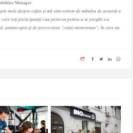
bilities Manager.
nțele mele despre cafea și mă simt extrem de mândru de această a
are toți participanții l-au petrecut pentru a se pregăti s-a
gal, animat apoi și de provocarea ”cutiei misterioase”, în care au