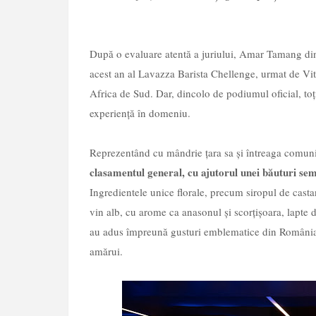
După o evaluare atentă a juriului, Amar Tamang din
acest an al Lavazza Barista Chellenge, urmat de Vit
Africa de Sud. Dar, dincolo de podiumul oficial, toți
experiență în domeniu.
Reprezentând cu mândrie țara sa și întreaga comunit
clasamentul general, cu ajutorul unei băuturi se
Ingredientele unice florale, precum siropul de castan
vin alb, cu arome ca anasonul și scorțișoara, lapt
au adus împreună gusturi emblematice din România,
amărui.