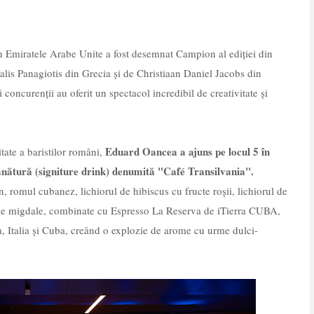
 Emiratele Arabe Unite a fost desemnat Campion al ediției din
alis Panagiotis din Grecia și de Christiaan Daniel Jacobs din
 concurenții au oferit un spectacol incredibil de creativitate și
Eduard Oancea a ajuns pe locul 5 în
ate a baristilor români,
mnătură (signiture drink) denumită "Café Transilvania".
, romul cubanez, lichiorul de hibiscus cu fructe roșii, lichiorul de
e de migdale, combinate cu Espresso La Reserva de iTierra CUBA,
 Italia și Cuba, creând o explozie de arome cu urme dulci-