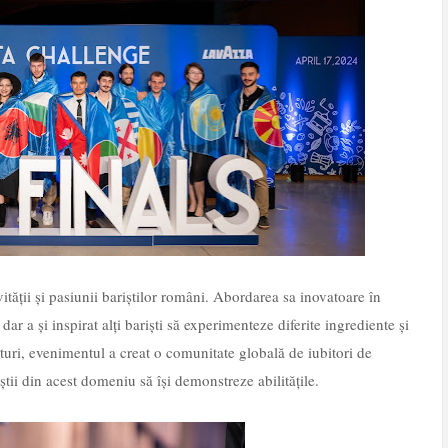
tății și pasiunii bariștilor români. Abordarea sa inovatoare în
ar a și inspirat alți bariști să experimenteze diferite ingrediente și
culturi, evenimentul a creat o comunitate globală de iubitori de
știi din acest domeniu să își demonstreze abilitățile.