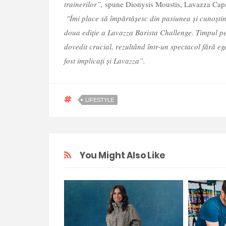
trainerilor”,
spune Dionysis Moustis, Lavazza Capa
"Îmi place să împărtășesc din pasiunea și cunoști
doua ediție a Lavazza Barista Challenge. Timpul pe c
dovedit crucial, rezultând într-un spectacol fără e
fost implicați și Lavazza”.
LIFESTYLE
You Might Also Like