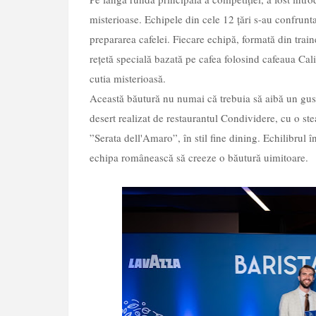
misterioase. Echipele din cele 12 țări s-au confrunta
prepararea cafelei. Fiecare echipă, formată din traine
rețetă specială bazată pe cafea folosind cafeaua Ca
cutia misterioasă.
Această băutură nu numai că trebuia să aibă un gust 
desert realizat de restaurantul Condividere, cu o st
”Serata dell'Amaro”, în stil fine dining. Echilibrul în
echipa românească să creeze o băutură uimitoare.