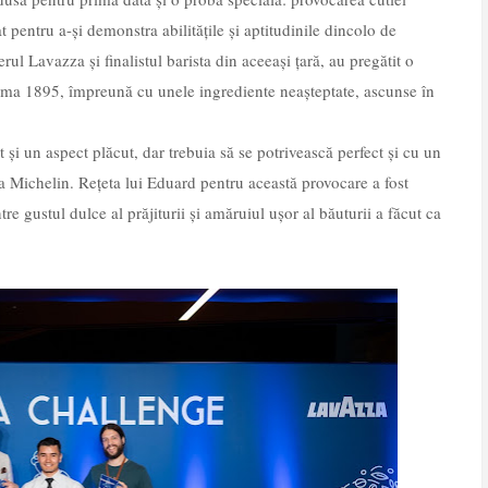
t pentru a-și demonstra abilitățile și aptitudinile dincolo de
rul Lavazza și finalistul barista din aceeași țară, au pregătit o
lima 1895, împreună cu unele ingrediente neașteptate, ascunse în
și un aspect plăcut, dar trebuia să se potrivească perfect și cu un
ea Michelin. Rețeta lui Eduard pentru această provocare a fost
tre gustul dulce al prăjiturii și amăruiul ușor al băuturii a făcut ca