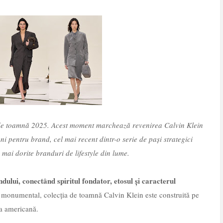
a de toamnă 2025. Acest moment marchează revenirea Calvin Klein
 pentru brand, cel mai recent dintr-o serie de pași strategici
 mai dorite branduri de lifestyle din lume.
dului, conectând spiritul fondator, etosul și caracterul
onumental, colecția de toamnă Calvin Klein este construită pe
ea americană.