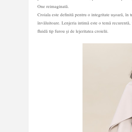
One reimaginată.
Croiala este definită pentru o integritate ușoară, în tr
învăluitoare. Lenjeria intimă este o temă recurentă, 
fluidă tip furou și de lejeritatea croielii.