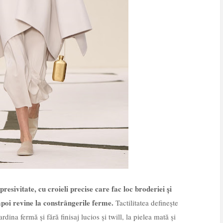
resivitate, cu croieli precise care fac loc broderiei și
 apoi revine la constrângerile ferme.
Tactilitatea definește
rdina fermă și fără finisaj lucios și twill, la pielea mată și