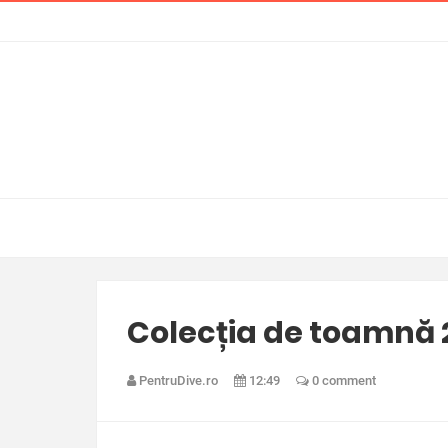
Colecția de toamnă 
PentruDive.ro
12:49
0 comment