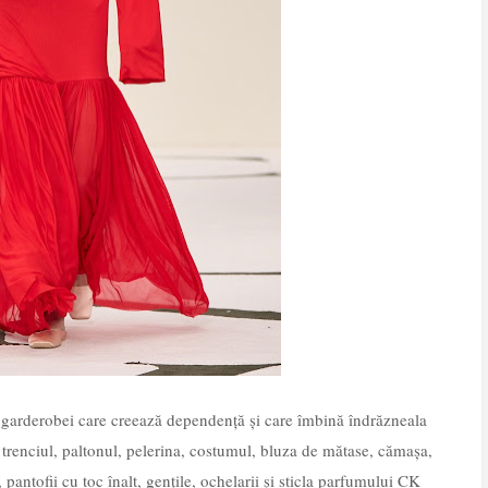
 garderobei care creează dependență și care îmbină îndrăzneala
 trenciul, paltonul, pelerina, costumul, bluza de mătase, cămașa,
 pantofii cu toc înalt, gențile, ochelarii și sticla parfumului CK