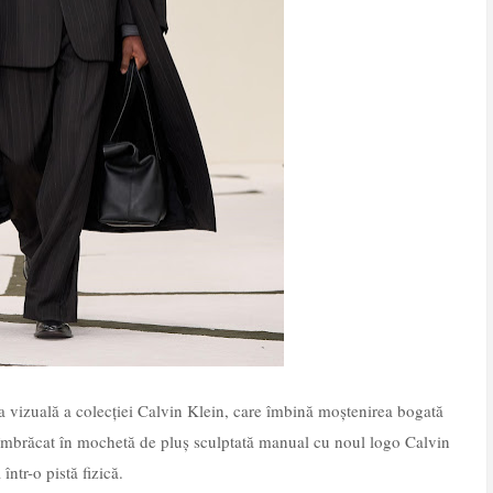
ea vizuală a colecției Calvin Klein, care îmbină moștenirea bogată
t îmbrăcat în mochetă de pluș sculptată manual cu noul logo Calvin
într-o pistă fizică.