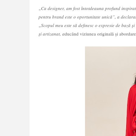
„Ca designer, am fost întotdeauna profund inspirat
pentru brand este o oportunitate unică”, a declara
„Scopul meu este să definesc o expresie de bază și 
și artizanat, a
ducând viziunea originală și abordarea