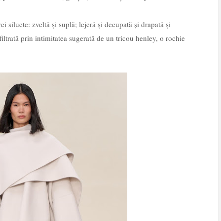
ei siluete: zveltă și suplă; lejeră și decupată și drapată și
filtrată prin intimitatea sugerată de un tricou henley, o rochie