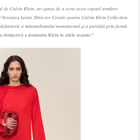
ă de Calvin Klein, iar șansa de a scrie acest capitol următor
t Veronica Leoni, Director Creativ pentru Calvin Klein Collection.
definitorie a minimalismului monumental și a purității prin formă
 distinctivă a domnului Klein în zilele noastre.”