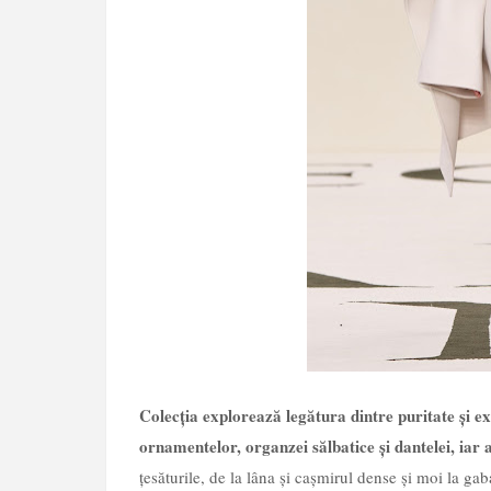
Colecția explorează legătura dintre puritate și exp
ornamentelor, organzei sălbatice și dantelei, iar
țesăturile, de la lâna și cașmirul dense și moi la gaba