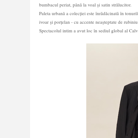
bumbacul periat, până la voal și satin strălucitor.
Paleta urbană a colecției este înrădăcinată în tonuri
ivoar și porțelan - cu accente neașteptate de rubiniu
Spectacolul intim a avut loc în sediul global al Ca