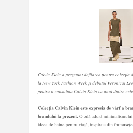
Calvin Klein a prezentat defilarea pentru colecți
la New York Fashion Week și debutul Veronicăi Leoni
pentru a consolida Calvin Klein ca unul dintre cele
Colecția Calvin Klein este expresia de vârf a bran
brandului la prezent.
O odă adusă minimalismului m
ideea de haine pentru viață, inspirate din frumuseț