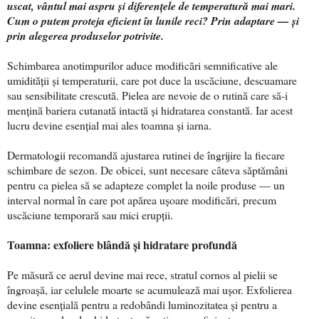
uscat, vântul mai aspru și diferențele de temperatură mai mari.
Cum o putem proteja eficient în lunile reci? Prin adaptare — și
prin alegerea produselor potrivite.
Schimbarea anotimpurilor aduce modificări semnificative ale
umidității și temperaturii, care pot duce la uscăciune, descuamare
sau sensibilitate crescută. Pielea are nevoie de o rutină care să-i
mențină bariera cutanată intactă și hidratarea constantă. Iar acest
lucru devine esențial mai ales toamna și iarna.
Dermatologii recomandă ajustarea rutinei de îngrijire la fiecare
schimbare de sezon. De obicei, sunt necesare câteva săptămâni
pentru ca pielea să se adapteze complet la noile produse — un
interval normal în care pot apărea ușoare modificări, precum
uscăciune temporară sau mici erupții.
Toamna: exfoliere blândă și hidratare profundă
Pe măsură ce aerul devine mai rece, stratul cornos al pielii se
îngroașă, iar celulele moarte se acumulează mai ușor. Exfolierea
devine esențială pentru a redobândi luminozitatea și pentru a