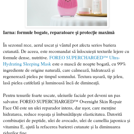
Iarna: formule bogate, reparatoare și protecție maximă
În sezonul rece, aerul uscat și vântul pot afecta serios bariera
cutanată. De aceea, este recomandat să înlocuiești texturile lejere cu
formule dense, nutritive.
FOREO SUPERCHARGED™ Ultra-
Hydrating Sleeping Mask
este o mască de noapte bogată, cu 99%
ingrediente de origine naturală, care calmează, hidratează și
regenerează pielea pe timpul somnului. Textura ușoară, tip jeleu,
lasă pielea catifelată și luminoasă încă de dimineață.
Pentru tenurile foarte uscate, uleiurile faciale pot deveni un pas
salvator. FOREO SUPERCHARGED™ Overnight Skin Repair
Face Oil este un ulei reparador intens, dar ușor, care menține
hidratarea, reduce roșeața și îmbunătățește elasticitatea. Datorită
combinației de peptide, ulei de avocado, ulei de camellia japonica și
vitamina E, ajută la refacerea barierei cutanate și la diminuarea
ridurilor fine.