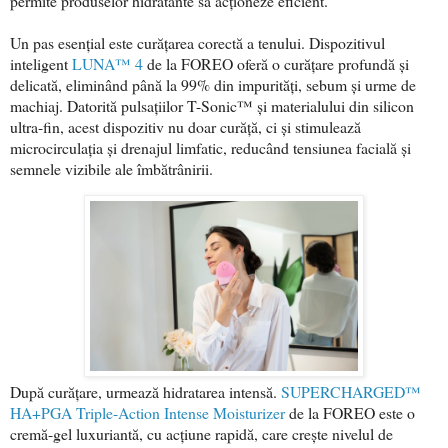
permite produselor hidratante să acționeze eficient.
Un pas esențial este curățarea corectă a tenului. Dispozitivul
inteligent
LUNA™ 4
de la FOREO oferă o curățare profundă și
delicată, eliminând până la 99% din impurități, sebum și urme de
machiaj. Datorită pulsațiilor T-Sonic™ și materialului din silicon
ultra-fin, acest dispozitiv nu doar curăță, ci și stimulează
microcirculația și drenajul limfatic, reducând tensiunea facială și
semnele vizibile ale îmbătrânirii.
După curățare, urmează hidratarea intensă.
SUPERCHARGED™
HA+PGA Triple-Action Intense Moisturizer
de la FOREO este o
cremă-gel luxuriantă, cu acțiune rapidă, care crește nivelul de