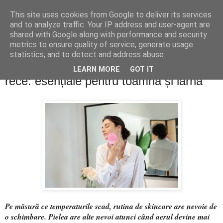
This site uses cookies from Google to deliver its services
PentruDive.ro
and to analyze traffic. Your IP address and user-agent are
shared with Google along with performance and security
metrics to ensure quality of service, generate usage
statistics, and to detect and address abuse.
duminică, 12 octombrie 2025
Rutina de îngrijire a pielii în sezonul
LEARN MORE
GOT IT
rece: esențiale pentru toamnă și iarnă
Pe măsură ce temperaturile scad, rutina de skincare are nevoie de
o schimbare. Pielea are alte nevoi atunci când aerul devine mai