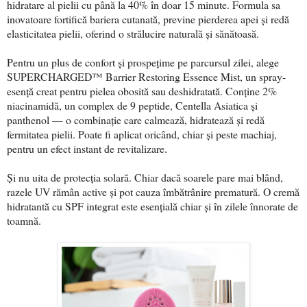
hidratare al pielii cu până la 40% în doar 15 minute. Formula sa
inovatoare fortifică bariera cutanată, previne pierderea apei și redă
elasticitatea pielii, oferind o strălucire naturală și sănătoasă.
Pentru un plus de confort și prospețime pe parcursul zilei, alege
SUPERCHARGED™ Barrier Restoring Essence Mist, un spray-
esență creat pentru pielea obosită sau deshidratată. Conține 2%
niacinamidă, un complex de 9 peptide, Centella Asiatica și
panthenol — o combinație care calmează, hidratează și redă
fermitatea pielii. Poate fi aplicat oricând, chiar și peste machiaj,
pentru un efect instant de revitalizare.
Și nu uita de protecția solară. Chiar dacă soarele pare mai blând,
razele UV rămân active și pot cauza îmbătrânire prematură. O cremă
hidratantă cu SPF integrat este esențială chiar și în zilele înnorate de
toamnă.