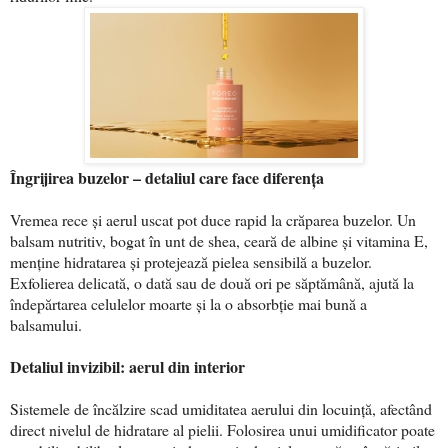
Îngrijirea buzelor – detaliul care face diferența
Vremea rece și aerul uscat pot duce rapid la crăparea buzelor. Un
balsam nutritiv, bogat în unt de shea, ceară de albine și vitamina E,
menține hidratarea și protejează pielea sensibilă a buzelor.
Exfolierea delicată, o dată sau de două ori pe săptămână, ajută la
îndepărtarea celulelor moarte și la o absorbție mai bună a
balsamului.
Detaliul invizibil: aerul din interior
Sistemele de încălzire scad umiditatea aerului din locuință, afectând
direct nivelul de hidratare al pielii. Folosirea unui umidificator poate