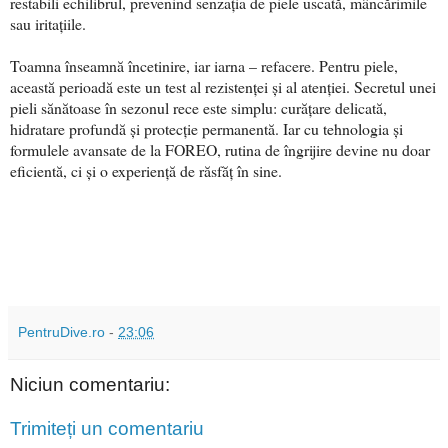
restabili echilibrul, prevenind senzația de piele uscată, mâncărimile
sau iritațiile.
Toamna înseamnă încetinire, iar iarna – refacere. Pentru piele,
această perioadă este un test al rezistenței și al atenției. Secretul unei
pieli sănătoase în sezonul rece este simplu: curățare delicată,
hidratare profundă și protecție permanentă. Iar cu tehnologia și
formulele avansate de la FOREO, rutina de îngrijire devine nu doar
eficientă, ci și o experiență de răsfăț în sine.
PentruDive.ro
-
23:06
Niciun comentariu:
Trimiteți un comentariu