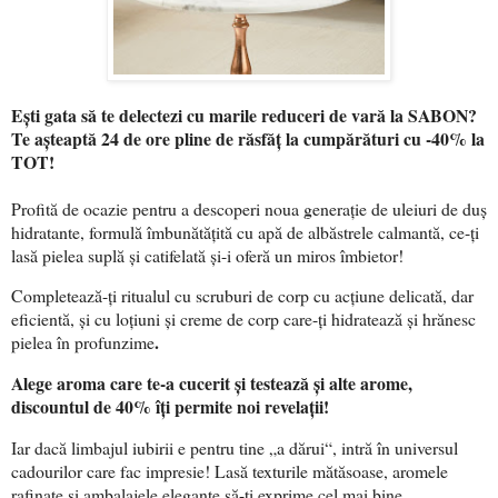
Ești gata să te delectezi cu marile reduceri de vară la SABON?
Te așteaptă 24 de ore pline de răsfăț la cumpărături cu -40% la
TOT!
Profită de ocazie pentru a descoperi noua generație de uleiuri de duș
hidratante, formulă îmbunătățită cu apă de albăstrele calmantă, ce-ți
lasă pielea suplă și catifelată și-i oferă un miros îmbietor!
Completează-ți ritualul cu scruburi de corp cu acțiune delicată, dar
eficientă, și cu loțiuni și creme de corp care-ți hidratează și hrănesc
.
pielea în profunzime
Alege aroma care te-a cucerit și testează și alte arome,
discountul de 40% îți permite noi revelații!
Iar dacă limbajul iubirii e pentru tine „a dărui“, intră în universul
cadourilor care fac impresie! Lasă texturile mătăsoase, aromele
rafinate și ambalajele elegante să-ți exprime cel mai bine