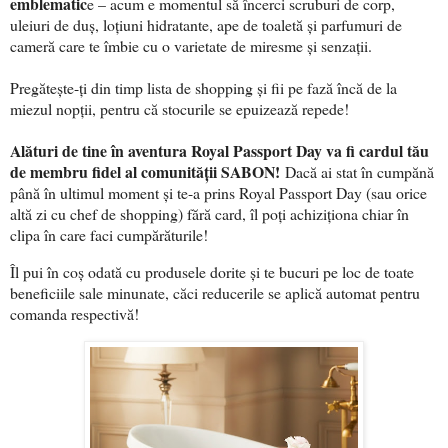
emblematic
e – acum e momentul să încerci scruburi de corp,
uleiuri de duș, loțiuni hidratante, ape de toaletă și parfumuri de
cameră care te îmbie cu o varietate de miresme și senzații.
Pregătește-ți din timp lista de shopping și fii pe fază încă de la
miezul nopții, pentru că stocurile se epuizează repede!
Alături de tine în aventura Royal Passport Day va fi cardul tău
de membru fidel al comunității SABON!
Dacă ai stat în cumpănă
până în ultimul moment și te-a prins Royal Passport Day (sau orice
altă zi cu chef de shopping) fără card, îl poți achiziționa chiar în
clipa în care faci cumpărăturile!
Îl pui în coș odată cu produsele dorite și te bucuri pe loc de toate
beneficiile sale minunate, căci reducerile se aplică automat pentru
comanda respectivă!