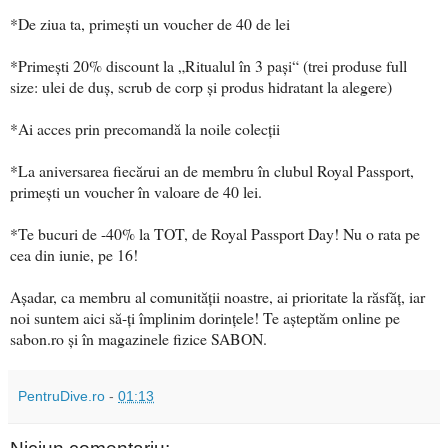
*De ziua ta, primești un voucher de 40 de lei
*Primești 20% discount la „Ritualul în 3 pași“ (trei produse full
size: ulei de duș, scrub de corp și produs hidratant la alegere)
*Ai acces prin precomandă la noile colecții
*La aniversarea fiecărui an de membru în clubul Royal Passport,
primești un voucher în valoare de 40 lei.
*Te bucuri de -40% la TOT, de Royal Passport Day! Nu o rata pe
cea din iunie, pe 16!
Așadar, ca membru al comunității noastre, ai prioritate la răsfăț, iar
noi suntem aici să-ți împlinim dorințele! Te așteptăm online pe
sabon.ro și în magazinele fizice SABON.
PentruDive.ro
-
01:13