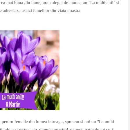
e cea mai buna din lume, ura colegei de munca un "La multi ani!" si
e adreseaza astazi femelilor din viata noastra.
sa pentru femeile din lumea intreaga, spunem si noi un "La multi
ti iubite si respectate, dragele noastre! Sa aveti parte de tot ce-i