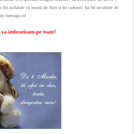
iti rasfatate cu munti de flori si de cadouri! Sa fiti invaluite de
ie intreaga zi!
 va imbratisam pe toate!