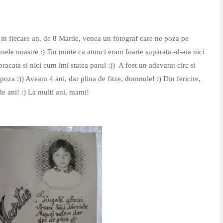
 in fiecare an, de 8 Martie, venea un fotograf care ne poza pe
mele noastre :) Tin minte ca atunci eram foarte suparata -d-aia nici
ata si nici cum imi statea parul :)) A fost un adevarat circ si
poza :)) Aveam 4 ani, dar plina de fitze, domnule! :) Din fericire,
de ani! :) La multi ani, mami!