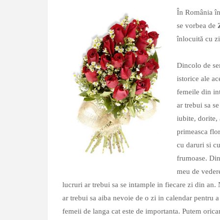
În România în
se vorbea de
înlocuită cu z
Dincolo de sem
istorice ale ace
femeile din i
ar trebui sa se
iubite, dorite,
primeasca flor
cu daruri si c
frumoase. Din
meu de vedere
lucruri ar trebui sa se intample in fiecare zi din an
ar trebui sa aiba nevoie de o zi in calendar pentru 
femeii de langa cat este de importanta. Putem orica