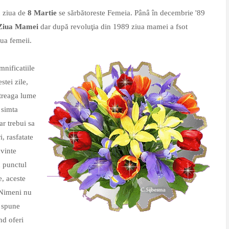
 ziua de
8 Martie
se sărbătoreste Femeia. Pânâ în decembrie '89
Ziua Mamei
dar după revoluţia din 1989 ziua mamei a fsot
iua femeii.
nificatiile
stei zile,
ntreaga lume
 simta
 ar trebui sa
i, rasfatate
uvinte
 punctul
, aceste
. Nimeni nu
a spune
nd oferi