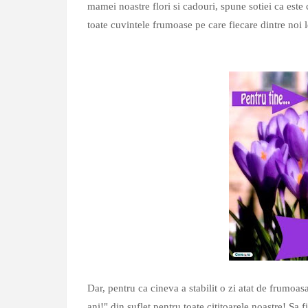
mamei noastre flori si cadouri, spune sotiei ca est
toate cuvintele frumoase pe care fiecare dintre noi l
Dar, pentru ca cineva a stabilit o zi atat de frumoa
ani!" din suflet pentru toate cititoarele noastre! Sa fi