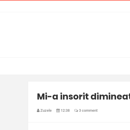
Mi-a insorit diminea
Zuzele
12:38
3 comment