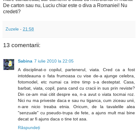
De carton sau nu, Luciu chiar este o diva a Romaniei! Nu
credeti?
Zuzele
-
21:58
13 comentarii:
Sabina
7 iulie 2010 la 22:05
A disciplinat-o copilul, partenerul, viata. Cred ca a fost
intotdeauna o fata frumoasa cu vise de-a ajunge celebra,
fotomodel, etc numai ca intre timp s-a desteptat. Casa,
barbat, viata, copil, pana cand cu cracii in sus prin reviste?
Din ce-am mai citit despre ea, n-a avut o viata tocmai roz.
Nici nu ma priveste daca e sau nu tiganca, cum ziceau unii,
n-are nicio treaba etnia. Oricum, de la tavalelile alea
"senzuale" cu pseudo-trupa de fete, a ajuns mult mai bine
decat ar fi ajuns daca o tine tot asa.
Răspundeți