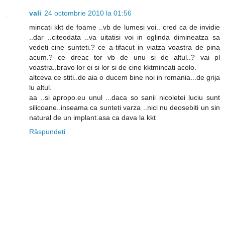
vali
24 octombrie 2010 la 01:56
mincati kkt de foame ..vb de lumesi voi.. cred ca de invidie
..dar ..citeodata ..va uitatisi voi in oglinda dimineatza sa
vedeti cine sunteti.? ce a-tifacut in viatza voastra de pina
acum.? ce dreac tor vb de unu si de altul..? vai pl
voastra..bravo lor ei si lor si de cine kktmincati acolo.
altceva ce stiti..de aia o ducem bine noi in romania...de grija
lu altul.
aa ..si apropo.eu unul ...daca so sanii nicoletei luciu sunt
silicoane..inseama ca sunteti varza ..nici nu deosebiti un sin
natural de un implant.asa ca dava la kkt
Răspundeți