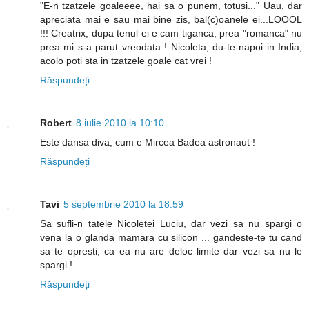
"E-n tzatzele goaleeee, hai sa o punem, totusi..." Uau, dar
apreciata mai e sau mai bine zis, bal(c)oanele ei...LOOOL
!!! Creatrix, dupa tenul ei e cam tiganca, prea "romanca" nu
prea mi s-a parut vreodata ! Nicoleta, du-te-napoi in India,
acolo poti sta in tzatzele goale cat vrei !
Răspundeți
Robert
8 iulie 2010 la 10:10
Este dansa diva, cum e Mircea Badea astronaut !
Răspundeți
Tavi
5 septembrie 2010 la 18:59
Sa sufli-n tatele Nicoletei Luciu, dar vezi sa nu spargi o
vena la o glanda mamara cu silicon ... gandeste-te tu cand
sa te opresti, ca ea nu are deloc limite dar vezi sa nu le
spargi !
Răspundeți