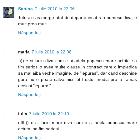
Sabina
7 iulie 2010 la 22:06
Totusi n-as merge atat de departe incat s-o numesc diva, e
mult prea mult.
Răspundeți
maria
7 iulie 2010 la 22:08
:))) e si luciu diva cum e si adela popescu mare actrita..sa
fim seriosi,o avea multe clauze in contract care o impiedica
sa mai aiba veche imagine, de "iepuras", dar cand deschide
gura nu o poate salva nici tot trustul media pro..a ramas
acelasi "iepuras"
Răspundeți
iulia
7 iulie 2010 la 22:10
offf:)) e si luciu mare diva cum e si adela popescu mare
actrita..sa fim seriosi
Răspundeți