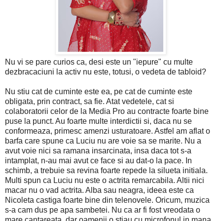
Nu vi se pare curios ca, desi este un "iepure" cu multe
dezbracaciuni la activ nu este, totusi, o vedeta de tabloid?
Nu stiu cat de cuminte este ea, pe cat de cuminte este
obligata, prin contract, sa fie. Atat vedetele, cat si
colaboratorii celor de la Media Pro au contracte foarte bine
puse la punct. Au foarte multe interdictii si, daca nu se
conformeaza, primesc amenzi usturatoare. Astfel am aflat o
barfa care spune ca Luciu nu are voie sa se marite. Nu a
avut voie nici sa ramana insarcinata, insa daca tot s-a
intamplat, n-au mai avut ce face si au dat-o la pace. In
schimb, a trebuie sa revina foarte repede la silueta initiala.
Multi spun ca Luciu nu este o actrita remarcabila. Altii nici
macar nu o vad actrita. Alba sau neagra, ideea este ca
Nicoleta castiga foarte bine din telenovele. Oricum, muzica
s-a cam dus pe apa sambetei. Nu ca ar fi fost vreodata o
mare cantareata, dar oamenii o stiau cu microfonul in mana.