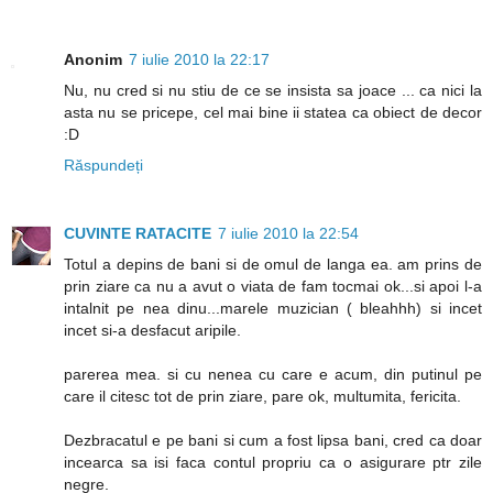
Anonim
7 iulie 2010 la 22:17
Nu, nu cred si nu stiu de ce se insista sa joace ... ca nici la
asta nu se pricepe, cel mai bine ii statea ca obiect de decor
:D
Răspundeți
CUVINTE RATACITE
7 iulie 2010 la 22:54
Totul a depins de bani si de omul de langa ea. am prins de
prin ziare ca nu a avut o viata de fam tocmai ok...si apoi l-a
intalnit pe nea dinu...marele muzician ( bleahhh) si incet
incet si-a desfacut aripile.
parerea mea. si cu nenea cu care e acum, din putinul pe
care il citesc tot de prin ziare, pare ok, multumita, fericita.
Dezbracatul e pe bani si cum a fost lipsa bani, cred ca doar
incearca sa isi faca contul propriu ca o asigurare ptr zile
negre.