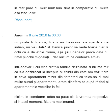
in rest pare cu mult mult bun simt in comparatie cu multe
asa zise "dive".
Răspundeți
Anonim
8 iulie 2010 la 00:03
nu poate fi tiganca, tiganii au fiziononia aia specifica de
indian, nu va uitati? st. bănică junior se vede foarte clar la
ochi că e de etnie rroma, aşa şirul genelor parca date cu
rimel şi ochii migdalaţi... dar oricum ce conteaza etnia?
intr-adevar luciu vine dintr-o familie dezbinata si nu ma mir
ca s-a dezbracat la inceput. si crudu din cate am vazut sta
in ceva apartament mizer din ferentari cu taica-so si mai
multe surori şi apartamentu arata dinafara ca după război si
apartamentele vecinilor la fel...
nici nu le comdamn, atâta au putut ele la vremea respectiva
si in acel moment, ăla era maximumul.