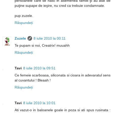
persoanele care se nasc in asemenea familii şi au atât de
puţine supape de ieşire, nu cred ca trebuie condamnate.
pup zuzele.
Răspundeți
Zuzele
8 iulie 2010 la 00:11
Te pupam si noi, Creatrix! muuahh
Răspundeți
Tavi
8 iulie 2010 la 09:51
Ce femeie scarboasa, siliconata si cioara in adevaratul sens
al cuvantului ! Bleaah !
Răspundeți
Tavi
8 iulie 2010 la 10:01
Ati vazut-o in baloanele goale in poza si ati spus rusinata :