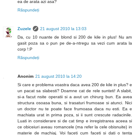
ea de arata azi asa?
Răspundeți
Zuzele
21 august 2010 la 13:03
Da, cu 10 nuante de blond si 200 de kile in plus! Nu am
gasit poza sa o pun pe de-a-ntregu sa vezi cum arata la
corp !:P
Răspundeți
Anonim
21 august 2010 la 14:20
Si care e problema voastra daca avea 200 de kile in plus? e
un pacat sa slabesti? Doamne cat de rele sunteti! A slabit,
si-a facut nsite operatii si a avut un chirurg bun. Ea avea
structura osoasa buna, si trasaturi frumoase si atunci. Nici
un doctor nu te poate face frumoasa daca nu esti. Ea e
machiata urat in prima poza, si ii sunt crescute radacinile.
Luati in considerare si de cat timp e inregistrarea aceea si
ce obiceiuri aveau romancele (ma refer la cele obisnuite) in
materie de machiaj. Voi faceti cum faceti si dati o tenta