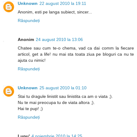
Unknown
22 august 2010 la 19:11
Anonim, esti pe langa subiect, sincer...
Răspundeți
Anonim
24 august 2010 la 13:06
Chatee sau cum te-o chema, vad ca dai comm la fiecare
articol, get a life! nu mai sta toata ziua pe bloguri ca nu te
ajuta cu nimic!
Răspundeți
Unknown
25 august 2010 la 01:10
Stai tu dragule linistit sau linistita ca am o viata ;).
Nu te mai preocupa tu de viata altora ;).
Hai te pup! ;)
Răspundeți
Lupu'
4 noiembrie 2010 la 14:25