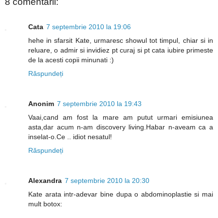
8 comentarii:
Cata
7 septembrie 2010 la 19:06
hehe in sfarsit Kate, urmaresc showul tot timpul, chiar si in
reluare, o admir si invidiez pt curaj si pt cata iubire primeste
de la acesti copii minunati :)
Răspundeți
Anonim
7 septembrie 2010 la 19:43
Vaai,cand am fost la mare am putut urmari emisiunea
asta,dar acum n-am discovery living.Habar n-aveam ca a
inselat-o.Ce .. idiot nesatul!
Răspundeți
Alexandra
7 septembrie 2010 la 20:30
Kate arata intr-adevar bine dupa o abdominoplastie si mai
mult botox: