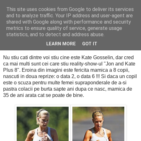
This site uses cookies from Google to deliver its services
PentruDive.ro
and to analyze traffic. Your IP address and user-agent are
shared with Google along with performance and security
metrics to ensure quality of service, generate usage
statistics, and to detect and address abuse.
marți, 7 septembrie 2010
Are opt copii, dar si un trup de invidiat
LEARN MORE
GOT IT
Nu stiu cati dintre voi stiu cine este Kate Gosselin, dar cred
ca mai multi sunt cei care stiu reality-show-ul "Jon and Kate
Plus 8". Eroina din imagini este fericita mamica a 8 copii,
nascuti in doua reprize: o data 2, o data 6 !!! Si daca un copil
este o scuza pentru multe femei supraponderale de a-si
pastra colacii pe burta sapte ani dupa ce nasc, mamica de
35 de ani arata cat se poate de bine.