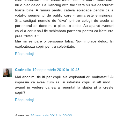
nu o plac deloc. La Dancing with the Stars nu s-a descurcat
foarte bine. A ramas pentru cateva episoade pentru ca a
votat-o segmentul de public care -i urmareste emisiunea.
Si-a castigat numele de "diva" printre colegii de acolo si
partenerul de dans nu a placut-o deloc. Au aparut zvonuri
ca el a cerut sa-i fie schimbata partnera pentru ca Kate era
prea "difficult."
Mie mi se pare o persoana falsa. Nu-mi place deloc. Isi
exploateaza copiii pentru celebritate.
Răspundeți
Corinelle
19 septembrie 2010 la 10:43
Mai anonim, tie iti par copiii aia exploatati ori maltratati? Ai
impresia ca avea cum sa isi intretina copiii in alt mod...
avand in vedere ca ea a renuntat la slujba pt a creste
copiii?
Răspundeți
Anonim
29 ianuarie 2011 la 22:23