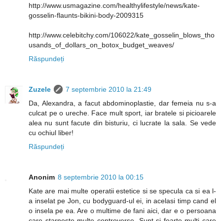
http://www.usmagazine.com/healthylifestyle/news/kate-
gosselin-flaunts-bikini-body-2009315
http://www.celebitchy.com/106022/kate_gosselin_blows_tho
usands_of_dollars_on_botox_budget_weaves/
Răspundeți
Zuzele
7 septembrie 2010 la 21:49
Da, Alexandra, a facut abdominoplastie, dar femeia nu s-a
culcat pe o ureche. Face mult sport, iar bratele si picioarele
alea nu sunt facute din bisturiu, ci lucrate la sala. Se vede
cu ochiul liber!
Răspundeți
Anonim
8 septembrie 2010 la 00:15
Kate are mai multe operatii estetice si se specula ca si ea l-
a inselat pe Jon, cu bodyguard-ul ei, in acelasi timp cand el
o insela pe ea. Are o multime de fani aici, dar e o persoana
care starneste multe controverse. Sunt si foarte multi care