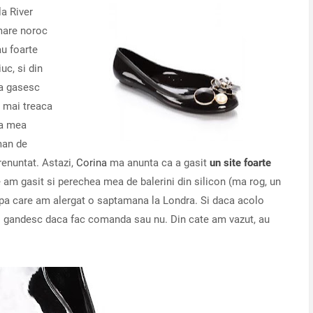
la River
 mare noroc
au foarte
uc, si din
sa gasesc
a mai treaca
ma mea
man de
enuntat. Astazi,
Corina
ma anunta ca a gasit
un site foarte
e am gasit si perechea mea de balerini din silicon (ma rog, un
upa care am alergat o saptamana la Londra. Si daca acolo
mai gandesc daca fac comanda sau nu. Din cate am vazut, au