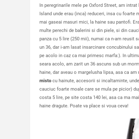
In peregrinarile mele pe Oxford Street, am intrat 
Island unde erau (inca) reduceri, insa cu foarte
mai gaseai masuri mici, la haine sau pantofi. Er
multe perechi de balerini si din piele, si din cauci
panza cu 5 lire (250 mii), numai ca n-am reusit 
un 36, dar i-am lasat insarcinare concubinului s
pe acolo in caz ca mai primesc marfa:). In ulti
seara acolo, am zarit un 36 ascuns sub un mor
haine, dar aveau o margelusha lipsa, asa ca am r
misto
cu hainute, accesorii si incaltaminte, und
cauciuc foarte moale care se mula pe picior) d
costa 5 lire, pe site costa 140 lei, asa ca ma 
haine dragute. Poate va place si voua ceva!