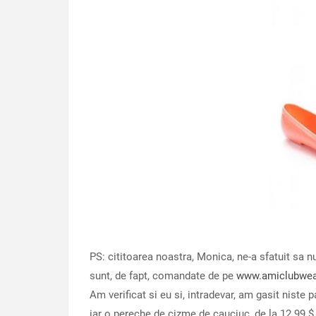
PS: cititoarea noastra, Monica, ne-a sfatuit sa
sunt, de fapt, comandate de pe
www.amiclubwe
Am verificat si eu si, intradevar, am gasit niste p
iar o pereche de cizme de cauciuc, de la 12.99 $