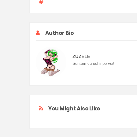
Author Bio
ZUZELE
Suntem cu ochii pe voi!
You Might Also Like