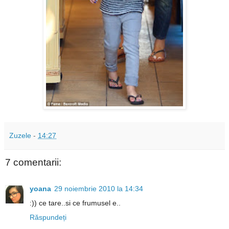
Zuzele
-
14:27
7 comentarii:
yoana
29 noiembrie 2010 la 14:34
:)) ce tare..si ce frumusel e..
Răspundeți