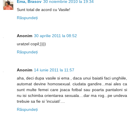
Ema, Brasov
30 noiembrie 2010 la 19:34
Sunt total de acord cu Vasile!
Răspundeți
Anonim
30 aprilie 2011 la 08:52
uratzel copil;))))
Răspundeți
Anonim
14 iunie 2011 la 11:57
aha, deci dupa vasile si ema , daca unui baiatii faci unghiile,
automat devine homosexual. ciudata gandire...mai ales ca
sunt multe femei care joaca fotbal sau poarta pantaloni si
nu isi schimba orientarea sexuala....dar ma rog...pe undeva
trebuie sa fie si 'incuiati'....
Răspundeți