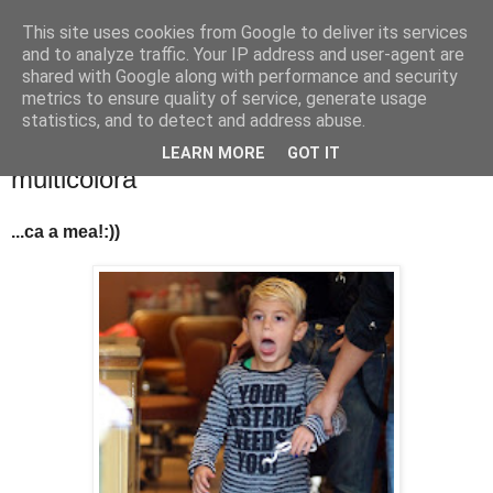
This site uses cookies from Google to deliver its services
PentruDive.ro
and to analyze traffic. Your IP address and user-agent are
shared with Google along with performance and security
metrics to ensure quality of service, generate usage
statistics, and to detect and address abuse.
luni, 29 noiembrie 2010
Fiul lui Gwen Stefani are pedichiura
LEARN MORE
GOT IT
multicolora
...ca a mea!:))