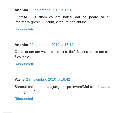
Anonim
29 noiembrie 2010 la 17:18
E fetita? Eu stiam ca are baieti, dar se poate sa fiu
informata gresit.. Oricum, draguta pedichiura :)
Răspundeți
Anonim
29 noiembrie 2010 la 17:19
Oops, acum am vazut ca ai scris "fiul". Nu stiu de ce am citit
fiica initial.
Răspundeți
Vasile
29 noiembrie 2010 la 18:42
Saracul baiat,uite asa ajung unii pe invers!Mai bine ii dadea
o minge de fotbal .
Răspundeți