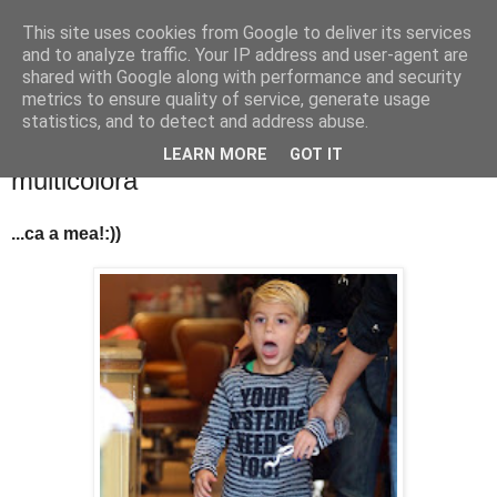
This site uses cookies from Google to deliver its services
PentruDive.ro
and to analyze traffic. Your IP address and user-agent are
shared with Google along with performance and security
metrics to ensure quality of service, generate usage
statistics, and to detect and address abuse.
luni, 29 noiembrie 2010
Fiul lui Gwen Stefani are pedichiura
LEARN MORE
GOT IT
multicolora
...ca a mea!:))