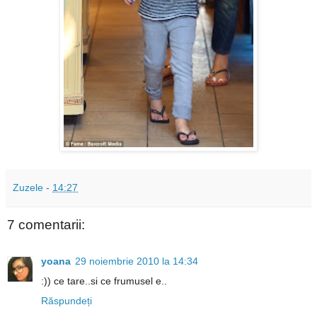
Zuzele
-
14:27
7 comentarii:
yoana
29 noiembrie 2010 la 14:34
:)) ce tare..si ce frumusel e..
Răspundeți