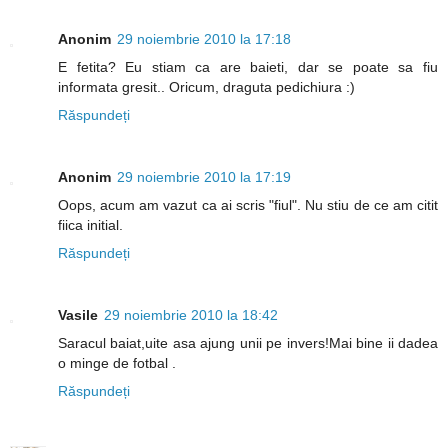
Anonim
29 noiembrie 2010 la 17:18
E fetita? Eu stiam ca are baieti, dar se poate sa fiu
informata gresit.. Oricum, draguta pedichiura :)
Răspundeți
Anonim
29 noiembrie 2010 la 17:19
Oops, acum am vazut ca ai scris "fiul". Nu stiu de ce am citit
fiica initial.
Răspundeți
Vasile
29 noiembrie 2010 la 18:42
Saracul baiat,uite asa ajung unii pe invers!Mai bine ii dadea
o minge de fotbal .
Răspundeți