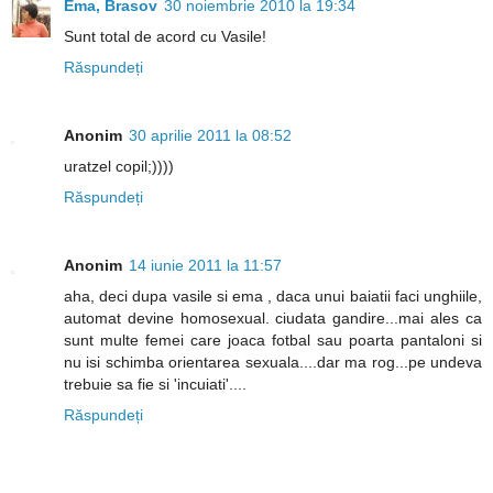
Ema, Brasov
30 noiembrie 2010 la 19:34
Sunt total de acord cu Vasile!
Răspundeți
Anonim
30 aprilie 2011 la 08:52
uratzel copil;))))
Răspundeți
Anonim
14 iunie 2011 la 11:57
aha, deci dupa vasile si ema , daca unui baiatii faci unghiile,
automat devine homosexual. ciudata gandire...mai ales ca
sunt multe femei care joaca fotbal sau poarta pantaloni si
nu isi schimba orientarea sexuala....dar ma rog...pe undeva
trebuie sa fie si 'incuiati'....
Răspundeți