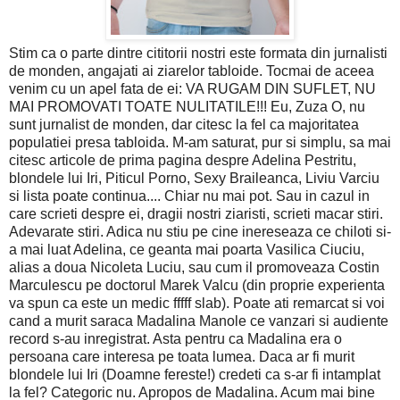
Stim ca o parte dintre cititorii nostri este formata din jurnalisti
de monden, angajati ai ziarelor tabloide. Tocmai de aceea
venim cu un apel fata de ei: VA RUGAM DIN SUFLET, NU
MAI PROMOVATI TOATE NULITATILE!!! Eu, Zuza O, nu
sunt jurnalist de monden, dar citesc la fel ca majoritatea
populatiei presa tabloida. M-am saturat, pur si simplu, sa mai
citesc articole de prima pagina despre Adelina Pestritu,
blondele lui Iri, Piticul Porno, Sexy Braileanca, Liviu Varciu
si lista poate continua.... Chiar nu mai pot. Sau in cazul in
care scrieti despre ei, dragii nostri ziaristi, scrieti macar stiri.
Adevarate stiri. Adica nu stiu pe cine inereseaza ce chiloti si-
a mai luat Adelina, ce geanta mai poarta Vasilica Ciuciu,
alias a doua Nicoleta Luciu, sau cum il promoveaza Costin
Marculescu pe doctorul Marek Valcu (din proprie experienta
va spun ca este un medic fffff slab). Poate ati remarcat si voi
cand a murit saraca Madalina Manole ce vanzari si audiente
record s-au inregistrat. Asta pentru ca Madalina era o
persoana care interesa pe toata lumea. Daca ar fi murit
blondele lui Iri (Doamne fereste!) credeti ca s-ar fi intamplat
la fel? Categoric nu. Apropos de Madalina. Acum mai bine