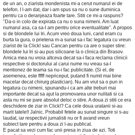
de un an, o ziarista mondenista mi-a cerut numarul ei de
telefon. I l-am dat, dar i-am spus sa nu o sune duminica
pentru ca o deranjeaza foarte tare. Stiti ce mi-a raspuns?
"Da-o in colo de expirata ca nu o suna nimeni. Am luat
numarul asa, ca sa-l am pentru orice eventualitate". A propos
si de blondele lui Iri. Acum vreo doua luni, cand eram cu
burta la gura, o prietena m-a sunat sa-i fac legatura cu vreun
ziarist de la Click! sau Cancan pentru ca are o super stire:
blondele lui Iri si-au pus silicoane la o clinica din Brasov.
Amica mea nu vroia altceva decat sa-i faca reclama clinicii
respective si doctorului al carui nume nu vreau sa-l
mentionez de teama sa nu-i fac publicitate. (Si el, de
asemenea, este fffff nepriceput, putand fi numit mai bine
macelar decat chirurg plastician). Nu am vrut sa o pun in
legatura cu nimeni, spunandu-i ca am alte treburi mai
importante decat sa ajut la promovarea unor nulitati si ca
asta nu mi se pare absolut deloc o stire. A doua zi stiti ce era
deschidere de ziar in Click!? Ca cele doua uratanii si-au
marit tatele!! Jalnic. Probabil fetele au sunat singure si s-au
laudat, iar respectivii jurnalisti nu or fi avand vreun
subiect tare pentru a doua zi l-au publicat.
E pacat sa vezi cum fac unii presa in ziua de azi. Toti