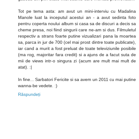
Tot pe tema asta: am avut un mini-interviu cu Madalina
Manole luat la inceputul acestui an - a avut sedinta foto
pentru coperta noului album si casa sa de discuri a decis sa
cheme presa, noi fiind singurii care ne-am si dus. Filmuletul
respectiv a strans foarte putine vizualizari pana la moartea
sa, parca in jur de 700 (cel mai prost dintre toate publicate),
iar cand a murit a fost preluat de toate televiziunile posibile
(ma rog, majoritar fara credit) si a ajuns de a facut suta de
mii de views intr-o singura zi (acum are mult mai mult de
atat). :|
In fine... Sarbatori Fericite si sa avem un 2011 cu mai putine
wanna-be vedete. :)
Răspundeți