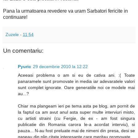
Pana la urmatoarea revedere va uram Sarbatori fericite in
continuare!
Zuzele
-
11:54
Un comentariu:
Pyuric
29 decembrie 2010 la 12:22
Aceeasi problema o am si eu de cativa ani. :( Toate
panaramele sunt promovate in media iar adevaratele valori
sunt complet ignorate. Oare generatiile noi ce modele mai
au...?
Chiar ma plangeam ieri pe tema asta pe blog, am pornit de
la faptul ca am avut anul asta super multe interviuri misto,
cu artisti straini (cu Fergie, de ex - am fost singura
publicatie din Romania carora le-a acordat interviu), si
pauza... N-au fost preluate mai de nimeni din presa, desi se
gaseau din plin citate interesante care meritau promovate...