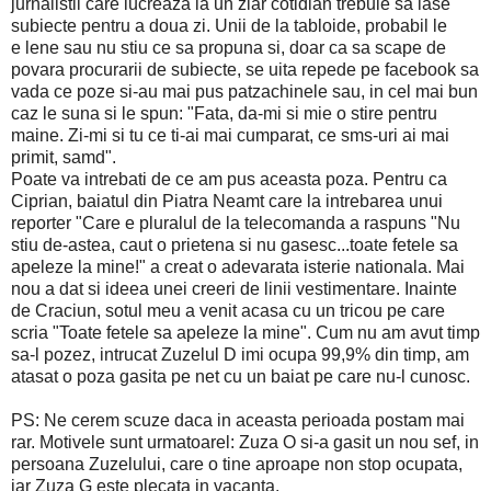
jurnalistii care lucreaza la un ziar cotidian trebuie sa lase
subiecte pentru a doua zi. Unii de la tabloide, probabil le
e lene sau nu stiu ce sa propuna si, doar ca sa scape de
povara procurarii de subiecte, se uita repede pe facebook sa
vada ce poze si-au mai pus patzachinele sau, in cel mai bun
caz le suna si le spun: "Fata, da-mi si mie o stire pentru
maine. Zi-mi si tu ce ti-ai mai cumparat, ce sms-uri ai mai
primit, samd".
Poate va intrebati de ce am pus aceasta poza. Pentru ca
Ciprian, baiatul din Piatra Neamt care la intrebarea unui
reporter "Care e pluralul de la telecomanda a raspuns "Nu
stiu de-astea, caut o prietena si nu gasesc...toate fetele sa
apeleze la mine!" a creat o adevarata isterie nationala. Mai
nou a dat si ideea unei creeri de linii vestimentare. Inainte
de Craciun, sotul meu a venit acasa cu un tricou pe care
scria "Toate fetele sa apeleze la mine". Cum nu am avut timp
sa-l pozez, intrucat Zuzelul D imi ocupa 99,9% din timp, am
atasat o poza gasita pe net cu un baiat pe care nu-l cunosc.
PS: Ne cerem scuze daca in aceasta perioada postam mai
rar. Motivele sunt urmatoarel: Zuza O si-a gasit un nou sef, in
persoana Zuzelului, care o tine aproape non stop ocupata,
iar Zuza G este plecata in vacanta.