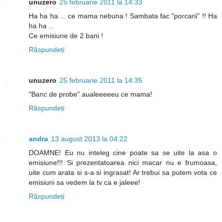
unuzero
25 februarie 2011 la 14:33
Ha ha ha ... ce mama nebuna ! Sambata fac "porcarii" !! Ha
ha ha ...
Ce emisiune de 2 bani !
Răspundeți
unuzero
25 februarie 2011 la 14:35
"Banc de probe" aualeeeeeu ce mama!
Răspundeți
andra
13 august 2013 la 04:22
DOAMNE! Eu nu inteleg cine poate sa se uite la asa o
emisiune!!! Si prezentatoarea nici macar nu e frumoasa,
uite cum arata si s-a si ingrasat! Ar trebui sa putem vota ce
emisiuni sa vedem la tv ca e jaleee!
Răspundeți