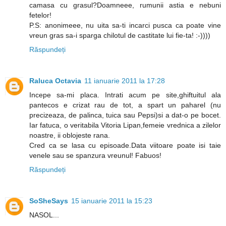
camasa cu grasul?Doamneee, rumunii astia e nebuni
fetelor!
P.S: anonimeee, nu uita sa-ti incarci pusca ca poate vine
vreun gras sa-i sparga chilotul de castitate lui fie-ta! :-))))
Răspundeți
Raluca Octavia
11 ianuarie 2011 la 17:28
Incepe sa-mi placa. Intrati acum pe site,ghiftuitul ala
pantecos e crizat rau de tot, a spart un paharel (nu
precizeaza, de palinca, tuica sau Pepsi)si a dat-o pe bocet.
Iar fatuca, o veritabila Vitoria Lipan,femeie vrednica a zilelor
noastre, ii oblojeste rana.
Cred ca se lasa cu episoade.Data viitoare poate isi taie
venele sau se spanzura vreunul! Fabuos!
Răspundeți
SoSheSays
15 ianuarie 2011 la 15:23
NASOL...