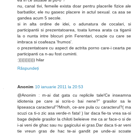
ea in ce situatie ai pu-o"?
nu, canal tivi, femeile exista doar pentru placerile fizice ale
barbatilor, ele nu gasesc placere in actul sexual. ca asa se
gandea acum 5 secole.
si in alta ordine de idei, o adunatura de cocalari, si
participantii si prezentatoarea, toata lumea arata ca tiganii
la o nunta intre blocuri prin Ferentari, ocazie cu care se
imbraca si coafeaza 'frumos'.
o prezentatoare cu aspect de actrita porno care-i cearta pe
participanti ca n-au fost cuminti.
:))))))))))) hilar
Răspundeți
Anonim
10 ianuarie 2011 la 20:53
@Anonim : m-ai dat gata cu replicile tale!Ce inseamna
idiotenia pe care ai scris-o bai nene?" grasilor sa le
lipseasca caracterul"?Mnoh, ce-are pula cu caracterul?( ma
scuzi ca ti-o zic asa verde-n fata! ) Iar daca fie-ta vrea sa-si
bage dejtele grasilor la chiloti beleieve me ca ar face-o si de
i-ai veni de ghac sau nu gagicului ei gras.Dar daca ti-ar veni
tie vreun gras de hac te-ai gandit pe unde-ai scoate