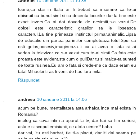
Anonim
10 ianuarie 2011 la 10:38
Ioane,ca stai in Italia ar fi trebuit sa insemne ca te-ai
obisnuit cu bunul simt si cu decenta locurilor dar la tine este
exact invers.Ca ai dat dovada de nesimtit,s-a vazut.De
obicei este caracteristic grasilor sa le lipseasca
caracterul.La tine primeaza instinctul primar,animalic.Lipsa
de educatie din partea parintilor completeaza totul.Spui ca
esti gelos,posesiv,imagineaza-ti ca ai avea o fata si ai
vedea la televizor ce s-a vazut,cum te-ai simti.Ca fata este
proasta este evident,sta cum o pui!Dar tu si maica-ta sunteti
de toata rusinea.Eu am o fata si crede-ma ca daca eram eu
tatal Mihaelei ti-as fi venit de hac fara mila.
Răspundeți
andreea
10 ianuarie 2011 la 14:06
acum pe bune, mentalitatea asta arhaica inca mai exista in
Romania?
inteleg ca ceva intim a aparut la tv, dar hai sa fim seriosi,
asta e si scopul emisiunii, ce atata uimire? haha
dar vai, "tu esti barbat, tie ti-a placut, dar iti dai seama pe