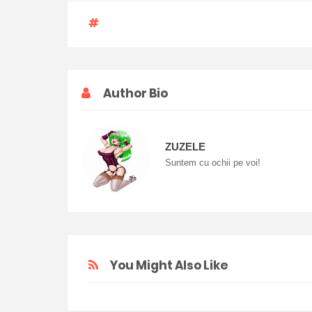
Author Bio
ZUZELE
Suntem cu ochii pe voi!
You Might Also Like