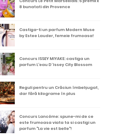
Concurs Le Petit Marseillais: 5 premii x
8 bunatati din Provence
Castiga-ti un parfum Modern Muse
by Estee Lauder, femeie frumoasa!
Concurs ISSEY MIYAKE: castiga un
parfum L’eau D`Issey City Blossom
Reguli pentru un Crăciun îmbelșugat,
dar fără kilograme în plus
Concurs Lancôme: spune-mi de ce
este frumoasa viata ta si castigi un
parfum "La vie est belle"!