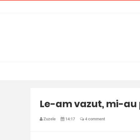
Le-am vazut, mi-au p
Zuzele
14:17
4 comment