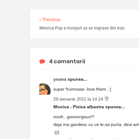
Previous
Monica Pop a inceput sa se ingrase din nou
4 comentarii
yoana
spunea...
super frumoase..love them..:)
20 ianuarie 2011 la 14:24
Monica - Pisica albastra spunea...
oooh...goooorgeus!!!
deja ma gandesc cu ce le-as purta, desi am
:)))