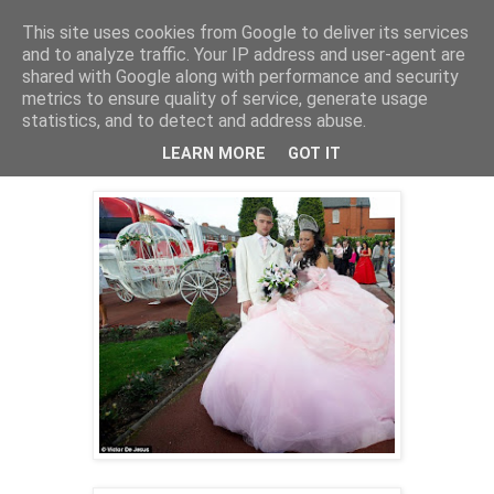
This site uses cookies from Google to deliver its services
PentruDive.ro
and to analyze traffic. Your IP address and user-agent are
shared with Google along with performance and security
metrics to ensure quality of service, generate usage
statistics, and to detect and address abuse.
miercuri, 26 ianuarie 2011
Mireasa expandata
LEARN MORE
GOT IT