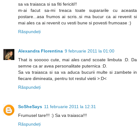
sa va traiasca si sa fiti fericiti!!
m-ai facut sa-mi treaca toate supararile cu aceasta
postare...asa frumos ai scris..si ma bucur ca ai revenit si
mai ales ca ai revenit cu vesti bune si povesti frumoase :)
Răspundeți
Alexandra Florentina
9 februarie 2011 la 01:00
That is sooooo cute, mai ales cand scoate limbuta :D. Da
semne ca ar avea personalitate puternica :D.
Sa va traiasca si sa va aduca bucurii multe si zambete in
fiecare dimineata, pentru tot restul vietii >:D<
Răspundeți
SoSheSays
11 februarie 2011 la 12:31
Frumusel tare!!! :) Sa va traiasca!!!
Răspundeți