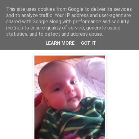
This site uses cookies from Google to deliver its services
PentruDive.ro
and to analyze traffic. Your IP address and user-agent are
shared with Google along with performance and security
metrics to ensure quality of service, generate usage
statistics, and to detect and address abuse.
marți, 8 februarie 2011
Cum îți poate schimba viața un copil?
LEARN MORE
GOT IT