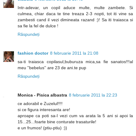
Intr-adevar, un copil aduce multe, multe zambete. Si
culmea, chiar daca te tine treaza 2-3 nopti, tot iti vine sa
zambesti cand il vezi dimineata razand :)! Sa iti traiasca si
sa fie la fel de dulce !
Răspundeți
fashion doctor
8 februarie 2011 la 21:08
sa-ti traiasca copilasul,buburuza mica,sa fie sanatos!!!al
meu ''bebelus'' are 23 de ani.te pup
Răspundeți
Monica - Pisica albastra
8 februarie 2011 la 22:23
ce adorabil e Zuzelul!!!!
si ce figura interesanta are!
aproape ca poti sa-l vezi cum va arata la 5 ani si apoi la
15...25...foarte bine conturate trasaturile!
e un frumos! (ptiu-ptiu) :))