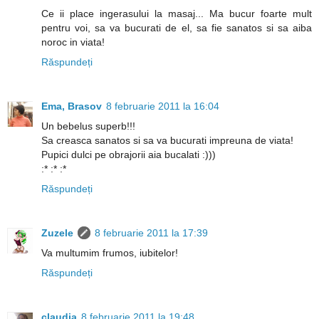
Ce ii place ingerasului la masaj... Ma bucur foarte mult
pentru voi, sa va bucurati de el, sa fie sanatos si sa aiba
noroc in viata!
Răspundeți
Ema, Brasov
8 februarie 2011 la 16:04
Un bebelus superb!!!
Sa creasca sanatos si sa va bucurati impreuna de viata!
Pupici dulci pe obrajorii aia bucalati :)))
:* :* :*
Răspundeți
Zuzele
8 februarie 2011 la 17:39
Va multumim frumos, iubitelor!
Răspundeți
claudia
8 februarie 2011 la 19:48