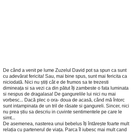
De când a venit pe lume Zuzelul David pot sa spun ca sunt
cu adevărat fericita! Sau, mai bine spus, sunt mai fericita ca
niciodată. Nici nu știți cât e de frumos sa te trezesti
dimineața si sa vezi ca din pătut îți zambeste o fata luminata
si nespus de dragalasa! De gangurelile lui nici nu mai
vorbesc... Dacă plec o ora- doua de acasă, când mă întorc
sunt intampinata de un tril de răsate si gangureli. Sincer, nici
nu prea știu sa descriu in cuvinte sentimentele pe care le
simt...
De asemenea, nasterea unui bebelus îți întărește foarte mult
relația cu partenerul de viața. Parca îl iubesc mai mult cand