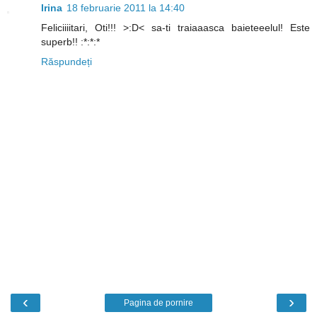
Irina
18 februarie 2011 la 14:40
Feliciiiitari, Oti!!! >:D< sa-ti traiaaasca baieteeelul! Este
superb!! :*:*:*
Răspundeți
‹
›
Pagina de pornire