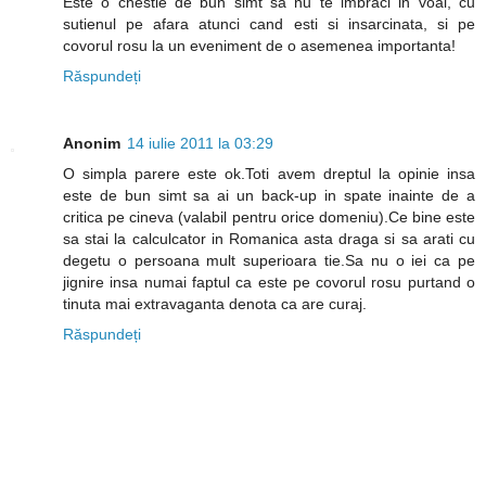
Este o chestie de bun simt sa nu te imbraci in voal, cu
sutienul pe afara atunci cand esti si insarcinata, si pe
covorul rosu la un eveniment de o asemenea importanta!
Răspundeți
Anonim
14 iulie 2011 la 03:29
O simpla parere este ok.Toti avem dreptul la opinie insa
este de bun simt sa ai un back-up in spate inainte de a
critica pe cineva (valabil pentru orice domeniu).Ce bine este
sa stai la calculcator in Romanica asta draga si sa arati cu
degetu o persoana mult superioara tie.Sa nu o iei ca pe
jignire insa numai faptul ca este pe covorul rosu purtand o
tinuta mai extravaganta denota ca are curaj.
Răspundeți