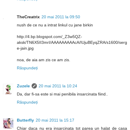
TheCreatrix
20 mai 2011 la 09:50
nush de ce nu a intrat linkul cu jane birkin
http://4.bp.blogspot.com/_Z3w5QZ-
aksk/TN6X5II3mrI/AAAAAAAAAcA/IUjuBEyqZRA/s1600/serg
e-jain.jpg
noa, de aia am zis ce am zis.
Răspundeți
Zuzele
20 mai 2011 la 10:24
Da, dar fi-sa este si mai penibila insarcinata fiind..
Răspundeți
Butterfly
20 mai 2011 la 15:17
Chiar daca nu era insarcinata tot parea un halat de casa