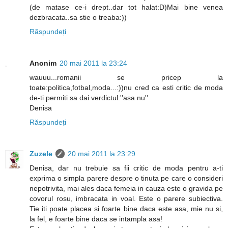
(de matase ce-i drept..dar tot halat:D)Mai bine venea
dezbracata..sa stie o treaba:))
Răspundeți
Anonim
20 mai 2011 la 23:24
wauuu...romanii se pricep la
toate:politica,fotbal,moda...:))nu cred ca esti critic de moda
de-ti permiti sa dai verdictul:''asa nu''
Denisa
Răspundeți
Zuzele
20 mai 2011 la 23:29
Denisa, dar nu trebuie sa fii critic de moda pentru a-ti
exprima o simpla parere despre o tinuta pe care o consideri
nepotrivita, mai ales daca femeia in cauza este o gravida pe
covorul rosu, imbracata in voal. Este o parere subiectiva.
Tie iti poate placea si foarte bine daca este asa, mie nu si,
la fel, e foarte bine daca se intampla asa!