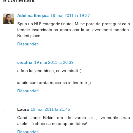
9 comentarii:
Adelina Eneșca
19 mai 2011 la 19:37
Spun un NU! categoric tinutei. Mi se pare de prost gust ca o
femeie insarcinata sa apara asa la un eveniment monden.
Nu imi place!
Răspundeți
creatrix
19 mai 2011 la 20:39
e fata lui jane birkin, ce va mirati :)
ia uite cum arata maica-sa in tinerete ;)
Răspundeți
Laura
19 mai 2011 la 21:45
Cand Jane Birkin era de varsta ei , vremurile erau
altele...Trebuie sa ne adaptam totusi!
Răspundeți