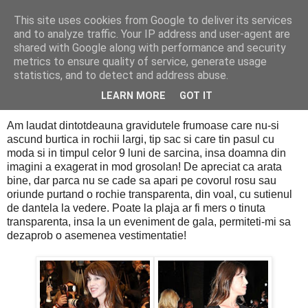
This site uses cookies from Google to deliver its services
PentruDive.ro
and to analyze traffic. Your IP address and user-agent are
shared with Google along with performance and security
metrics to ensure quality of service, generate usage
statistics, and to detect and address abuse.
joi, 19 mai 2011
Asa nu!
LEARN MORE
GOT IT
Am laudat dintotdeauna gravidutele frumoase care nu-si
ascund burtica in rochii largi, tip sac si care tin pasul cu
moda si in timpul celor 9 luni de sarcina, insa doamna din
imagini a exagerat in mod grosolan! De apreciat ca arata
bine, dar parca nu se cade sa apari pe covorul rosu sau
oriunde purtand o rochie transparenta, din voal, cu sutienul
de dantela la vedere. Poate la plaja ar fi mers o tinuta
transparenta, insa la un eveniment de gala, permiteti-mi sa
dezaprob o asemenea vestimentatie!