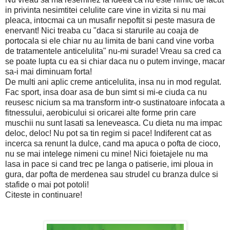
in privinta nesimtitei celulite care vine in vizita si nu mai
pleaca, intocmai ca un musafir nepoftit si peste masura de
enervant! Nici treaba cu "daca si starurile au coaja de
portocala si ele chiar nu au limita de bani cand vine vorba
de tratamentele anticelulita" nu-mi surade! Vreau sa cred ca
se poate lupta cu ea si chiar daca nu o putem invinge, macar
sa-i mai diminuam forta!
De multi ani aplic creme anticelulita, insa nu in mod regulat.
Fac sport, insa doar asa de bun simt si mi-e ciuda ca nu
reusesc nicium sa ma transform intr-o sustinatoare infocata a
fitnessului, aerobicului si oricarei alte forme prin care
muschii nu sunt lasati sa leneveasca. Cu dieta nu ma impac
deloc, deloc! Nu pot sa tin regim si pace! Indiferent cat as
incerca sa renunt la dulce, cand ma apuca o pofta de cioco,
nu se mai intelege nimeni cu mine! Nici foietajele nu ma
lasa in pace si cand trec pe langa o patiserie, imi ploua in
gura, dar pofta de merdenea sau strudel cu branza dulce si
stafide o mai pot potoli!
Citeste in continuare!