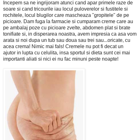
Incepem sa ne ingrijoram atunci cand apar primele raze de
soare si cand tricourile iau locul puloverelor si fustitele si
rochitele, locul blugilor care mascheaza "gropitele" de pe
picioare. Dam fuga la farmacie si cumparam creme care au
pe ambalaj poze cu picioare zvelte, abdomen plat si brate
tonifiate si, in disperarea noastra, avem impresia ca asa vom
arata si noi dupa un tub sau doua sau trei sau...oricate, cu
acea crema! Nimic mai fals! Cremele nu pot fi decat un
ajutor in lupta cu celulita, insa sportul si dieta sunt cei mai
importanti aliati si nici ei nu fac minuni peste noapte!