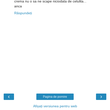
crema nu o sa ne scape niciodata de celulita...
anca
Răspundeți
‹
›
Pagina de pornire
Afișați versiunea pentru web