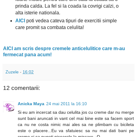
prinda calda. La fel si la coada la covrigi calzi, o
alta isterie nationala.
AICI
poti vedea cateva tipuri de exercitii simple
care promit sa combata celulita!
AICI am scris despre cremele anticelulitice care m-au
fermecat pana acum!
Zuzele
-
16:02
12 comentarii:
Anicka Maya
24 mai 2011 la 16:10
Si eu am incercat sa dau celulita jos cu creme dar nu merge
sunt bani aruncati in vant cel mai bine este sa facem sport
ca nu ne costa nimic mai ales sa ne plimbam cu bicileta
este o placere...Eu va sfatuiesc sa nu mai dati bani pe
creme si sa puneti picoarele la miscare..:D