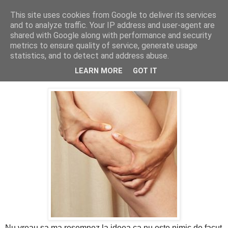
This site uses cookies from Google to deliver its services
PentruDive.ro
and to analyze traffic. Your IP address and user-agent are
shared with Google along with performance and security
metrics to ensure quality of service, generate usage
statistics, and to detect and address abuse.
marți, 24 mai 2011
Celulita, bat-o vina!
LEARN MORE
GOT IT
Nu vreau sa ma resemnez la ideea ca nu este nimic de facut