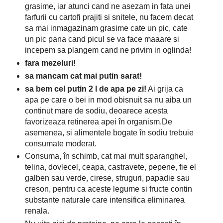
grasime, iar atunci cand ne asezam in fata unei
farfurii cu cartofi prajiti si snitele, nu facem decat
sa mai inmagazinam grasime cate un pic, cate
un pic pana cand picul se va face maaare si
incepem sa plangem cand ne privim in oglinda!
fara mezeluri!
sa mancam cat mai putin sarat!
sa bem cel putin 2 l de apa pe zi!
Ai grija ca
apa pe care o bei in mod obisnuit sa nu aiba un
continut mare de sodiu, deoarece acesta
favorizeaza retinerea apei în organism.De
asemenea, si alimentele bogate în sodiu trebuie
consumate moderat.
Consuma, în schimb, cat mai mult sparanghel,
telina, dovlecel, ceapa, castravete, pepene, fie el
galben sau verde, cirese, struguri, papadie sau
creson, pentru ca aceste legume si fructe contin
substante naturale care intensifica eliminarea
renala.