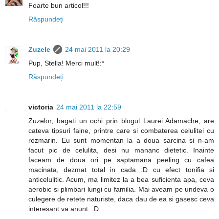
Foarte bun articol!!!
Răspundeți
Zuzele
24 mai 2011 la 20:29
Pup, Stella! Merci mult!:*
Răspundeți
victoria
24 mai 2011 la 22:59
Zuzelor, bagati un ochi prin blogul Laurei Adamache, are
cateva tipsuri faine, printre care si combaterea celulitei cu
rozmarin. Eu sunt momentan la a doua sarcina si n-am
facut pic de celulita, desi nu mananc dietetic. Inainte
faceam de doua ori pe saptamana peeling cu cafea
macinata, dezmat total in cada :D cu efect tonifia si
anticelulitic. Acum, ma limitez la a bea suficienta apa, ceva
aerobic si plimbari lungi cu familia. Mai aveam pe undeva o
culegere de retete naturiste, daca dau de ea si gasesc ceva
interesant va anunt. :D