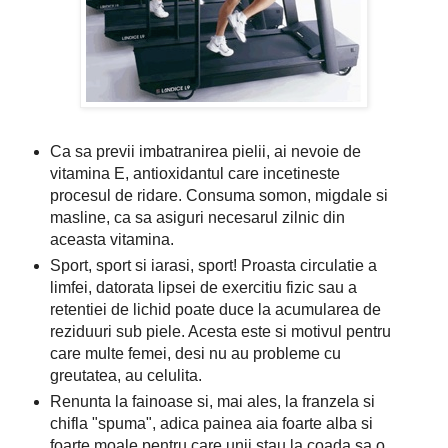
Ca sa previi imbatranirea pielii, ai nevoie de
vitamina E, antioxidantul care incetineste
procesul de ridare. Consuma somon, migdale si
masline, ca sa asiguri necesarul zilnic din
aceasta vitamina.
Sport, sport si iarasi, sport! Proasta circulatie a
limfei, datorata lipsei de exercitiu fizic sau a
retentiei de lichid poate duce la acumularea de
reziduuri sub piele. Acesta este si motivul pentru
care multe femei, desi nu au probleme cu
greutatea, au celulita.
Renunta la fainoase si, mai ales, la franzela si
chifla "spuma", adica painea aia foarte alba si
foarte moale pentru care unii stau la coada sa o