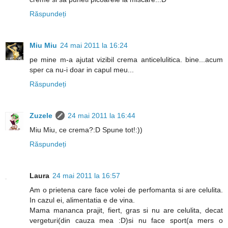
Răspundeți
Miu Miu
24 mai 2011 la 16:24
pe mine m-a ajutat vizibil crema anticelulitica. bine...acum
sper ca nu-i doar in capul meu...
Răspundeți
Zuzele
24 mai 2011 la 16:44
Miu Miu, ce crema?:D Spune tot!:))
Răspundeți
Laura
24 mai 2011 la 16:57
Am o prietena care face volei de perfomanta si are celulita.
In cazul ei, alimentatia e de vina.
Mama mananca prajit, fiert, gras si nu are celulita, decat
vergeturi(din cauza mea :D)si nu face sport(a mers o