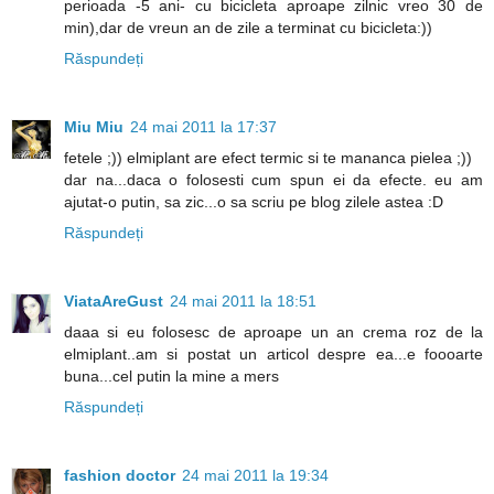
perioada -5 ani- cu bicicleta aproape zilnic vreo 30 de
min),dar de vreun an de zile a terminat cu bicicleta:))
Răspundeți
Miu Miu
24 mai 2011 la 17:37
fetele ;)) elmiplant are efect termic si te mananca pielea ;))
dar na...daca o folosesti cum spun ei da efecte. eu am
ajutat-o putin, sa zic...o sa scriu pe blog zilele astea :D
Răspundeți
ViataAreGust
24 mai 2011 la 18:51
daaa si eu folosesc de aproape un an crema roz de la
elmiplant..am si postat un articol despre ea...e foooarte
buna...cel putin la mine a mers
Răspundeți
fashion doctor
24 mai 2011 la 19:34