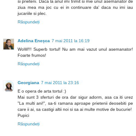
si prieteni. Daca la anul imi trimit si mie unul asemanator de
ziua mea ma joc cu ei in continuare da' daca nu imi iau
jucariile si plec.
Răspundeți
Adelina Eneșca
7 mai 2011 la 16:19
WoW!!! Superb tortul! Nu am mai vazut unul asemanator!
Foarte frumos!
Răspundeți
Georgiana
7 mai 2011 la 23:16
E o opera de arta tortul :)
Mai sunt 3 sferturi de ora dar sigur adorm, asa ca iti urez
"La multi ani!", sa-ti ramana aproape prietenii deosebiti pe
care ii ai, sa castigi altii noi si sa ai multe motive de bucurie!
Pupici
Răspundeți