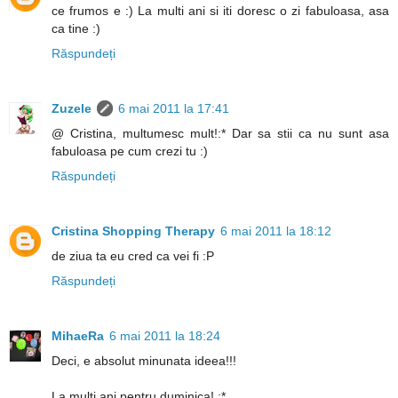
ce frumos e :) La multi ani si iti doresc o zi fabuloasa, asa
ca tine :)
Răspundeți
Zuzele
6 mai 2011 la 17:41
@ Cristina, multumesc mult!:* Dar sa stii ca nu sunt asa
fabuloasa pe cum crezi tu :)
Răspundeți
Cristina Shopping Therapy
6 mai 2011 la 18:12
de ziua ta eu cred ca vei fi :P
Răspundeți
MihaeRa
6 mai 2011 la 18:24
Deci, e absolut minunata ideea!!!
La multi ani pentru duminica! :*