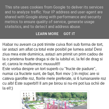
This site uses cookies from Google to deliver its services
PentruDive.ro
and to analyze traffic. Your IP address and user-agent are
shared with Google along with performance and security
metrics to ensure quality of service, generate usage
statistics, and to detect and address abuse.
vineri, 6 mai 2011
Tortul meu din flori de primavara
LEARN MORE
GOT IT
Habar nu aveam ca poti trimite cuiva flori sub forma de tort,
iar astazi am aflat ca totul este posibil pe lumea asta! Desi
ziua mea este duminica, astazi am primit un prim cadou de
la o prietena foarte draga si de la iubitul ei, la fel de drag si
el, carora le multumesc muuuult!!!
Este vorba despre un tort superb cu "fructe de padure",
numai ca fructele sunt, de fapt, flori mov :) In mijloc are si
cateva garofite roz, florile mele preferate, si 6 lumanarele roz
cu alb! Este superb!!! Il am pe birou si nu-mi pot lua ochii de
la el!:)